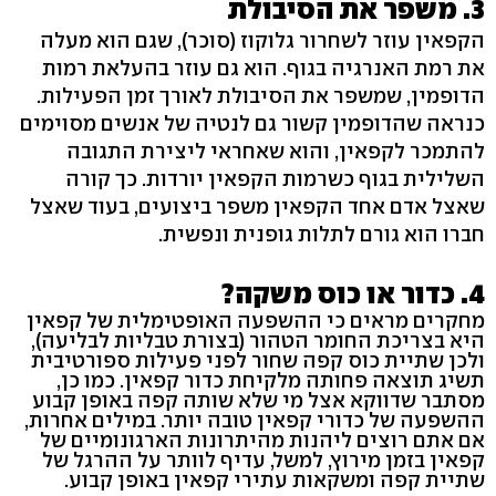
3. משפר את הסיבולת
הקפאין עוזר לשחרור גלוקוז (סוכר), שגם הוא מעלה
את רמת האנרגיה בגוף. הוא גם עוזר בהעלאת רמות
הדופמין, שמשפר את הסיבולת לאורך זמן הפעילות.
כנראה שהדופמין קשור גם לנטיה של אנשים מסוימים
להתמכר לקפאין, והוא שאחראי ליצירת התגובה
השלילית בגוף כשרמות הקפאין יורדות. כך קורה
שאצל אדם אחד הקפאין משפר ביצועים, בעוד שאצל
חברו הוא גורם לתלות גופנית ונפשית.
4. כדור או כוס משקה?
מחקרים מראים כי ההשפעה האופטימלית של קפאין
היא בצריכת החומר הטהור (בצורת טבליות לבליעה),
ולכן שתיית כוס קפה שחור לפני פעילות ספורטיבית
תשיג תוצאה פחותה מלקיחת כדור קפאין. כמו כן,
מסתבר שדווקא אצל מי שלא שותה קפה באופן קבוע
ההשפעה של כדורי קפאין טובה יותר. במילים אחרות,
אם אתם רוצים ליהנות מהיתרונות הארגונומיים של
קפאין בזמן מירוץ, למשל, עדיף לוותר על ההרגל של
שתיית קפה ומשקאות עתירי קפאין באופן קבוע.