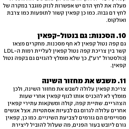
מעלה את לחץ הדם יש אפשרות לנזק מוגבר במקרה של
לחץ דם גבוה. כמו כן קפאין קשור לתופעות כמו צרבת
ואולקוס.
10. הסכנות: גם בנטול-קפאין
גם קפה נטול קפאין לא חף מסכנות. מחקרים מצאו
קשר בין צריכת קפה נטול קפאין לעליית רמות ה-LDL
(כולסטרול "רע"), כך שלא מומלץ להגזים גם בקפה נטול
קפאין.
11. משבש את מחזור השינה
צריכת קפאין עלולה לשבש את מחזור השינה, ולכן
מומלץ לא להכניס אותו לגוף קפאין אחרי שעות
הצהריים. שתיית קפה, קולה ומשקאות עתירי קפאין
אחרים עלולה לגרום גם לבעיות אסתטיות. אצל אנשים
מסויימים הם גורמים לצביעת השיניים. כמו כן, קפאין
גורם ליובש בעור הפנים, מה שעלול להוביל ליצירת