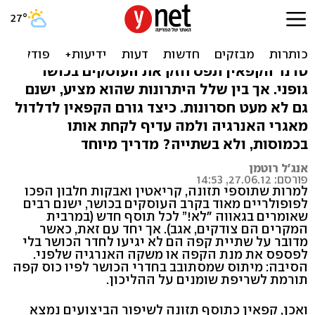
קפאין: הרבה יתרונות, אבל יש
גם חסרונות
טרנד הקפאין תפס חזק את העוסקים בכושר
גופני. אך בין שלל היתרונות שהוא מציע, ישנם
גם לא מעט חסרונות. כיצד גורם הקפאין לדלדול
מאגרי האנרגיה ולמה עדיף לקחת אותו
בכמוסות, ולא בשתייה? מדריך מיוחד
אנג'ל רוטמן
פורסם: 27.06.12, 14:53
למרות שתוספי תזונה, קריאטין ואבקות חלבון הפכו
לפופולריים מאוד בקרב העוסקים בכושר, ישנם רבים
שאומרים בגאווה "לא!” לכל תוסף חדש (במרבית
המקרים הם צודקים, אגב). אך יחד עם זאת, כאשר
מדובר על שתיית קפה הם לא יגיעו לחדר הכושר בלי
לפספס את מנת הקפה או משקה האנרגיה שלפני.
הסיבה: מיתוס שמסתובב בחדרי הכושר לפיו כוס קפה
תורמת לשריפת שומנים על ההליכון.
ואכן, קפאין כתוסף תזונה לשיפור הביצועים נמצא