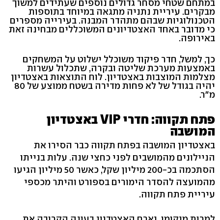
במתחם שטחי מסחר גדולים נוספים שעתידים למשוך
מבקרים. עיריית נתניה מתגאה במיוחד בתוספות
הטכנולוגיות שבהם מתהדר המבנה. בעירייה מספרים
כי מדובר באחד האצטדיונים המשוכללים מבחינה זאת
באירופה.
כך, למשל, חדר פיקוד משוכלל ישלוט על המשחקים
באמצעות מערכת שליטה ובקרה, שתכלול עשרות
מצלמות המוצבות באצטדיון. לוח התוצאות באצטדיון
יהיה בגודל של לא פחות מדירה בשטח ממוצע של 80
מ"ר.
פתח תקווה: חדרי VIP באצטדיון
המושבה
באצטדיון המושבה בפתח תקווה כבר הסירו את
הניילונים מהמושבים לפני כחצי שנה. עלות בנייתו
הסתכמה בכ-200 מיליון שקל, כאשר 50 מיליון הגיעו
מהמועצה להסדר הימורים בספורט והיתר מכספי
עיריית פתח תקווה.
למרות מיקומו, יארח האצטדיון בעונה הקרובה את