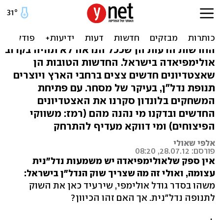
עולים על המגרש: פריחת
האצטדיונים בישראל
החדשות הרעות הן שככל הנראה לא תהיה בקרוב
אולימפיאדה בישראל. החדשות הטובות הן
שאצטדיונים חדשים צצים ברחבי הארץ ויוצרים
תנופת נדל"ן, בעיקר של מסחר. עם פתיחת
המשחקים בלונדון סקרנו את האצטדיונים
החדשים ובדקנו מי נהנה מהם (רמז: משווקי
הפיצוחים) ומי דווקא מעדיף להתרחק
אלפי שאולי
פורסם: 28.07.12, 08:20
אין ספק שלאולימפיאדה יש משמעות נדל"נית
עצומה, ואולי זה מה שצריך שוק הנדל"ן בישראל:
משהו בסדר גודל אולימפי, שירעיד כאן את השוק
לתנופה נדל"נית. אך האם זהו הכיוון?