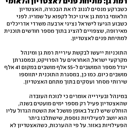
רמת גן: מתיחת פנים לאצטדיון הלאומי
כשברקע מנסים לגנוב לו את הבכורה, האצטדיון
הלאומי ברמת גן אינו יכול לקפוא על שמריו. לפני
כשבוע הגיעו לישראל נציגי ארבעה משרדי אדריכלים
מאירופה, שצפויים להציג בתוך מספר חודשים תוכנית
למתיחת פנים לאצטדיון.
התוכניות ייעשו לבקשת עיריית רמת גן ומינהל
מקרקעי ישראל, האחראים על הפרויקט, ובמסגרתן
יגדל מספר המושבים ל-55 אלף מושבים במקום 41 אלף
מושבים כיום. כמו כן, במסגרת התוכנית יתווספו
שירותי מסחר ועסקים בתוך מתחם האצטדיון.
במינהל ובעירייה אומרים כי לנוכח העובדה
שהאצטדיון פעיל רק מספר ימים מועטים בשנה,
הוחלט שיש לנצל באופן מושכל את השטח הגדול עליו
הוא יושב לפעילויות נוספת, שישתלבו ביתר
הפעילויות באזור. על פי ההערכות, כשהאצטדיון לא