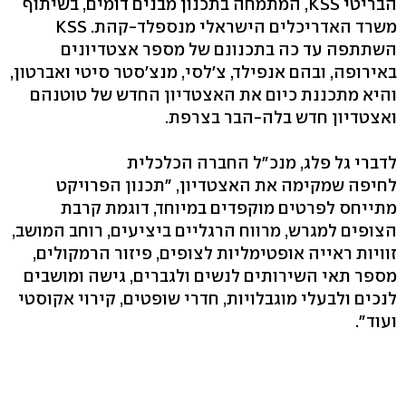
הבריטי KSS, המתמחה בתכנון מבנים דומים, בשיתוף
משרד האדריכלים הישראלי מנספלד-קהת. KSS
השתתפה עד כה בתכנונם של מספר אצטדיונים
באירופה, ובהם אנפילד, צ'לסי, מנצ'סטר סיטי ואברטון,
והיא מתכננת כיום את האצטדיון החדש של טוטנהם
ואצטדיון חדש בלה-הבר בצרפת.
לדברי גל פלג, מנכ"ל החברה הכלכלית
לחיפה שמקימה את האצטדיון, "תכנון הפרויקט
מתייחס לפרטים מוקפדים במיוחד, דוגמת קרבת
הצופים למגרש, מרווח הרגליים ביציעים, רוחב המושב,
זוויות ראייה אופטימליות לצופים, פיזור הרמקולים,
מספר תאי השירותים לנשים ולגברים, גישה ומושבים
לנכים ולבעלי מוגבלויות, חדרי שופטים, קירוי אקוסטי
ועוד".