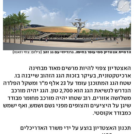
הדמיית אצטדיון סמי עופר בחיפה. גרנדיוזי עם גג זהב
(צילום: צחי וזאנה)
האצטדיון צפוי להיות מרשים מאוד מבחינה
ארכיטקטונית, בעיקר בזכות הגג הזהוב שייבנה בו.
שטח הגג המתוכנן עומד על 23 אלף מ"ר ומשקל הפלדה
הנדרש לנשיאת הגג הוא 2,700 טון. הגג יהיה מורכב
משלושה אזורים. רוב שטחו יהיה מורכב מחומר מבודד
שיגן על היציעים והצופים מפני גשם ושמש, ואף ישמש
כמבודד אקוסטי.
תכנון האצטדיון בוצע על ידי משרד האדריכלים