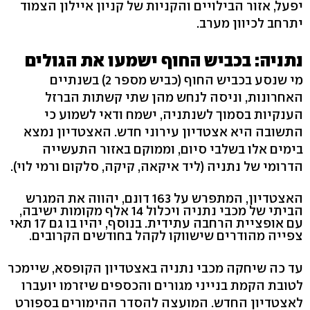
יפעל, אזור הבילויים והקניות של קניון איילון הצמוד
יתרחב לכיוון מערב.
נתניה: בכביש החוף ישמעו את הגולים
מי שנסע בכביש החוף (כביש מספר 2) בשנתיים
האחרונות, וניסה לנחש מהן שתי קשתות הברזל
הענקיות בסמוך לשנתניה, ישמח ודאי לשמוע כי
התשובה היא אצטדיון עירוני חדש. האצטדיון נמצא
בימים אלו בשלבי סיום, וממוקם באזור התעשייה
הדרומי של נתניה (ליד איקאה, קיקה, סלקום ורמי לוי).
האצטדיון, המתפרש על 163 דונם, יהווה את המגרש
הביתי של מכבי נתניה ויכלול 14 אלף מקומות ישיבה,
עם אופציית הרחבה עתידית. בנוסף, יהיו בו גם 17 תאי
צפייה מהודרים שישווקו לקהל בחודשים הקרובים.
עד כה שיחקה מכבי נתניה באצטדיון הקופסא, שיימכר
לטובת הקמת בנייני מגורים והכספים שיזרמו יועברו
לאצטדיון החדש. המועצה להסדר ההימורים בספורט