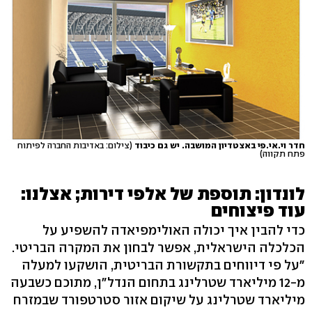
חדר וי.אי.פי באצטדיון המושבה. יש גם כיבוד
(צילום: באדיבות החברה לפיתוח
פתח תקווה)
לונדון: תוספת של אלפי דירות; אצלנו:
עוד פיצוחים
כדי להבין איך יכולה האולימפיאדה להשפיע על
הכלכלה הישראלית, אפשר לבחון את המקרה הבריטי.
"על פי דיווחים בתקשורת הבריטית, הושקעו למעלה
מ-12 מיליארד שטרלינג בתחום הנדל"ן, מתוכם כשבעה
מיליארד שטרלינג על שיקום אזור סטרטפורד שבמזרח