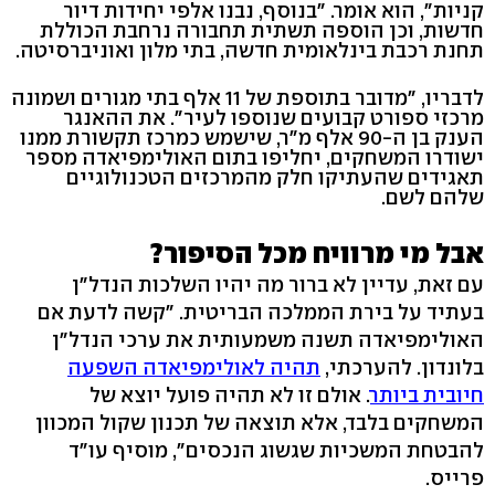
קניות", הוא אומר. "בנוסף, נבנו אלפי יחידות דיור
חדשות, וכן הוספה תשתית תחבורה נרחבת הכוללת
תחנת רכבת בינלאומית חדשה, בתי מלון ואוניברסיטה.
לדבריו, "מדובר בתוספת של 11 אלף בתי מגורים ושמונה
מרכזי ספורט קבועים שנוספו לעיר". את ההאנגר
הענק בן ה-90 אלף מ"ר, שישמש כמרכז תקשורת ממנו
ישודרו המשחקים, יחליפו בתום האולימפיאדה מספר
תאגידים שהעתיקו חלק מהמרכזים הטכנולוגיים
שלהם לשם.
אבל מי מרוויח מכל הסיפור?
עם זאת, עדיין לא ברור מה יהיו השלכות הנדל"ן
בעתיד על בירת הממלכה הבריטית. "קשה לדעת אם
האולימפיאדה תשנה משמעותית את ערכי הנדל"ן
בלונדון. להערכתי,
תהיה לאולימפיאדה השפעה
חיובית ביותר
. אולם זו לא תהיה פועל יוצא של
המשחקים בלבד, אלא תוצאה של תכנון שקול המכוון
להבטחת המשכיות שגשוג הנכסים", מוסיף עו"ד
פרייס.