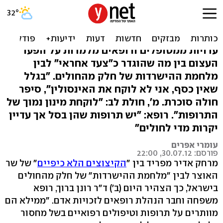
מדינה בקיצוצים: "מוותרים
על תרופות כי אין כסף"
עדויות ממטופלים ורופאים מלמדות על הפער
העצום בין מה שהוגדר כ"צעד אחראי" לבין
מלחמת ההישרדות של חלק מהחולים. "בגלל
שאין כסף, אני לא לוקח את האינסולין", סיפר
חולה סוכרת. מ', חולת לב: "לוקחת מינון נמוך של
התרופות". רופא: "יש תרופות שהן בסל אך עדיין
יקרות מדי לחולים"
עומרי אפרים
פורסם: 30.07.12, 22:00
מרחק אדיר מפריד בין "
הקיצוצים הלא כיפיים
" של שר
האוצר לבין "מלחמת ההישרדות" של חלק מהחולים
בישראל, כך הצהיר היום (ב') ד"ר רונן ברוך, רופא
משפחה וחבר הנהלת רופאים לזכויות אדם. "ממילא הם
מוותרים על תרופות וטיפולים רפואיים בשל מחסור