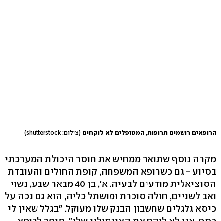
הרופאים רושמים תרופות, המטופלים לא לוקחים
(צילום: shutterstock)
מקרה נוסף שתואר ממחיש את חוסר היכולת המערכתי
בסיוע - גם כשרופא המשפחה, קופת החולים והעובדת
הסוציאלית מודעים לבעיה. א', בן 40 מבאר שבע, נשוי
ואב לשניים, חולה סוכרת ומושתל כליה, הוא גם נכה על
כיסא גלגלים שחשבון הבנק שלו מעוקל. "בגלל שאין לי
כסף, אני לא לוקח את האינסולין שלי", סיפר לרופא