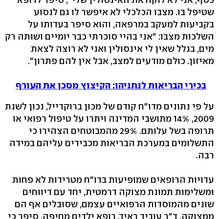
שטיפל בו. מצבו הכלכלי לא איפשר לו גם לנסוע
בקביעות למעקב במרפאה, והוא סיפר בעדותו על
השלכות מצבו: "אני בהיי סוכרתי כבר יומיים ושותה רק
מים, בגלל שאין לי אינסולין ואני לא רוצה לצאת
מאיזון. כולם מודעים למצב, אבל אין להם פתרון".
בכירי הבריאות לנתניהו: הקיצוץ מסכן את העורף
על פי נתונים מדו"ח קודם של מכון ברוקדייל, נכון לשנת
2009, 14% מתושבי המדינה ויתרו על טיפול רפואי או
תרופה בשל עלותם. 29% מהמבוטחים הצהירו כי
התשלומים במערכת הבריאות מכבידים עליהם במידה
רבה.
עדויות הרופאים שמופיעות בדו"ח מטרידות לא פחות
ומשלימות תמונת מצוקה דרמטית, יחד עם דיווחים
שונים מהמוסדות הרפואיים עצמם, שסובלים אף הם
ממצוקה. ד"ר עוביד ראיד, רופא ילדים מחיפה, סיפר כי