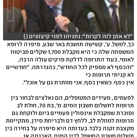
"לא אתן לזה לקרות": נתניהו לפני קיצוצים ( )
כך, למשל, ע', קשישה תושבת באר שבע, סיפרה לרופא
המשפחה שלה כי היא מקבלת 1,700 שקלים מביטוח
לאומי, בעוד התרופה לדלקת פרקים עולה הרבה,
"והכסף לא מספיק לכל החודש", כהגדרתה. "חודשיים
לא קניתי תרופות כי
אין כסף. כשאין כסף, אני מוותרת גם על אוכל".
לפעמים , מעידים המטופלים, הם נאלצים לבחור בין
תרופות לתשלום חשבון המים. מ', בת 70, חולת לב
וסוכרת שמקבלת אינסולין פעמיים ביום ולוקחת גם
תרופות למחלת לב, ללחץ דם ולבריחת סידן, מתקיימת
מקצבת זקנה בלבד. בעדותה היא סיפרה על בחירה בין
תשלום חשבון החשמל, לבין המים, הארנונה או