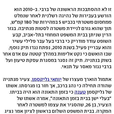
זו לא ההסתבכות הראשונה של ברבי. ב-2010 הוא
הורשע בעבירות של נהיגה רשלנית לאחר שנמלט
ממחסום משטרתי בכביש 5 במהירות של 180 קמ"ש,
תוך שהוא גורם לניידת משטרה לסטות מנתיבה. בגזר
הדין שניתן בבית המשפט המחוזי בתל-אביב, קבע
השופט עודד מודריק כי ברבי בעל עבר פלילי עשיר
והוא עבריין פעיל. בשנת 2010, נפתח נגדו תיק נוסף,
שבו הואשם כי נקט אלימות במהלך קטטה עם אדם אחר
בשוק בנתניה. תיק זה נסגר במסגרת עסקת טיעון ועל
ברבי נגזר מאסר על תנאי.
אתמול הוארך מעצרו של
יוחאי גליקסמן
, צעיר מנתניה
שהודה תחילה כי נהג ברכב, אך חזר בו מגרסתו. אשתו
של גליקסמן
טענה
כי בזמן התאונה הוא היה בביתו.
"בעלי ישן בבית בזמן התאונה", אמרה אשתו של
הצעיר, בן 26, שהסגיר את עצמו למשטרה לאחר
המקרה. בבית המשפט השלום בראשון לציון אמר נציג