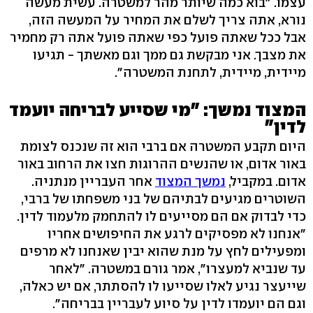
עצמו. "בוא כמה שיותר מהר למשטרה. עשית מעשה
נורא, אתה צריך לשלם את המחיר על המעשה הזה,
אבל ככל שאתה פועל כפי שאתה פועל אתה רק מחמיר
את מצבך. אני מבקשת גם ממך וגם מאשתך - תגיעו
מיידית, מיידית, לתחנת המשטרה".
המצוד נמשך: "מי שסייע לבריחה יועמד
לדין"
היום תקבע המשטרה אם ברבי הוא זה שנכנס לצומת
באור אדום, או שהנשים ההרוגות חצו את הרחוב באור
אדום. במקביל,
נמשך המצוד
אחר העבריין מנתניה.
השוטרים מגיעים לבתיהם של בני משפחתו של ברבי,
כדי לבדוק אם הם מסייעים לו להתחמק מלעמוד לדין.
"אנחנו לא מפסיקים לרגע את החיפושים אחריו
ומפעילים לחץ על מנת שהוא יבין שאנחנו לא מרפים
עד שנביא למעצרו", אמר גורם במשטרה. "לאחר
שייעצר נגיע לאלו שסייעו לו להסתתר, אם יש כאלה,
וגם הם יועמדו לדין על סיוע לעבריין בבריחה".