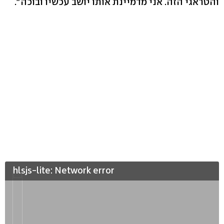
והטראגי הזה. אני מדמיינת אותו יושב עכשיו ובוכה".
hlsjs-lite: Network error