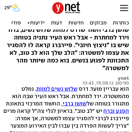
פיירברג: יש לדורס לב טוב,
מדמיינת אותו בוכה
שושן ברבי חשוד שדרס למוות שלוש נשים, ברח
וירד למחתרת - אבל ראש העיר נתניה בטוחה
שיש בו "ניצוץ חיובי". פיירברג קראה לו להסגיר
את עצמו למשטרה: "הלב שלך הוא לב טוב, לא
התכוונת לפגוע בנשים. בוא כמה שיותר מהר
למשטרה"
ynet
פורסם: 19.08.12, 10:43
הוא עבריין מועד. דרס
שלוש נשים למוות
. נמלט
מהמשטרה. ירד למחתרת. אבל ראש העיר שבה הוא
מתגורר בטוחה של
שושן ברבי
, החשוד המרכזי בתאונת
הפגע וברח
יש "לב טוב". בראיון לגלי צה"ל קראה מרים
פיירברג לברבי להסגיר עצמו למשטרה, אך אמרה:
"צריך לעשות הפרדה בין עברו לבין האירוע המצער