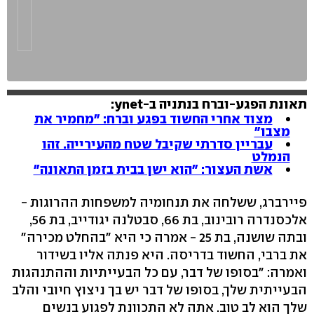
תאונת הפגע-וברח בנתניה ב-ynet:
מצוד אחרי החשוד בפגע וברח: "מחמיר את
מצבו"
עבריין סדרתי שקיבל שטח מהעירייה. זהו
הנמלט
אשת העצור: "הוא ישן בבית בזמן התאונה"
פיירברג, ששלחה את תנחומיה למשפחות ההרוגות -
אלכסנדרה רובינוב, בת 66, סבטלנה יגודייב, בת 56,
ובתה שושנה, בת 25 - אמרה כי היא "בהחלט מכירה"
את ברבי, החשוד בדריסה. היא פנתה אליו בשידור
ואמרה: "בסופו של דבר, עם כל הבעייתיות וההתנהגות
הבעייתית שלך, בסופו של דבר יש בך ניצוץ חיובי והלב
שלך הוא לב טוב. אתה לא התכוונת לפגוע בנשים