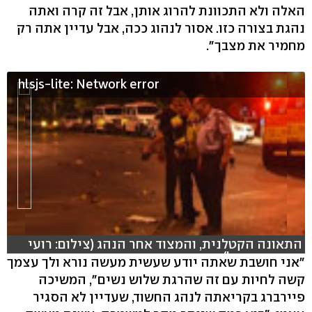
האלה ולא התכוונת להרוג אותן, אבל זה קרה ואתה
נהגת בצורה כזו. אסור לנהוג ככה, אבל עדיין אתה רק
מחמיר את מצבך".
hlsjs-lite: Network error
התאונה הקטלנית, והמצוד אחר הנהג (צילום: רועי
עידן וחגי דקל)
"אני חושבת שאתה יודע שעשית מעשה נורא ולך עצמך
קשה לחיות עם זה שהרגת שלוש נשים", המשיכה
פיירברג בקריאתה לנהג החשוד, שעדיין לא הסגיר