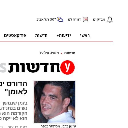
חדשות
משפט ופלילים
הדורס יס
לאומן"
נשים בנתניה,
הקודמת הוא ה
הוא לא ייקח 
שושן ברבי. מסתתר בכפר
רענן בן צור
פורסם