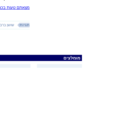
מצאתם טעות בכתב
תגיות:
שושן ברבי
מומלצים