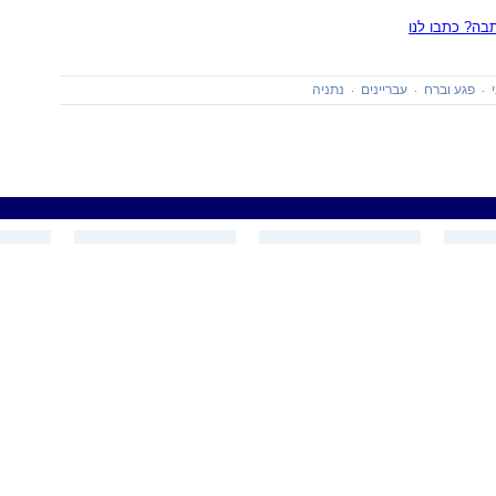
ה? כתבו לנו
פגע וברח
עבריינים
נתניה