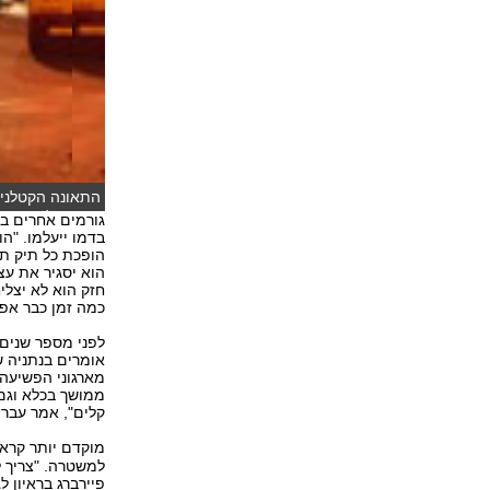
התאונה הקטלנית 
וחגי דקל)
גורמים אחרים בע
בדמו ייעלמו. "הו
הופכת כל תיק תא
הוא יסגיר את עצ
חזק הוא לא יצלי
כמה זמן כבר אפש
לפני מספר שנים 
אומרים בנתניה ש
מארגוני הפשיעה
ממושך בכלא וגם 
קלים", אמר עבריי
מוקדם יותר קרא
למשטרה. "צריך ל
פיירברג בראיון לג