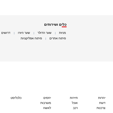
כלים ושירותים
מניות
שער הדולר
שער היורו
דרושים
|
|
|
|
פיתוח אתרים
פיתוח אפליקציות
|
|
יהדות
תיירות
יחסים
כלכליסט
דעות
אוכל
מעורבות
צרכנות
רכב
לאשה