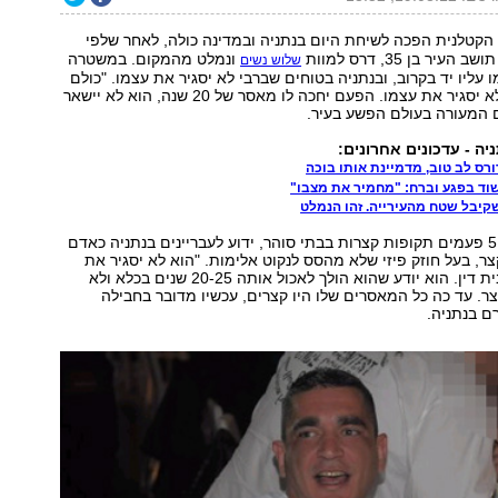
קטלנית הפכה לשיחת היום בנתניה ובמדינה כולה, לאחר שלפי
תושב העיר בן 35, דרס למוות
ונמלט מהמקום. במשטרה
שלוש נשים
 עליו יד בקרוב, ובנתניה בטוחים שברבי לא יסגיר את עצמו. "כולם
מאמינים שהוא לא יסגיר את עצמו. הפעם יחכה לו מאסר של 20 שנה, הוא לא יישאר
ם המעורה בעולם הפשע בעיר.
ה - עדכונים אחרונים:
ורס לב טוב, מדמיינת אותו בוכה
וד בפגע וברח: "מחמיר את מצבו"
שקיבל שטח מהעירייה. זהו הנמלט
ברבי, שישב כבר 5 פעמים תקופות קצרות בבתי סוהר, ידוע לעבריינים בנתניה כאדם
ר, בעל חוזק פיזי שלא מהסס לנקוט אלימות. "הוא לא יסגיר את
עצמו ולא יעזור בית דין. הוא יודע שהוא הולך לאכול אותה 20-25 שנים בכלא ולא
. עד כה כל המאסרים שלו היו קצרים, עכשיו מדובר בחבילה
ם בנתניה.