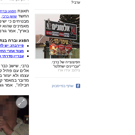
ערבי?
תאונת
ה
הפגע וברח
החשד
, 
שושן ברבי
מבטיחים כי ישימו
בארץ", אמר גור
הפגע וברח בנתני
פיירברג: יש לד
מצוד אחרי החש
עבריין סדרתי 
הפיצוצייה של ברבי.
"עבריינים ישתלטו"
צילום: עידו ארז
אלים עם פתיל קצ
מדובר במאסר קצר
חבילה", אמר גור
שתף בפייסבוק