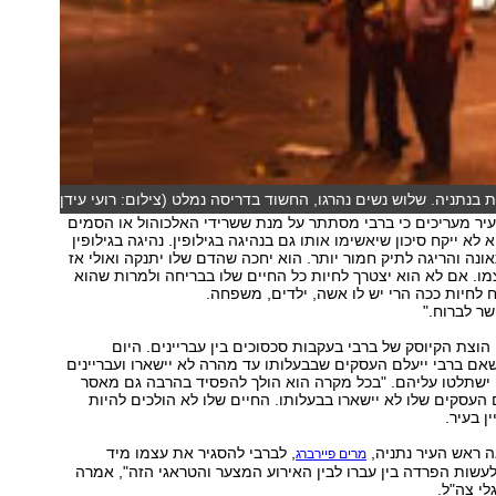
בנתניה. שלוש נשים נהרגו, החשוד בדריסה נמלט (צילום: רועי עידן
יר מעריכים כי ברבי מסתתר על מנת ששרידי האלכוהול או הסמים
א לא ייקח סיכון שיאשימו אותו גם בנהיגה בגילופין. נהיגה בגילופין
ונה והריגה לתיק חמור יותר. הוא יחכה שהדם שלו יתנקה ואולי אז
מו. אם לא הוא יצטרך לחיות כל החיים שלו בבריחה ולמרות שהוא
ח לחיות ככה הרי יש לו אשה, ילדים, משפחה.
ר לברוח."
הוצת הקיוסק של ברבי בעקבות סכסוכים בין עבריינים. היום
אם ברבי ייעלם העסקים שבבעלותו עד מהרה לא יישארו ועבריינים
 ישתלטו עליהם. "בכל מקרה הוא הולך להפסיד בהרבה גם מאסר
העסקים שלו לא יישארו בבעלותו. החיים שלו לא הולכים להיות
ן בעיר.
ה ראש העיר נתניה,
, לברבי להסגיר את עצמו מיד
מרים פיירברג
עשות הפרדה בין עברו לבין האירוע המצער והטראגי הזה", אמרה
לי צה"ל.