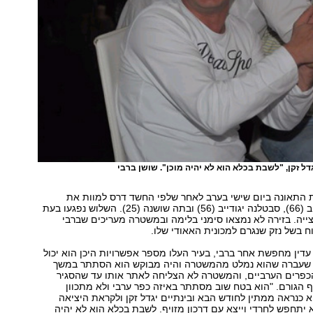
ל זקן, "לשבת בכלא הוא לא יהיה מוכן". שושן ברבי
ת התאונה ביום שישי בערב לאחר שלפי החשד דרס למוות את
אלכסנדרה רובינוב (66), סבטלנה יגודייב (56) ובתה שושנה (25). השלוש נפגעו בעת
יה. בזירה לא נמצאו סימני בלימה ובמשטרה מעריכים שברבי
ח בשל נזק שנגרם למכונית האאודי שלו.
ין מחפשת אחר ברבי, בעיר העלו מספר אפשרויות היכן הוא יכול
 שעברה שהוא נמלט מהמשטרה והיה מבוקש הוא הסתתר במשך
כפרים הערביים, והמשטרה לא הצליחה לאתר אותו עד שהסגיר
ף הגורם. "הוא בטח שוב מסתתר באיזה כפר ערבי ולא מתכוון
א כנראה ממתין לחודש הבא ובינתיים יגדל זקן ולקראת היציאה
יתחפש לחרדי וייצא עם דרכון מזויף. לשבת בכלא הוא לא יהיה