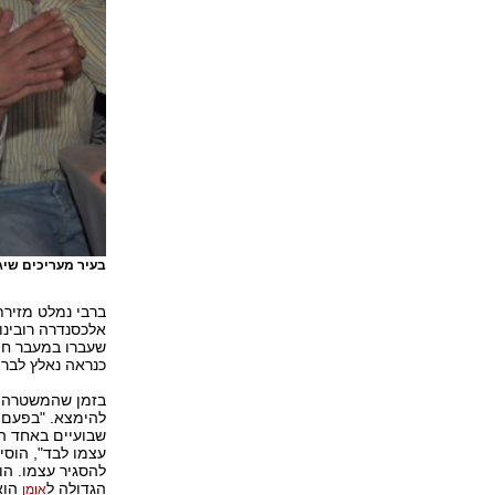
בעיר מעריכים שיגד
ברבי נמלט מזיר
שעברו במעבר חצי
כנראה נאלץ לברו
בזמן שהמשטרה עד
להימצא. "בפעם
שבועיים באחד ה
עצמו לבד", הוסי
להסגיר עצמו. הו
הגדולה ל
הוא 
אומן