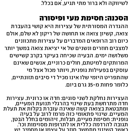
לשיווקה ולא ברור מתי תגיע, אם בכלל.
הסכנה: חסימת מעי ופיסורה
ההגדרה המסורתית של עצירות היא קושי בהעברת
צואה, קשיון צואה או תחושה של ריקון לא שלם, אולם
כיום רוב הרופאים המדברים על עצירות מתכוונים
למצבים חוזרים ונשנים של אי יציאת צואה במשך יותר
משלושה ימים. הבעיה שכיחה בעיקר בקרב קשישים
המרותקים למיטתם, חולים כרוניים, אנשים שאינם
עוסקים בפעילות גופנית, ויותר מכול אצל מי
שהתפריט היומי שלו אינו מכיל די סיבים תזונתיים,
כלומר פחות מ-35 גרם ביום.
העצירות נחלקת לשני סוגים: חדה או כרונית. עצירות
חדה מתרחשת בעת שינוי בהרגלי תנועת המעיים,
ומתבטאת בצואה קשה שאינה עוברת בקלות את תעלת
המעיים. שינוי פתאומי כזה מרמז לרוב על בעיה
גופנית: חסימת מעיים, חבלות, זיהומים בחלל הבטן,
תגובה להרדמה כללית או לתרופות מסוימות וכו'.
כאשר השינוי מתמשך, חוזר על עצמו או מחמיר, יש