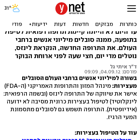
לראשונה בעולם: ה-FDA
אישר תרופה נגד עצירות
עד היום לא הייתה קיימת תרופה רפואית לטיפול
בתופעה, ממנה סובלים מיליוני אנשים ברחבי
העולם. את התרופה החדשה, הנקראת לינזס,
נוטלים מדי יום, חצי שעה לפני ארוחת הבוקר
ד"ר איתי גל
פורסם: 04.09.12, 09:09
בשורה למיליוני אנשים ברחבי העולם הסובלים
מעצירות:
מינהל המזון והתרופות האמריקני (ה-FDA)
אישר את שיווקה של התרופה לינזס (ובשמה הרפואית:
לינקלוטיד) לטיפול בעצירות כרונית מסיבה לא ידועה
(אידיופטית). התרופה תשמש גם לסובלים מתסמונת
המעי הרגיז.
עוד על הטיפול בעצירות: