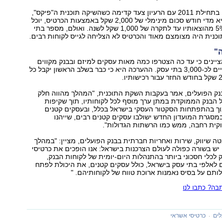
חברת כאל הלכה בתחילת 2011 עם הרעיון צעד קדימה כשהשיקה תוכנית ה"פיקס",
לפיה, לקוח שיוציא מדי חודש סכום מינימלי של 2,000 שקל באמצעות הכרטיס, יוכל
לקבל החזר של 5% מהוצאותיו עד לתקרה של 1,000 שקל לשנה. ואולם, מספר בתי
נית היה מצומצם מאוד והכרטיס לא הצליחה לגייס לקוחות רבים.
"
יינים כי עד כה הצטרפו כמה מאות עסקים למיזם ובבנק מקווים
להגיע בתוך שנתיים לכ-3,000 בתי עסק. ההערכה היא כי כבר בשלב הראשון יקבל כל
ל בנק הפועלים, אמר בעקבות השקת התוכנית, "המהלך מהווה חלק
הבנק הממוקדת במתן ערך מוסף לכל לקוחותיו, תוך שקיפות
מוך בהתפתחות הסקטור העסקי בישראל בכלל, ובעסקים קטנים
 במסגרת המועדון החדש ישולבו עסקים קטנים רבים, שייהנו
קית רחבה, ממש כמו הרשתות הגדולות".
טה שיווק, שירות ואחריות חברתית בבנק הפועלים, מציין: "במהלך
יש בשורה כפולה לעולם הצרכנות בישראל: אנו הופכים את כרטיסי
לכלי חסכוני ביותר בהתנהלות היום-יומית של לקוחות הבנק,
 לאלפי בתי עסק בישראל, כולל עסקים קטנים, את היכולת לפתח
ותם על בסיס נאמנות ארוכת טווח של לקוחותיהם. "
ה? כתבו לנו
לים
כרטיסי אשראי