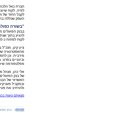
העסק שכללה בתוכ
"בשורה כפולה
בבנק הפועלים מצ
לקוח לפחות כ-20 שקל בחודש החזר עבור רכישותיו.
ציון קינן, מנכ"
מהאסטרטגיה של 
מירבית, וכן לת
ובינוניים בפרט.
מפלטפורמה שיוו
אלי כהן, מנהל מ
של בנק הפועלים 
האשראי של הבנק 
ובמקביל מעניקים
ולהרחיב את פעיל
מצאתם טעות בכתב
תגיות:
בנק הפוע