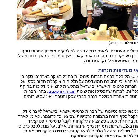
ים
(צילום: סיון פרג')
גדולים האחרים, לאומי בחר עד כה לא להקים מועדון הטבות נוסף
ן מעניקה חברת הבת לאומי קארד. אין ספק כי המהלך הנוכחי של
תגר משמעותי לבנק המתחרה.
 מעדיפות הנחות
שיטת ה Cash Back מקובלת בכמה חברות פיננסיות בחו"ל בעיקר בארה"ב. סקרים
שא הראו כי ההטבה המועדפת על הלקוח היא קבלת החזר כספי על
, חברות כרטיסי האשראי בישראל מתקשות להציע מודל כזה בהיקף
לכליות. למרות שהפסיקו את שיטת
, בחרו חברות
הנקודות והכוכבים
האשראי בשיטת הטבות אחרת הכוללת הנחה בבתי עסק והטבת 1+1 על שירותים
נעשו כמה נסיונות של חברות כרטיסי אשראי בישראל לייצר מודל
קבל כסף חזרה בתמורה לרכישות שביצע. כך לדוגמה, לאומי קארד
ניסתה לעשות זאת בתחילת 2008 כשהציעה ללקוחות לקבל כרטיסי גיפט קארד
ששימשו את הלקוח ב-12 רשתות תמורת מימוש נקודות. אולם, על מנת לקבל כרטיס
גיפט קארד בשווי 50 שקלים היה על הלקוח לבצע קניות בכרטיס בהיקף של מאות
די לצבור את כמות הנקודות המספקת.