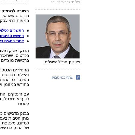
צילום: shutterstock
בשורה למחזיקי 
בכרטיס אשראי, י
במאות בתי עסק.
התשלום לסלול
החשש הביטחונ
אחרי החגים בא
בכרטיסי ישראכרט
ברכישת מוצרים 
ציון קינן. מנכ"ל הפועלים
פעילות בכרטיס ה
שתף בפייסבוק
באינטרנט. ההחזר
בחודש במזומן וי
עם העסקים והחבר
לוי (באינטרנט), 
קסטרו.
בבנק מדגישים כי
מתן הטבות בעסק
למיזם, מעטפת פר
של הבנק הנגישים