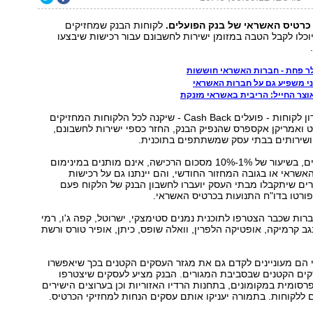
כרטיס האשראי של בנק הפועלים.
לקוחות הבנק שמחזיקים
וכלו לקבל הטבה במזומן ישירות לחשבונם עבור רכישות שיבצעו
ר פחת - חברות האשראי חוששות
י משפיע גם על חברות האשראי
וצר החייל: הריבית באשראי מזנקת
הבנק משיק מועדון לקוחות - פועלים Cash Back - שיקנה לכל הלקוחות המחזיקים
 ואמריקן אקספרס שהנפיק הבנק, החזר כספי ישירות לחשבונם,
ושירותים בבתי עסק שמשתתפים בתוכנית.
ההחזרים הכספיים, בשיעור של 1%-10% מסכום הרכישה, אינם מותנים במינימום
אשראי או בגובה המחזור החודשי, והם יינתנו גם על רכישות
ים שיתקבלו מבתי העסק יועברו לחשבון הבנק של הלקוח פעם
פורטו בדו"ח התנועות בכרטיס האשראי.
ות שכבר הצטרפו לתוכנית נמנים סטימצקי, ישרוטל, קפה ג'ו, רמי
נגב קרמיקה, אופטיקה הלפרין, וואלה שופס, כיתן, אופיר טורס ורשת
 הם מעוניינים לקדם גם את מגזר העסקים הקטנים בכך שיאפשרו
ים הקטנים שבסביבת המגורים. הבנק מציע לעסקים שיצטרפו
סומית במקומונים, בתחנות הרדיו האזוריות וכן בערוצים הישירים
 ללקוחות. בתמורה יעניקו אותם עסקים הנחות למחזיקי הכרטיס.