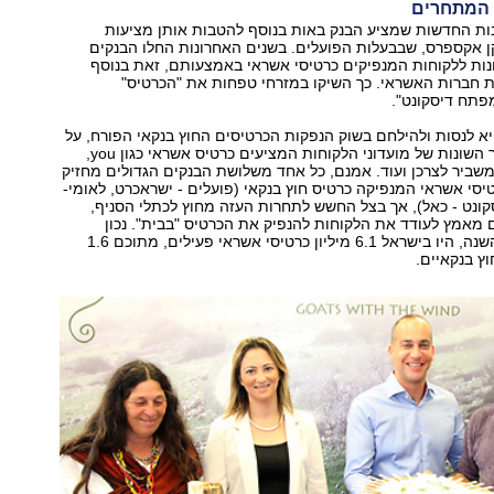
 המתחרים
בות החדשות שמציע הבנק באות בנוסף להטבות אותן מציעות
ן אקספרס, שבבעלות הפועלים. בשנים האחרונות החלו הבנקים
נות ללקוחות המנפיקים כרטיסי אשראי באמצעותם, זאת בנוסף
 חברות האשראי. כך השיקו במזרחי טפחות את "הכרטיס"
פתח דיסקונט".
 לנסות ולהילחם בשוק הנפקות הכרטיסים החוץ בנקאי הפורח, על
רקע הצעות הערך השונות של מועדוני הלקוחות המציעים כרטיס אשראי כגון you,
שביר לצרכן ועוד. אמנם, כל אחד משלושת הבנקים הגדולים מחזיק
סי אשראי המנפיקה כרטיס חוץ בנקאי (פועלים - ישראכרט, לאומי-
קונט - כאל), אך בצל החשש לתחרות העזה מחוץ לכתלי הסניף,
מאמץ לעודד את הלקוחות להנפיק את הכרטיס "בבית". נכון
לתחילת אפריל השנה, היו בישראל 6.1 מיליון כרטיסי אשראי פעילים, מתוכם 1.6
וץ בנקאיים.