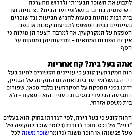
לתבוע את השוכר הבעייתי ולדרוש מהערכה
השיפוטית בחיובו בתשלומי ועד הבית? נציגויות ועד
בית רבות נוהגות בטעות להגיש תביעות נגד שוכרים
בעייתיים בבית המשפט לתביעות קטנות או בפני
המפקח על המקרקעין. אך למרבה הצער הן מגלות כי
אין זה הפורום המתאים - ותביעותיהן נמחקות על
הסף.
אתה בעל בית? קח אחריות
חוק המקרקעין קובע כי עניינים הקשורים לחיוב בעל
דירה בתשלומי ועד בית ואחזקתו התקינה של הבניין,
ידונו בפני המפקח על המקרקעין בלבד. מכאן, שפורום
התביעה הבלעדי בנסיבות העניין הוא המפקח - ולא
בית משפט אזרחי.
החוק קובע כי בעל דירה, לפי הגדרתו בחוק, הוא בעלים
"רגיל" של נכס, חוכר לדורות (כלומר שוכר לתקופה של
מעל 25 שנה) או חוכר משנה (כלומר
שוכר משנה
לכל