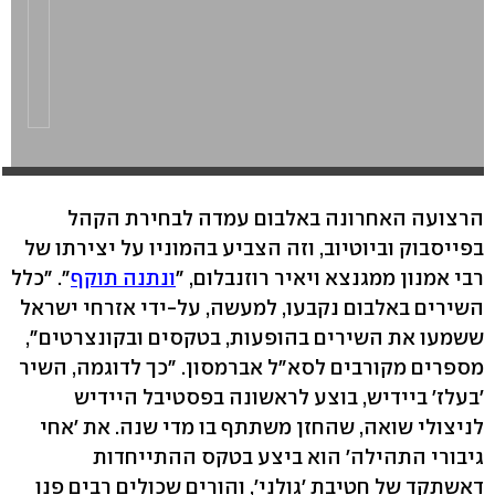
הרצועה האחרונה באלבום עמדה לבחירת הקהל
בפייסבוק וביוטיוב, וזה הצביע בהמוניו על יצירתו של
רבי אמנון ממגנצא ויאיר רוזנבלום, "
ונתנה תוקף
". "כלל
השירים באלבום נקבעו, למעשה, על-ידי אזרחי ישראל
ששמעו את השירים בהופעות, בטקסים ובקונצרטים",
מספרים מקורבים לסא"ל אברמסון. "כך לדוגמה, השיר
'בעלז' ביידיש, בוצע לראשונה בפסטיבל היידיש
לניצולי שואה, שהחזן משתתף בו מדי שנה. את 'אחי
גיבורי התהילה' הוא ביצע בטקס ההתייחדות
דאשתקד של חטיבת 'גולני', והורים שכולים רבים פנו