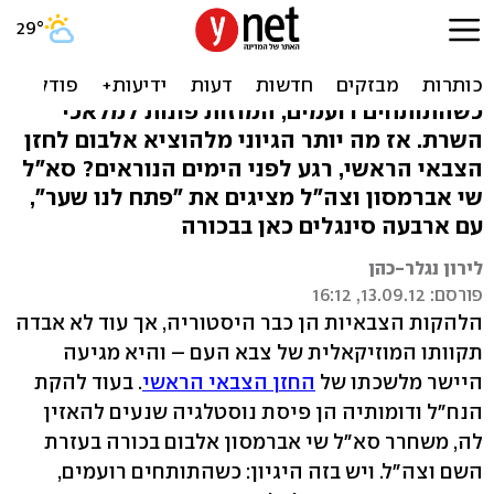
עוד חזן למועד: אלבום בכורה
לחזן הצבאי הראשי
כשהתותחים רועמים, המוזות פונות למלאכי
השרת. אז מה יותר הגיוני מלהוציא אלבום לחזן
הצבאי הראשי, רגע לפני הימים הנוראים? סא"ל
שי אברמסון וצה"ל מציגים את "פתח לנו שער",
עם ארבעה סינגלים כאן בבכורה
לירון נגלר-כהן
פורסם: 13.09.12, 16:12
הלהקות הצבאיות הן כבר היסטוריה, אך עוד לא אבדה
תקוותו המוזיקאלית של צבא העם – והיא מגיעה
היישר מלשכתו של
החזן הצבאי הראשי
. בעוד להקת
הנח"ל ודומותיה הן פיסת נוסטלגיה שנעים להאזין
לה, משחרר סא"ל שי אברמסון אלבום בכורה בעזרת
השם וצה"ל. ויש בזה היגיון: כשהתותחים רועמים,