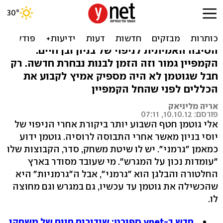
מי שמאמין לא מזגזג / על
נבחרת ישראל
הסיבה האמיתית לניפוי של בניון ובן חיים:
הקמפיין גמור וזה הזמן לבנות נבחרת חדשה. רק
חבל שגוטמן לא היה מספיק אמיץ לקבוע את
הכללים לפני שהחל הקמפיין
אריה מליניאק
פורסם: 10.10.12, 07:11
אלי גוטמן חטף השבוע יותר ביקורת אחרי הניפוי של
יוסי בניון מאשר אחרי התבוסה לרוסיה. גוטמן ידוע
כמאמן "גרמני". יש לו שיטת משחק, סדר, הקבוצות שלו
"עומדות נכון על המגרש". מי שעובד מסודר בארץ
החלטורה והבלגן הוא "גרמני", אבל ה"גרמניות" היא
שהכשילה את גוטמן עד עכשיו, גם במגרש וגם מחוצה
לו.
חדש ב-ynet ספורט: שידורים חיים של משחקי