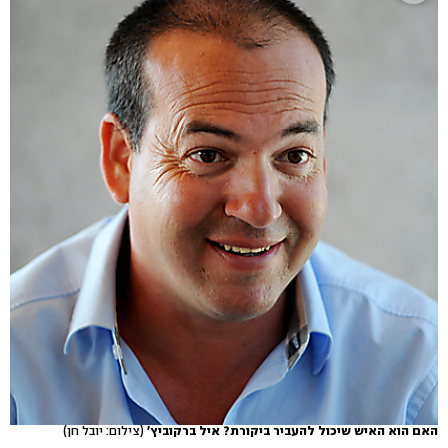
האם הוא האיש שיכול להעביר ביקורת? איל ברקוביץ'
(צילום: יובל חן)