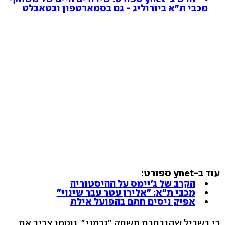
מכבי ת״א ביורוליג - גם בסמארטפון ובטאבלט
עוד ב-ynet ספורט:
הקרב של ג'יימס על ההיסטוריה
מכבי ת"א: "אלירן עטר עבר שינוי"
אפיק ניסים חתם בהפועל אילת
כי בשביל שהנבחרת תשחק "גרמני", גוטמן צריך את