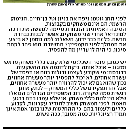
גוטמן ובניון. המאמן נזכר מאוחר מדי
(ראובן שוורץ)
לפני החג גוטמן ניפה את בניון וטל בן־חיים. הנימוק
הרשמי: הם אינם משחקים בקבוצות.
הסיבה האמיתית: הנבחרת סיימה למעשה את דרכה
למונדיאל אחרי שני משחקים. אפשר לבנות נבחרת
חדשה. כל זה כבר ידוע. השאלה: למה גוטמן לא ביצע
את המהלך לפני הקמפיין? התשובה: הוא פחד לקחת
סיכון, כי היה לו עדיין מה להפסיד.
יש כמובן מוסר השכל: מי שלא קובע כללי משחק מראש
ומזגזג – אוכל אותה. ניקח לדוגמה את ההשקעות
בבורסה: מי שקובע לעצמו גבולות רווח או הפסד של
עשרה אחוזים, לא יכול להפסיד יותר מעשרה אחוזים.
נכון שהוא גם לא יכול להרוויח יותר מעשרה אחוזים,
אבל זהו תפקידם של כללי המשחק – לנתק אותך
רגשית ממה שקורה. רוב המפסידים הגדולים הם אלו
שלא היו להם כללי משחק, או שלא עמדו בהם ברגע
האמת. לפני המשחק חשוב להגדיר עקרונות, לקבוע
כללים ולעמוד בהם, כי ההחלטות שלנו בזמן אמת אינן
תמיד רציונליות. כמה מסובך, ככה פשוט.