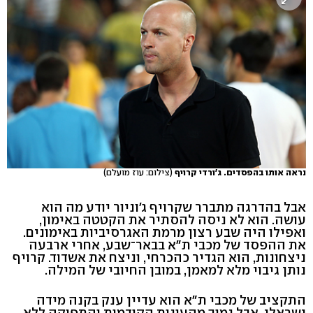
נראה אותו בהפסדים. ג'ורדי קרויף
(צילום: עוז מועלם)
אבל בהדרגה מתברר שקרויף ג'וניור יודע מה הוא
עושה. הוא לא ניסה להסתיר את הקטטה באימון,
ואפילו היה שבע רצון מרמת האגרסיביות באימונים.
את ההפסד של מכבי ת"א בבאר־שבע, אחרי ארבעה
ניצחונות, הוא הגדיר כהכרחי, וניצח את אשדוד. קרויף
נותן גיבוי מלא למאמן, במובן החיובי של המילה.
התקציב של מכבי ת"א הוא עדיין ענק בקנה מידה
ישראלי, אבל נמוך מהעונות הקודמות והתפוקה ללא