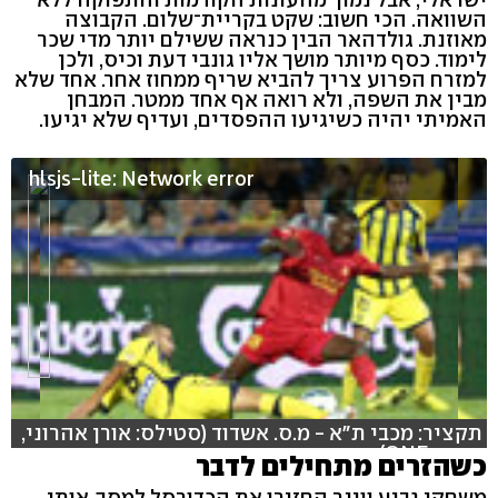
השוואה. הכי חשוב: שקט בקריית־שלום. הקבוצה
מאוזנת. גולדהאר הבין כנראה ששילם יותר מדי שכר
לימוד. כסף מיותר מושך אליו גונבי דעת וכיס, ולכן
למזרח הפרוע צריך להביא שריף ממחוז אחר. אחד שלא
מבין את השפה, ולא רואה אף אחד ממטר. המבחן
האמיתי יהיה כשיגיעו ההפסדים, ועדיף שלא יגיעו.
hlsjs-lite: Network error
תקציר: מכבי ת"א - מ.ס. אשדוד (סטילס: אורן אהרוני,
וידאו: ONE)
כשהזרים מתחילים לדבר
משחקי גביע ווינר החזירו את הכדורסל למסך. אותן