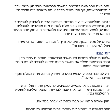
פנה פעם אחר פעם לגורמים במשרד הבריאות, כולל סגן השר יעקב
ם תכתובת ענפה, אך הוא תמיד מקבל אותה תשובה: "זה הדבר הכי
דינה".
ת 1990 ועד היום מחליטות עוד ועוד מדינות בארצות הברית להפסיק להפליר כי
רה, ובישראל מכריחים ציבור שלם לשתות מים מופלרים. לסובלים
תריס, למשל, אסור לשתות מים עם פלואור כי הוא חזק יותר מהיוד
, ואז צריך תרופות חזקות יותר.
דים על פגיעה בגוף, ואני לא צריך להוכיח עוד שום דבר כי משרד
ול לפי עיקרון ההיזהרות".
ת נגנזו
לטונית נטולת סמכות של משרד הבריאות", מוסיפים עורכי הדין
משרד הבריאות מאלץ את תושבי מדינת ישראל להכניס לגופם חומר
ופעות לוואי קשות.
העולם כבר הפסיקו לבצע הפלרה, ויש רק מדינה אחת בעולם נוסף
ייבת בו - אירלנד".
 ועדות הכנסת קראו פעמיים למשיבים להפסיק את ההפלרה, אך
 ועדה שמינה משרד הבריאות עצמו לבדיקת הנושא המליצה להפסיק
המלצות נגנזו.
ו 57 חברי כנסת לא עברה במליאה.
סר בתגובה כי "ימסור את עמדתו לבית המשפט באמצעות