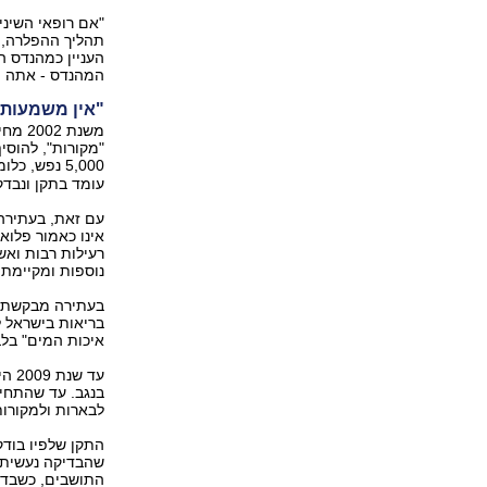
תהליך ההפלרה, "
העניין כמהנדס ה
המהנדס - אתה תת
"אין משמעות 
משנת 
"מקורות", להוסי
5,000 נפש, כלומר ברוב שטח ישראל. לטענת משרד הבריאות,
עומד בתקן ונבדק
עם זאת, בעתירה 
אינו כאמור פלוא
רעילות רבות וא
נוספות ומקיימת 
בעתירה מבקשת ל
בריאות בישראל ל
איכות המים" בלב
עד 
בנגב. עד שהתחי
לבארות ולמקורות
התקן שלפיו בוד
שהבדיקה נעשית 
התושבים, כשבדר