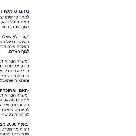
מהנדס משרד ה
לאחר פרישתו של
המחוזית לנושא,
כגון רעננה, רחו
באינטרנט על הפ
הפלרה אינה דבר ט
לגוף האדם.
"משרד הבריאות ל
בודק מתכות כבדו
הרי לא נכנס לב
נכנס למים שמגיע
וחומצות שמאכלות
-האם יש הוכחה 
"משרד הבריאות 
אינם ברמה גבוהה
להיות שיש אורני
לצינורות כל שמונ
"בשנ
זהו חומר מסרטן,
שמייצרים פוספט