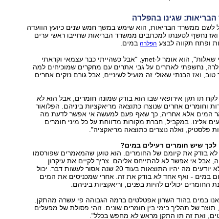
בריאות: שגינו בהפלרה
 לשם ממשרד הבריאות, הוא שימש במשך חמש שנים כיועץ הוועדה
 ואז נחשף לטענתו למכתבים ממשרד הבריאות שחייבו ראשי ערים
בות ופתח תקווה לבצע
במים.
הפלרה
"קודם לא שאלתי שאלות", הוא אומר ל-ynet, "אבל כשהייתי כבר עצמאי וקראתי
לרה, נחשפתי לאתרים על גבי אתרים עם מחקרים שמוכיחים למה
וב, ואז הבנתי שאולי זה מועיל לשיניים, אבל גורם נזקים אחרים
קח תו תקן אירופאי שבו הוא בודק שמונה חומרים, אבל הוא לא
ת וחומרים אחרים שנוצרו כתוצאה מריאקציות ביניהם. הפלואור
אר המים אלא אחריה, כך שאף פעם למעשה אי אפשר לדעת מה
ים אלינו. במקביל, חברת מקורות מדווחת על כל מיני חומרים
 פלסטיק, ואלה נוצרים כתוצאה מריאקציה".
לכך שיש חומרים רעילים במים?
לא בודק את קיומם של החומרים. הוא טוען שהמאמרים שפורסמו
, אבל אי אפשר לא להתייחס אליהם. צריך לקיים את עיקרון
ההיזהרות, ואם לא יודעים מה יהיו התוצאות בעוד 20 שנה אסור לעשות דבר. יכול
ום במים - ואף אחד לא בודק את זה. אחרי שמכניסים את המים
ת החומרים יכולים להיות בפנים, וריאקציות ביניהם.
ת 2008 מצאנו במים בהוד השרון אפטלטים ברמה הגבוהה פי עשרה מהתקן.
 תוצר של תהליך כימי בין חומרים שונים. זוהי פסולת של מפעלים
ים, ואת זה תו התקן מראש לא מחפש בכלל".