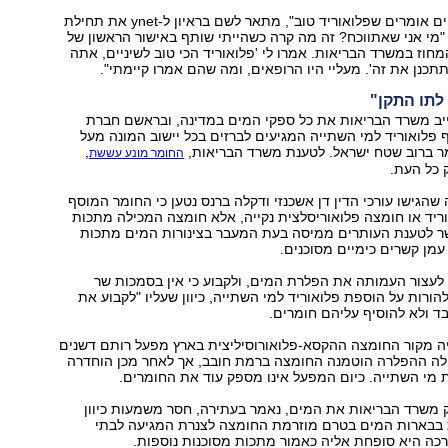
"אם רופאי השיניים אומרים שפלואוריד טוב", מתאר לשם בראיון ל-ynet את תחילת
מי אני שאתווכח? זה מה קרה כשהייתי שותף באישור הראשון של
מחוז במשרד הבריאות. אמרו לי 'פלואוריד הכי טוב לשיניים, אתה
כנן את זה'. מעליי היו הרופאים, ומה שהם אמרו קיימתי".
לתו התקן"
2002 מחייב משרד הבריאות את כל ספקי המים במדינה, ובראשם חברת
ף פלואוריד למי השתייה המגיעים לברזים בכל יישוב המונה מעל
,
החומר מונע עששת
 כל העת.
שהגישו עורכי הדין דן אשכנזי ודקלה ברנס נטען כי החומר המוסף
וריד או חומצה פלואוריסלצית נקייה, אלא חומצה המכילה מתכות
שר לטענת העותרים ממיסה בעת המעבר בצינורות המים מתכות
עמן קשרים כימיים מסוכנים.
עצור העמותה את הפלרת המים, ולקבוע כי אין בסמכות שר
הורות על הוספת פלואוריד למי השתייה, כיוון שעליו "לקבוע את
ד ולא להוסיף עליהם חומרים.
שנת 2009 היה מקור החומצה ההקסא-פלואורוסיליצית בארץ מפעל רותם דשנים
לה ההפלרה הוטמנה החומצה ברמת חובב, אך לאחר מכן הוחדרה
 מי השתייה. כיום המפעל אינו מספק עוד את החומרים.
ק משרד הבריאות את המים, נאמר בעתירה, חסר משמעות כיוון
בבארות המים בטרם מוזרמת החומצה לצנרת המגיעה לבתי
כה היא סופחת אליה כאמור מתכות מסוכנות נוספות.