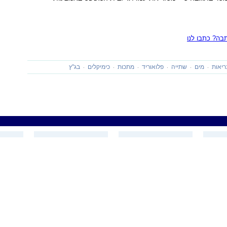
ה? כתבו לנו
יאות
מים
שתייה
פלואוריד
מתכות
כימיקלים
בג"ץ