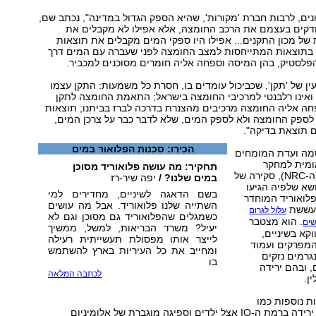
ים, לרבות חברת 'מקורות', שהיא הספק הגדול במדינה", נכתב שם,
ודקים בעצמם את הרכב החומצה, אלא אפילו לא מקבלים את
של מכון התקנים... אפילו היו ספקי המים מקבלים את תוצאות
 בתוצאות המתייחסות למצב החומצה לפני שעברה עם המים דרך
פלסטיק, בהן המיסה וספחה אליה חומרים מסוכנים למכביר.
ין של 'תקן', שכביכול עומדים בו, חסרת כל משמעות: התקן עצמו
ואינו רלבנטי למרכיבי החומצה בישראל; התאמת החומצה לתקן
ה אליה החומצה מרכיבים מהצנרת בדרכה לברז בביתנו; תוצאות
לספק החומצה ולא לספק המים, שלא לדבר כבר על צרכן המים,
ם תוצאת בדיקה".
הכירו: סכנות הפלואור במים
200 פרסמה ועדת המומחים
ומית למחקר
תחקיר: מה עושה פלואוריד מסוכן
בארצות הברית (ה-NRC), סקירה של
במים שלנו? /
יפה שיר-רז
שא שלפיה הגיעו
בשם הדאגה לשיניים, מחדירים למי
לואוריד המוחדר
השתייה שלנו פלואוריד. אבל מה עושים
 עששת
עלול לגרום
כשמגלים שהפלואוריד גם מסוכן וגם לא
. הוא מצטבר
שים
יעיל? משרד הבריאות, למשל, ממשיך
וקא בשיניים,
לייצר אותו מפסולת תעשייתית רעילה
מפרקים ועמוד
ומחייב את כל העיריות בארץ להשתמש
נגרמים נזקים
בו
, ובהם ירידה
לכתבה המלאה
ן.
ות נוספות כמו
בעיות התנהגות, ירידה ברמת ה-IQ אצל ילדים וספיגה מוגברת של אלומיניום