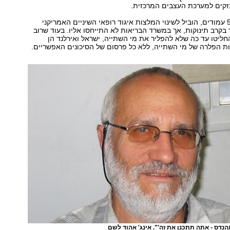
נזקים למערכת העצבים המרכזית.
הדו"ח, שכלל 500 עמודים, הוביל לשינוי המלצות איגוד רופאי השיניים האמריקני
 בקרב תינוקות, אך במשרד הבריאות לא התייחסו אליו. בעוד שרוב
ליטו עד כה שלא להפליר את מי השתייה, ישראל ואירלנד הן
ת הפלרה של מי השתייה, ללא כל פרסום של הסיכונים האפשריים.
נדס - אתה תתכנן את זה'". אינג' אהוד לשם