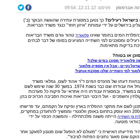
דנה אברמסון
פורסם: 12.11.12, 09:54
 בישראל רעילים?
כך נטען במסגרת עתירה שהוגשה הבוקר (ב')
ון בירושלים על ידי עמותת "איזון חוזר" כנגד משרד הבריאות.
בהפלרת המים בחומר שאינו
טהור גורם משרד הבריאות
פלואוריד
עילים ומסוכנים למי השתייה המגיעים בסופו של דבר לבתים
יכת בדיקות מתאימות.
וכן או בטוח?
ה פלואוריד מסוכן במים שלנו?
ראל נקיים - אבל אין מספיק פלואור
אור למי השתייה שלנו מסכנת אותנו?
חוות דעתו של מהנדס המים ד"ר אהוד לשם, גמלאי משרד
הבריאות, אשר החל את עבודתו שם כבר בשנת 1974. במשך 30 שנה שימש לשם
ם במשרד, ובמסגרת עבודתו היה אחראי על פיקוח כל מערכות
ולחין והשפכים - ועל היבטי הבריאות ואיכות הסביבה הכרוכים בהן.
כנן לשם את מתקני ההפלרה בארץ ופיקח על הקמתם, עד פרישתו
לגמלאות. מאז 2004 הוא עוסק בתחום באופן וולונטרי וממשיך להתעדכן במחקרים,
הייתה משגה מלכתחילה - והמשכה הכפוי על ידי
ת מי השתייה
וודאי מוטעה.
ר מידיעתו האישית כי "מעולם לא הופעל שום מנגנון למעקב אחר
וקם שום מאגר נתונים הפתוח לציבור".