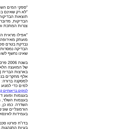
"ספקי המים השונ
"לא רק שאינם ב
תוצאות הבדיקות 
הבדיקות, מדובר
צנרות המתכת וה
"אפילו מראית הע
מועתק מאירופה 
נבדקת בטרם ספח
הבדיקה נמסרות 
שאינו נחשף לשו
בשנת 6
של המועצה הלא
אלף מחקרים בנו
למסקנה ברורה: פ
למים כדי למנוע
לנזקים בריאותיים ק
בעצמות ופוגע דו
בעצמות השלד, ה
השדרה. כמו כן, 
הורמונליים שונים
בעמידות לאינסולי
בדו"ח פורטו סכנ