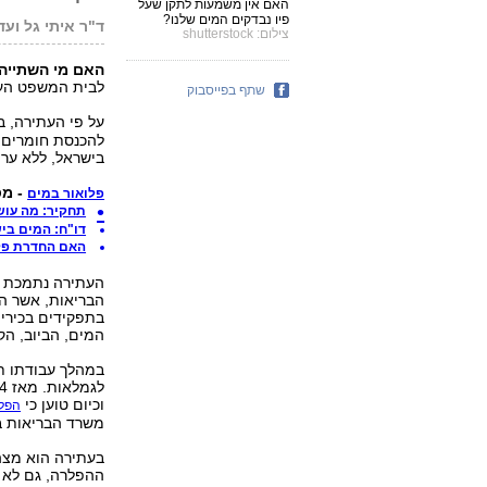
האם אין משמעות לתקן שעל
פיו נבדקים המים שלנו?
ד"ר איתי גל וע
צילום: shutterstock
האם מי השתייה
לבית המשפט העלי
שתף בפייסבוק
על פי העתירה, 
להכנסת חומרים ר
בישראל, ללא ער
- מס
פלואור במים
תחקיר: מה עוש
דו"ח: המים ביש
האם החדרת פלו
העתירה נתמכת ב
בתפקידים בכירי
המים, הביוב, הק
במהלך עבודתו ת
וכיום טוען כי
הפלר
משרד הבריאות ב
בעתירה הוא מצהי
ההפלרה, גם לא ה