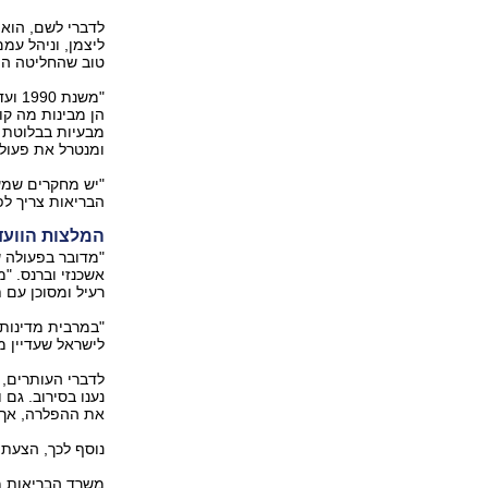
לדברי לשם, הוא 
ליצמן, וניהל עמ
טוב שהחליטה המ
"משנ
הן מבינות מה קו
מבעיות בבלוטת ה
ומנטרל את פעולתו
"יש מחקרים שמעי
הבריאות צריך לפע
המלצות הוועדו
"מדובר בפעולה ש
אשכנזי וברנס. "
רעיל ומסוכן עם ת
"במרבית מדינות 
לישראל שעדיין מח
לדברי העותרים,
נענו בסירוב. גם
את ההפלרה, אך ה
נוסף לכך, הצעת חוק שעליה חתמ
משרד הבריאות מ