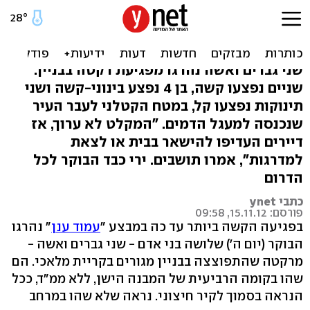
שלושת ההרוגים בקריית
מלאכי שהו ליד החלון
שני גברים ואשה נהרגו מפגיעת רקטה בבניין.
שניים נפצעו קשה, בן 4 נפצע בינוני-קשה ושני
תינוקות נפצעו קל, במטח הקטלני לעבר העיר
שנכנסה למעגל הדמים. "המקלט לא ערוך, אז
דיירים העדיפו להישאר בבית או לצאת
למדרגות", אמרו תושבים. ירי כבד הבוקר לכל
הדרום
כתבי ynet
פורסם: 15.11.12, 09:58
בפגיעה הקשה ביותר עד כה במבצע "
עמוד ענן
" נהרגו
הבוקר (יום ה') שלושה בני אדם - שני גברים ואשה -
מרקטה שהתפוצצה בבניין מגורים בקריית מלאכי. הם
שהו בקומה הרביעית של המבנה הישן, ללא ממ"ד, ככל
הנראה בסמוך לקיר חיצוני. נראה שלא שהו במרחב