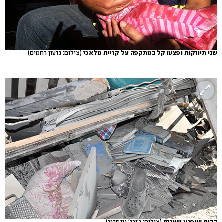
שני תינוקות נפצעו קל במתקפה על קריית מלאכי
(צילום: גדעון רחמים)
הבית שנפגע ישירות
(צילום: ג'ורג' גינסברג)