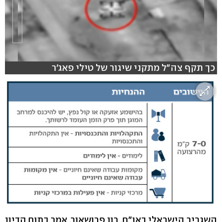
כך תקף צה"ל מתקני שיגור של טילי פאג'ר
השגריר הישראלי באו"ם, רון פרושאור, אמר בתום הדיון