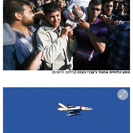
מסע הלוויית אחמד ג'עברי בעזה
(צילום: רויטרס)