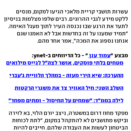
עשרות תושבי קריית מלאכי הגיעו למקום, מנסים
ללקט מידע לגבי ההרוגים. רבים שלפו מצלמות בניסיון
לתעד את הרגע שבו נכנסה העיר לתוך מעגל האימה.
"תמיד שמענו על זה בחדשות אבל לא האמנו שגם
אנחנו נספוג את המכה", אמר אחד מהם.
מבצע "
עמוד ענן
" - כל הדיווחים ב-ynet:
מטחים בלתי פוסקים, אושר לצה"ל לגייס מילואים
ההערכה: שיא הירי מעזה - במהלך הלוויית ג'עברי
השלב השני: חיל האוויר צד את משגרי הרקטות
לילה בממ"ד: "שמחים על החיסול - ומתים מפחד"
מפקד מחוז דרום במשטרה, ניצב יורם הלוי, בא לזירה
וביקש מתושבים לא להתקהל במקום, "לתת לכוחות
הביטחון לעשות את העבודה שלהם. חייבים להיות