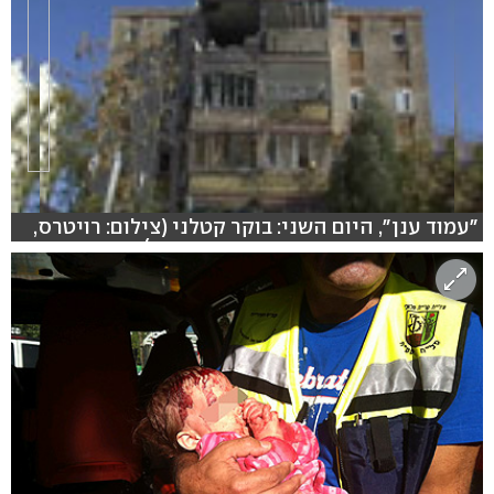
"עמוד ענן", היום השני: בוקר קטלני (צילום: רויטרס,
רועי עידן, אבי פרץ, עריכה: יואב גרשון)