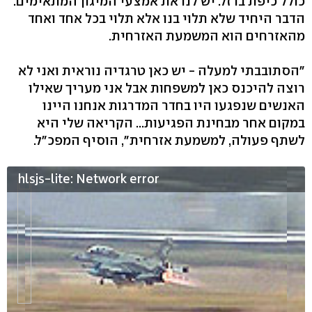
כולל כיפת ברזל. יש לנו את אמצעי המיגון המתאימים.
הדבר היחיד שלא תלוי בנו אלא תלוי בכל אחד ואחד
מהאזרחים הוא המשמעת האזרחית.
"הסתובבתי למעלה - יש כאן טרגדיה נוראית ואני לא
רוצה להיכנס כאן למשפחות אבל אני מעריך שאילו
האנשים שנפגעו היו בחדר המדרגות אנחנו היינו
במקום אחר מבחינת הפגיעות... הקריאה שלי היא
לשתף פעולה, למשמעת אזרחית", הוסיף המפכ"ל.
hlsjs-lite: Network error