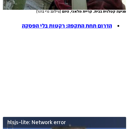
פגיעה קטלנית בבית. קריית מלאכי, היום
(צילום: נרי ברנר)
הדרום תחת התקפה: רקטות בלי הפסקה
hlsjs-lite: Network error