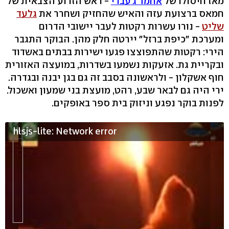
מאז חיסולו של
אחמד ג'עברי
- ראש הזרוע הצבאית של
חמאס ברצועת עזה והאיש שהחזיק ושחרר את
גלעד
שליט
- נורו עשרות רקטות לעבר יישובי הדרום
ומערכת "כיפת ברזל" יירטה חלק מהן. הבוקר התגבר
הירי: רקטות שהתפוצצו פגעו ישירות בבתים באשדוד
ובקריית גת. אזעקות נשמעו בשדרות, במועצה האזורית
חוף אשקלון - ולראשונה בסבב זה גם בגן יבנה ובגדרה.
ירי היה גם לבאר שבע, רהט, מועצת בני שמעון ואשכול.
לפנות בוקר נפגע וניזוק בית ספר באופקים.
hlsjs-lite: Network error