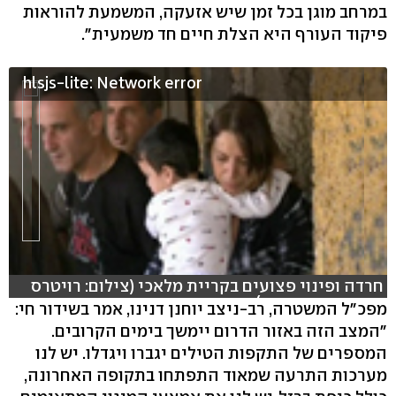
במרחב מוגן בכל זמן שיש אזעקה, המשמעת להוראות
פיקוד העורף היא הצלת חיים חד משמעית".
hlsjs-lite: Network error
חרדה ופינוי פצועים בקריית מלאכי (צילום: רויטרס
עריכה: אסף קוזין)
מפכ"ל המשטרה, רב-ניצב יוחנן דנינו, אמר בשידור חי:
"המצב הזה באזור הדרום יימשך בימים הקרובים.
המספרים של התקפות הטילים יגברו ויגדלו. יש לנו
מערכות התרעה שמאוד התפתחו בתקופה האחרונה,