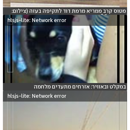
מטוס קרב ממריא מרמת דוד לתקיפה בעזה (צילום:
דובר צה"ל)
hlsjs-lite: Network error
במקלט ובאוויר: אזרחים מתעדים מלחמה
hlsjs-lite: Network error