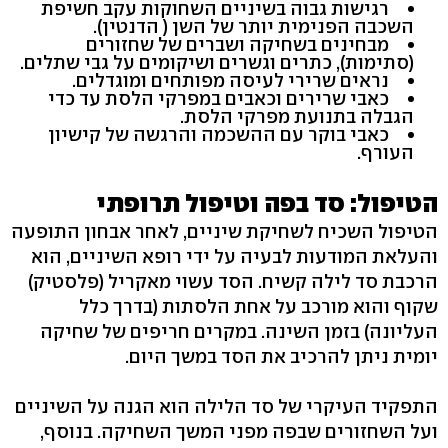
רגישות גבוה בשיניים השחוקות עקב חשיפת
השכבה הפנימית יותר של השן ( הדנטין).
מבחינים בשחיקה ושברים של שחזורים
(סתימות), כתרים וגשרים ושיקומים על גבי שתלים.
נראים שרירי לעיסה מפותחים ומוגדלים.
כאבי שרירים וכאבים במפרקי הלסת עד כדי
הגבלה בתנועת מפרקי הלסת.
כאבי בוקר עם ההשכמה והרגשה של קישיון
העורף.
הטיפול: סד בפה וטיפול תרופתי
הטיפול השכיח לשחיקת שיניים, לאחר אבחון התופעה
והעלאת המודעות לבעיה על ידי רופא השיניים, הוא
הרכבת סד לילה קשיח. הסד עשוי מאקריל (פלסטיק)
שקוף והוא מורכב על אחת הלסתות (בדרך כלל
העליונה) בזמן השינה. במקרים חריפים של שחיקה
יומית ניתן להרכיב את הסד במשך היום.
התפקיד העיקרי של סד הלילה הוא הגנה על השיניים
ועל השחזורים שבפה מפני המשך השחיקה. בנוסף,