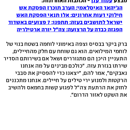
מבצע
עמוד ענן
- הכתבות האחרונות:
הג'יהאד האיסלאמי: הערב תוכרז הפסקת אש
חילוקי דעות אחרונים: אלו תנאי הפסקת האש
ישראל לתושבים בעזה: תתפנו; 7 פצועים באשדוד
הפגזה כבדה על הרצועה: צה"ל יורה ארטילריה
ברק ביקר בבסיס וצפה באימוני לוחמה בשטח בנוי של
לוחמי המילואים. הוא גם שוחח עם חלק מהחיילים,
התעניין היכן הם מתגוררים ושאל אם בשירותם הסדיר
שירתו בגזרת עזה. "כולכם מבינים על מה אנחנו
נאבקים", אמר להם, "יצאנו כדי להפסיק את סבבי
הרקטות ולמנוע ירי טילים על חיילים. אנחנו מתכננים
לחזק את הרתעת צה"ל לפגוע קשות בחמאס ולהשיב
את השקט לאזור הדרום".