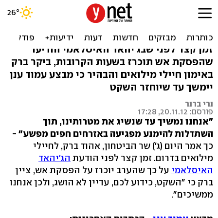
הפסקת אש? ברק: נמשיך עד
שנשיג את המטרות
זמן קצר לפני שבג'יהאד האיסלאמי הודיעו
שהפסקת אש תוכרז בשעות הקרובות, ביקר ברק
באימון חיילי מילואים והבהיר כי מבצע עמוד ענן
יימשך עד שיוחזר השקט
נרי ברנר
פורסם: 20.11.12, 17:28
"אנחנו נמשיך עד שנשיג את מטרותינו, תוך
השתדלות להימנע מפגיעה באזרחים חפים מפשע" -
כך אמר היום (ג') שר הביטחון, אהוד ברק, לחיילי
מילואים בדרום. זמן קצר לפני הודעת
הג'יהאד
האיסלאמי
על כך שהערב יוכרז על הפסקת אש, ציין
ברק כי "השקט, כידוע לכם, עדיין לא הושג, ולכן אנחנו
ממשיכים".