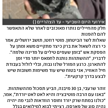
אירועי היום השביעי - עד הצהריים ( )
חלק מהחיילים נותרו מאוכזבים לאחר שלא התאפשר
להם להפנות
שאלות לשר הביטחון. מוטי דוזטו, תושב ירושלים, אמר
כי רצה לשאול את ברק כיצד מתקיים משא ומתן על
הפסקת אש "בזמן שעפים טילים על מדינה שלמה".
לדבריו, "ההשתהות נותנת לחמאס יותר מדי זמן
להתארגן. כרגע המורל שלנו גבוה, ובלי לזלזל בעבודת
חיל האוויר, אני בטוח שיש עוד משימות חשובות שיש
לבצע בדרך קרקעית".
זוהר שרעבי, בן 30 מיבנה, הביע תסכול מההשתהות.
"באנו עם הרבה מוטיבציה והיא לאט לאט יורדת", אמר,
"כולנו במתח שרק יורד וחוסר הוודאות לגבי מה יהיה
נהיה סוג של פארסה. רציתי לבוא למילואים בגלל