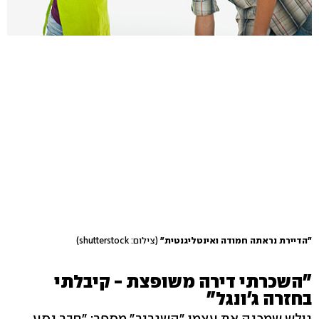
"הדיירת נראתה חמודה ואינטליגנטית"
(צילום: shutterstock)
"השכרתי דירה משופצת - קיבלתי
בחזרה ג'ונגל"
גולש שמכנה את עצמו "השגריר" מספר: "חבר נסע