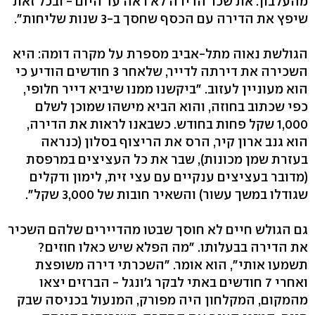
מהעלבון. את שכר הדירה לא ראה עד היום - ובכל זאת
שיפץ את הדירה עם הכסף שחסך ב-3 שנות שליחות".
הגולשת נאוה מתל-אביב מספרת על מקרה דומה: היא
השכירה את דירתה לדייר, שלאחר 3 חודשים הודיע כי
הוא מעוניין לעזוב. "ביקשנו ממנו שיביא דייר חלופי,
כפי שכתוב בחוזה, והוא הביא מישהו שמוכן לשלם
1,000 שקל פחות בחודש. כשבאנו לראות את הדירה,
הוא גנב ארון קיר, הרס את הריצוף בסלון (כנראה
בעזרת שמן מכונות), שבר את כל העציצים במרפסת
(מדובר בעציצים ענקיים עם עצי זית, לימון ודקלים
שגודלו במשך עשור) והשאיר חובות של 3,000 שקל".
גם הגולש חיים לא חוסך שבטו מהדיירים שלהם השכיר
את הדירה בבעלותו. "מה הפלא שיש כאלו חוזים?
תשמעו אותי", הוא אומר. "השכרתי דירה משופצת
ואחרי 7 חודשים באתי לבקר ג'ונגל - הברזים יצאו
מהמקום, המקלחון היה מפורק, המנעול בכניסה שבק