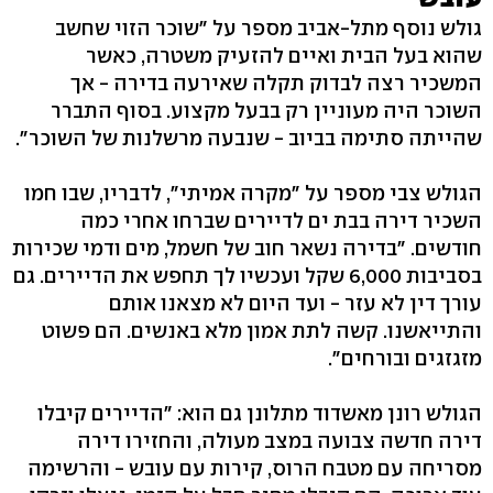
גולש נוסף מתל-אביב מספר על "שוכר הזוי שחשב
שהוא בעל הבית ואיים להזעיק משטרה, כאשר
המשכיר רצה לבדוק תקלה שאירעה בדירה - אך
השוכר היה מעוניין רק בבעל מקצוע. בסוף התברר
שהייתה סתימה בביוב - שנבעה מרשלנות של השוכר".
הגולש צבי מספר על "מקרה אמיתי", לדבריו, שבו חמו
השכיר דירה בבת ים לדיירים שברחו אחרי כמה
חודשים. "בדירה נשאר חוב של חשמל, מים ודמי שכירות
בסביבות 6,000 שקל ועכשיו לך תחפש את הדיירים. גם
עורך דין לא עזר - ועד היום לא מצאנו אותם
והתייאשנו. קשה לתת אמון מלא באנשים. הם פשוט
מזגזגים ובורחים".
הגולש רונן מאשדוד מתלונן גם הוא: "הדיירים קיבלו
דירה חדשה צבועה במצב מעולה, והחזירו דירה
מסריחה עם מטבח הרוס, קירות עם עובש - והרשימה