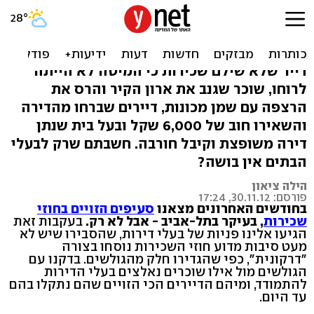
קונדומים באסלה ועובש
בקירות: השוכרים ההזויים
דייר שלא שילם שכירות כי המיטה לא הייתה
לרוחו, שוכר שגנב את ארון הקיר והרס את
הרצפה עם שמן מכונות, דיירים שברחו מהדירה
והשאירו חוב של 6,000 שקל ובעל בית שנתן
דירה משופצת וקיבל חורבה. חשבתם שרק לבעלי
הבתים אין בושה?
הילה ציאון
פורסם: 30.11.12, 17:24
בחודשים האחרונים מצאנו
סעיפים הזויים בחוזי
שכירות
, בעיקר בתל-אביב - אבל לא רק.
בעקבות זאת
הגיעו אלינו פניות של בעלי דירות, שהסבירו שיש לא
מעט סיבות מדוע חוזי השכירות נוסחו בצורה
"דרקונית", כפי שהגדירו חלק מהגולשים. בדקנו עם
הגולשים מול אילו שוכרים נאלצים בעלי הדירות
להתמודד, ומיהם הדיירים הכי הזויים שהם נתקלו בהם
עד היום.