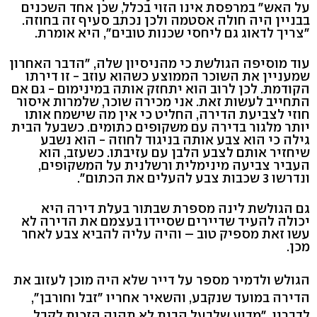
על האש" במרפסת אינו הזוי בכלל, שכן אחד השכנים
בבניין היה חולה אסטמה ולכן נכתב סעיף זה בחוזה.
"צריך לדאוג גם ליחסי שכנות טובים", היא אומרת.
עוד מוסיפה הגולשת כי מהניסיון שלה, "הדבר האחרון
שמעניין את השוכר הממוצע כשהוא עוזב - זו דירתו
הקודמת. לכן לרוב הוא יתחזק אותה במינימום - גם אם
התחייב לעשות זאת. אני מכירה שוכר, שלמרות איסור
חוזי לצביעת הדירה, החליט כי אין מה שישמח אותו
יותר מלגור בדירה עם משקופים כתומים. כשבעל הבית
גילה כי הוא צבע אותה בניגוד לחוזה - הוא נשבע
שיחזיר אותם לצבע הלבן עם עזיבתו. כשעזב, הוא
העביר צביעה מינימלית ורשלנית על המשקופים,
ונדרשו 3 שכבות צבע להעלים את הכתום".
גם הגולשת לינה מספרת שבתור בעלת דירה היא
יכולה להעיד שדיירים שסיידו בעצמם את הדירה לא
עשו זאת מספיק טוב – והיה עליה להביא צבע לאחר
מכן.
הגולש ולדמיר מספר על דייר שלא היה מוכן לעזוב את
הדירה במועד שנקבע, והשאיר אחריו "זבל וחורבן",
לדבריו. "מדוע שלבעל הבית לא תהיה הזכות לקבל