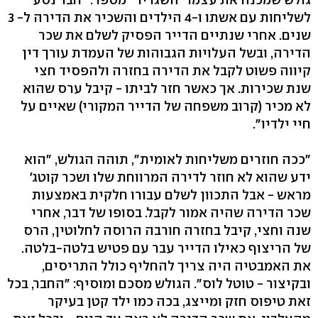
לשליחות עם אשתו ו-4 הילדים והשכיר את הדירה ל- 3
שנים. אחרי שנתיים הדייר הפסיק לשלם את שכר
הדירה, ובשל העלויות הגבוהות של העמדת עורך דין
קיווה פשוט לקבל את הדירה בחזרה ולהפסיד חצי
שנת שכירות. אך כאשר חזר לביתו - קיבל ערס שהוא
לא מכיר (קרוב משפחה של הדייר המקורי) שאיים על
חיי ילדיו".
"ככה חוזרים משליחות לאומית", תוהה הגולש, "הוא
ידע שהוא לא חוזר לדירה המרווחת שלו ושכר קוטג'
מראש - אבל התכוון לשלם עבורו חלקית באמצעות
שכר הדירה שהיה אמור לקבל. בסופו של דבר, אחרי
שנה וחצי, קיבל בחזרה חורבה הרוסה לחלוטין, הרס
של הריצוף כאילו הדייר עבר עם פטיש בלטה-בלטה.
את האמבטיה היה צריך להחליף כולל התריסים,
ובקיצור - טוטל לוס". הגולש מסכם ומוסיף: "החבר, בכל
זאת טיפוס חזק ומייצג, בכה כמו ילד קטן בעיקר