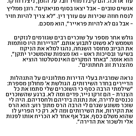
עוד ארוכה. הם קיבלו מחיר חבל על הזמן, ניצלו וזרקו.
אנשים טובים - אבל יצאו בסוף מניאקים". רונן ממליץ
לנסח חוזה שכירות עם עורך דין. "לא צריך להיות חזיר
- אבל גם לא להיות פראייר", הוא מסכם.
גולש אחר מספר על שוכרים רבים שגורמים לנזקים
ושממש לא פשוט לתבוע אותם. "הדיירות היו סותמות
את הביוב מחוסר השגחה, נהגו למלא את הניקוז
בשיער ובסיכות ראש - ואז מצפות שהמשכיר יתקן",
הוא אומר. "באחד המקרים האינסטלטור הוציא
מהצנרת זוג תחתונים".
נראה שמרבית בעלי הדירות מתלוננים על התנהלות
הדיירים בחדר השירותים. הגולשת א' מחולון מספרת:
"שילמתי הרבה כסף כי השוכרים שלי סתמו את כל
הצנרת - הם זרקו נייר, פדים ומה לא. ברגע שהשוכרים
נכנסים לדירה, את נתונה בידיהם ולחסדיהם. היה לי
שוכר משוגע שגרם לי הרבה הרס מתוך רוע: הוא הרס
את הקירות, את השירותים ומה לא. רק כי הפריע לו
שהוא משלם כסף, אבל אף אחד לא הכריח אותו לפנות
אלי ולשכור את הדירה".