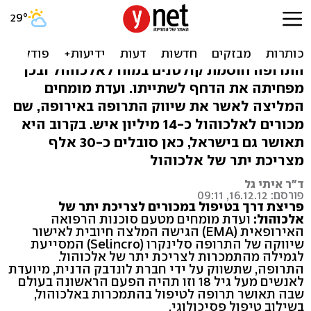
לראשונה בעולם: תרופה
להפחתת שימוש באלכוהול
התרופה חוסמת קולטנים במוח לאלכוהול ובכך
מפחיתה את הדחף לשתייתו. ועדת מומחים
המליצה לאשר את שיווק התרופה באירופה, שם
מכורים לאלכוהול כ-14 מיליון איש. בקרוב היא
תאושר גם בישראל, כאן סובלים כ-30 אלף
מצריכת יתר של אלכוהול
ד"ר איתי גל
פורסם: 16.12.12, 09:11
פריצת דרך בטיפול במכורים לצריכת יתר של
אלכוהול:
ועדת מומחים מטעם סוכנות הרפואה
האירופאית (EMA) הגישה המלצה חיובית לאישור
שיווקה של התרופה סלינקרו (Selincro) המסייעת
לגמילה מהתמכרות לצריכת יתר של אלכוהול.
התרופה, שתשווק על ידי חברת לונדבק הדנית, מיועדת
לאנשים מעל גיל 18 וזו תהיה הפעם הראשונה בעולם
שבה תאושר תרופה לטיפול בהתמכרות באלכוהול,
בשילוב טיפול פסיכולוגי.