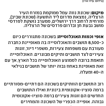
(צילום: עידו ארז)
מיקום:
שכונת נווה עמל ממוקמת במזרח העיר
הרצליה, נמצאת מדרום ליד התשעה (שכונת שביב),
מזרחית לרחוב דרך ירושלים, ממערב נושקת לפרדסי
מושב גבעת חן ובדרום פרדסים של הרצליה.
אופי וכמות האוכלוסייה:
בשכונה מתגוררים כיום
כ-8,500 תושבים והאוכלוסייה בה מאופיינת כחברה
מעורבת עם משפחות צעירות, משפרי דיור, זוגות
צעירים לצד תושבים ותיקים מבוגרים. האוכלוסייה
תואמת ברובה לממוצע האוכלוסייה בכל הארץ, אך עם
זאת מאופינת באחוז גבוה יותר של תושבים בגילאי
ה-40 ומעלה.
רוב התושבים הוותיקים בשכונה הם דתיים-מסורתיים
ברמה סוציו-אקונומית בינונית ואילו התושבים
החדשים הם זוגות צעירים ברמה סוציו-אקונומית
גבוהה. אופייה הכפרי של השכונה והמחירים