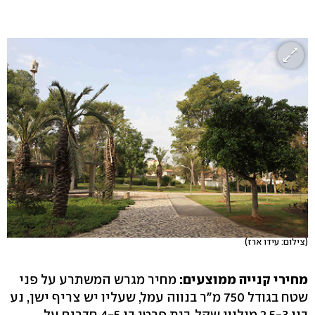
(צילום: עידו ארז)
מחירי קנייה ממוצעים:
מחיר מגרש המשתרע על פני
שטח בגודל 750 מ"ר בנווה עמל, שעליו יש צריף ישן, נע
בין 2.5-3 מיליון שקל. בית פרטי בן 4-5 חדרים על