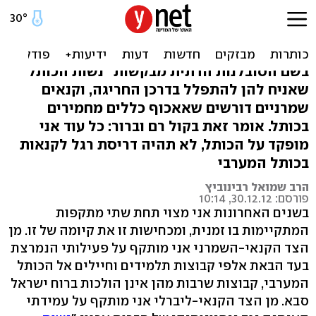
בין הקנאים: היזהרו מהאנשים
שיחריבו את הכותל
בשם הסובלנות הדתית מבקשות "נשות הכותל"
שאניח להן להתפלל בדרכן החריגה, וקנאים
שמרניים דורשים שאאכוף כללים מחמירים
בכותל. אומר זאת בקול רם וברור: כל עוד אני
מופקד על הכותל, לא תהיה דריסת רגל לקנאות
בכותל המערבי
הרב שמואל רבינוביץ
פורסם: 30.12.12, 10:14
בשנים האחרונות אני מצוי תחת שתי מתקפות
המתקיימות בו זמנית, ומכחישות זו את קיומה של זו. מן
הצד הקנאי-השמרני אני מותקף על פעילותי הנמרצת
בעד הבאת אלפי קבוצות תלמידים וחיילים אל הכותל
המערבי, קבוצות שרבות מהן אינן הולכות ברוח ישראל
סבא. מן הצד הקנאי-ליברלי אני מותקף על עמידתי