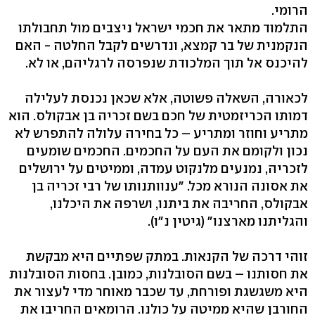
הרומי.
התלמוד מתאר את חכמי ישראל ניצבים מול תחבולתו
הנקמנית של בר קמצא, ונדרשים לקבל החלטה - האם
להיכנס אל תוך המלכודת שנפרסה לרגליהם, או לא.
לכאורה, השאלה פשוטה, אלא שכאן נכנסת לעלילה
דמותו הכריזמטית של חכם בשם זכריה בן אבקולס. הוא
מתריע וחוזר ומתריע – כל בחירה עלולה להתפרש לא
נכון ולקומם את העם על החכמים. החכמים שומעים
לזכריה, נמנעים מלנקוט עמדה, וממיטים על ירושלים
את אסונה הנורא מכל. "ענוותנותו של רבי זכריה בן
אבקולס, החריבה את ביתנו, ושרפה את היכלנו,
והגליתנו מארצנו" (גיטין נ"ו).
זוהי דרכה של הקנאות. במתק שפתיים היא מבקשת
את חסותנו – בשם הסובלנות, כמובן. בחסות הסובלנות
היא משגשגת ופורחת, עד שכבר מאוחר מדי לעצור את
החורבן שהיא ממיטה על כולנו. הרומאים החריבו את