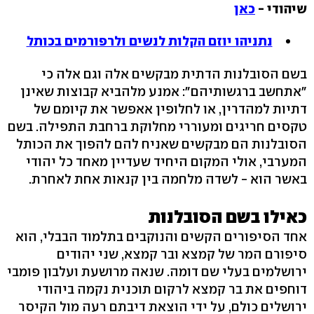
שיהודי -
כאן
נתניהו יוזם הקלות לנשים ולרפורמים בכותל
בשם הסובלנות הדתית מבקשים אלה וגם אלה כי
"אתחשב ברגשותיהם": אמנע מלהביא קבוצות שאינן
דתיות למהדרין, או לחלופין אאפשר את קיומם של
טקסים חריגים ומעוררי מחלוקת ברחבת התפילה. בשם
הסובלנות הם מבקשים שאניח להם להפוך את הכותל
המערבי, אולי המקום היחיד שעדיין מאחד כל יהודי
באשר הוא - לשדה מלחמה בין קנאות אחת לאחרת.
כאילו בשם הסובלנות
אחד הסיפורים הקשים והנוקבים בתלמוד הבבלי, הוא
סיפורם המר של קמצא ובר קמצא, שני יהודים
ירושלמים בעלי שם דומה. שנאה מרושעת ועלבון פומבי
דוחפים את בר קמצא לרקום תוכנית נקמה ביהודי
ירושלים כולם, על ידי הוצאת דיבתם רעה מול הקיסר