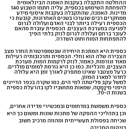
ההחלטה התקבלה בעקבות האמנה הבינלאומית
להפחתת השימוש בכספית, עליה חתמו השבוע 140
מדינות. האמנה, שהתקבלה בעקבות איסוף מידע
ממחקרים רבים שנערכו בשנים האחרונות, קובעת כי
הכספית רעילה ביותר לבני האדם ועלולה לגרום
לפגיעה במערכת העצבים. הכספית עוברת מהאם
לעובר ברחם ועלולה לגרום לנזק בלתי הפיך
להתפתחות המוח וחוט השדרה.
כספית היא המתכת היחידה שבטמפרטורת החדר מצב
הצבירה שלה הוא נוזלי. הכספית ותרכובותיה רעילות
מאוד וגורמות, כאמור, לנזק לרקמות המוח, מערכת
העצבים, והכליות. כמו כן היא גורמת למומים מולדים.
כרעל מצטבר שאינו מתפרק לאורך זמן היא עלולה
לחדור למארג המזון,
למשל עקב פליטתה למי הים, כמו שקרה בכפר הדייגים
היפני מִינָמָטָה, שמאות מתושביו לקו בהרעלת כספית
בשנות ה-70.
כספית משמשת במדחומים ובמכשירי מדידה אחרים,
וכן בתהליכי ההפקה של מתכות שונות ומשום כך היא
שכיחה בפסולת תעשייתית ומהווה מרכיב חשוב
בזיהום הסביבה.