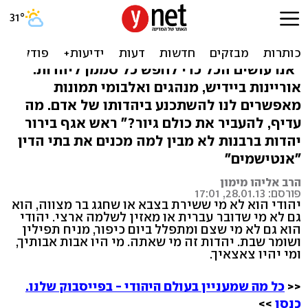
אתם לא יודעים כמה שאתם
צריכים אותנו
"אנו עושים הכל כדי לחפש כל סממן ליהדות:
אוריינות ביידיש, מנהגים ואלבומי תמונות
מאפשרים לנו להשתכנע ביהדותו של אדם. מה
עדיף, להעביר את כולם גיור?" ראש אגף בירור
יהדות ברבנות לא מבין למה מכנים את בתי הדין
"אנטישמים"
הרב אליהו מימון
פורסם: 28.01.13, 17:01
יהודי הוא לא מי ששירת בצבא או שחגג בר מצווה, הוא
גם לא מי שדובר עברית או מאזין לשלמה ארצי. יהודי
הוא גם לא מי שצם ומתפלל ביום כיפור, מניח תפילין
ושומר שבת. יהדות זה מי שאתה. מי היו אבות אבותיך,
ומי יהיו צאצאיך.
<<
כל מה שמעניין בעולם היהודי - בפייסבוק שלנו.
כנסו
>>