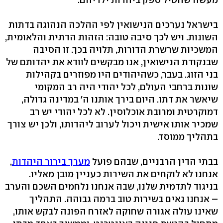
בישראל נערכים הנישואין לפי ההלכה הנהוגה בדתות
השונות. ויש לכך סיבה טובה: הזהות הדתית והלאומית,
המשכיות שרשרת הדורות, תלויה בכך. זו הסיבה
שבנקודת הנישואין, אנו מבקשים לוודא את יהדותם של
בני הזוג. בעבר, כשהיהודים היו מפוזרים בקהילות
שונות ברחבי העולם, לכל יהודי היה רב המקומי
שיאשר את דתו. היום בירך אותנו ה' במדינה גדולה,
דמוקרטית ומרובת אוכלוסין. לא לכל יהודי יש רב
שמכיר אותו אישית ויכול לערוב ליהדותו, ולכן יש צורך
בתהליך ממוסד.
בבתי הדין הרבניים, שבהם פועל
מערך בירור היהדות
,
אנחנו לא לוקחים את השירות כעניין מובן מאליו.
בניגוד לתדמית שלנו, שבה אנחנו נלחמים השכם והערב
– אנחנו גאים בשירות טוב ברמה גבוהה. התהליך
שאינו עולה אגורה שחוקה לאזרח הפונה לבקש אותו,