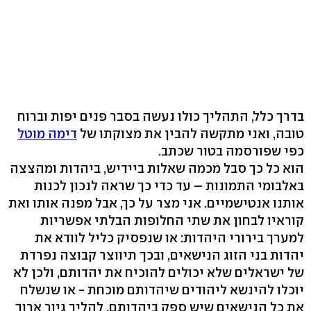
בדרך כלל, התהליך כולו נעשה בסבר פנים יפות וברוח
טובה, ואני מתקשה להבין את מצוקתו של
דימה מוטל
כפי שפורסמה בטור שכתב.
הוא כל כך סבל מכמה שאלות ביידיש, ביהדות ומהצצה
באלבומי התמונות – עד כדי כך שראה לנכון לכנות
אותנו אנטישמיים. אני מצר על כך, אבל מפנה אותו ואת
קוראיו לבחון את שתי החלופות הבלתי אפשריות
למערך בירורי היהדות: או שנפסיק כליל לוודא את
יהדות בני הזוג הנישאים, ובכך תיווצר קבוצה נפרדת
של ישראלים שלא יכולים להוכיח את יהדותם, ולכן לא
יוכלו להינשא ליהודים שיהדותם מוכחת - או שנשלח
את כל הנישאים שיש ספק ביהדותם, להליך גיור ארוך