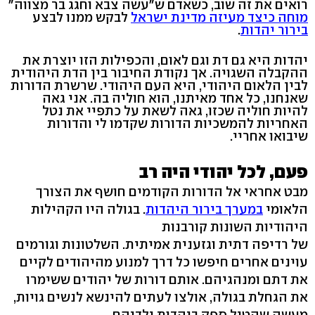
רואים את זה שוב, כשאדם ש"עשה צבא וחגג בר מצווה"
מוחה כיצד מעיזה מדינת ישראל
לבקש ממנו לבצע
בירור יהדות
.
יהדות היא גם דת וגם לאום, והכפילות הזו יוצרת את
ההקבלה השגויה. אך נקודת החיבור בין הדת היהודית
לבין הלאום היהודי, היא העם היהודי. שרשרת הדורות
שאנחנו, כל אחד מאיתנו, הוא חוליה בה. אני גאה
להיות חוליה שכזו, גאה לשאת על כתפיי את נטל
האחריות להמשכיות הדורות שקדמו לי והדורות
שיבואו אחריי.
פעם, לכל יהודי היה רב
מבט אחראי אל הדורות הקודמים חושף את הצורך
הלאומי
במערך בירור היהדות
. בגולה היו הקהילות
היהודיות השונות קורבנות
של רדיפה דתית וגזענית אמיתית. השלטונות וגורמים
עוינים אחרים חיפשו כל דרך למנוע מהיהודים לקיים
את דתם ומנהגיהם. אותם דורות של יהודים ששימרו
את הגחלת בגולה, אולצו לעתים להינשא לנשים גויות,
מעשה שהטיל ספק ביהדות ילדיהם.