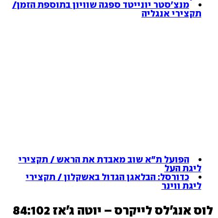
מנצ'סטר יונייטד ספגה שוויון בתוספת הזמן/
תקצירי אנגליה
הפועל ת"א שוב מאבדת את הראש / תקצירי
ליגת העל
כדורסל: הבלאגן הגדול באשקלון / תקצירי
ליגת ווינר
לוס אנג'לס לייקרס – יוטה ג'אז 84:102