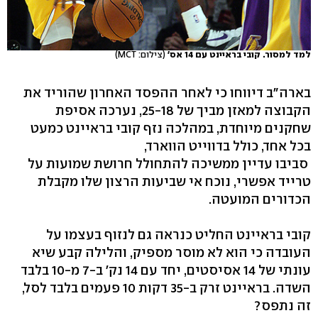
למד למסור. קובי בראיינט עם 14 אס'
(צילום: MCT)
בארה"ב דיווחו כי לאחר ההפסד האחרון שהוריד את
הקבוצה למאזן מביך של 25-18, נערכה אסיפת
שחקנים מיוחדת, במהלכה נזף קובי בראיינט כמעט
בכל אחד, כולל בדווייט הווארד,
סביבו עדיין ממשיכה להתחולל חרושת שמועות על
טרייד אפשרי, נוכח אי שביעות הרצון שלו מקבלת
הכדורים המועטה.
קובי בראיינט החליט כנראה גם לנזוף בעצמו על
העובדה כי הוא לא מוסר מספיק, והלילה קבע שיא
עונתי של 14 אסיסטים, יחד עם 14 נק' ב-7 מ-10 בלבד
השדה. בראיינט זרק ב-35 דקות 10 פעמים בלבד לסל,
זה נתפס?