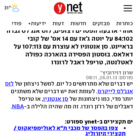
הלייקרס קטעו את המפולת,
ניצחון 7 ברצף לספרס
אחרי ארבעה הפסדים רצופים, לוס אנג'לס גברה
84:102 על יוטה ג'אז עם 14 אס' של קובי
בראיינט. סן אנטוניו לא עוצרת עם 107:113 על
דאלאס. בוסטון הפסידה בהארכה כפולה
לאטלנטה, טריפל דאבל לרונדו
שרון דוידוביץ'
פורסם: 26.01.13, 08:11
יש דברים שלא מתרחשים כל יום. למשל ניצחון של
לוס
אנג'לס לייקרס
. לעומת זאת יש דברים שלא משתנים
יותר מדי, כמו ניצחונות של
סן אנטוניו
, או טריפל
דאבלים של רז'ון רונדו. זה מה שהיה הלילה ב-
NBA
.
ים תקצירים ב-ynet ספורט:
צפו בהפסד של מכבי ת"א לאולימפיאקוס /
תקצירי היורוליג