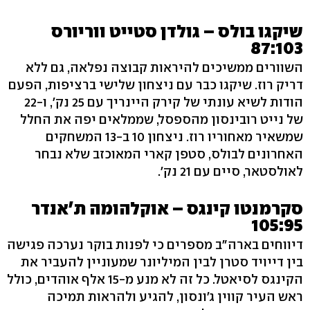
שיקגו בולס – גולדן סטייט ווריורס
87:103
השוורים ממשיכים להיראות קבוצה נפלאה, גם ללא
דריק רוז. שיקגו כבר עם ניצחון שלישי ברציפות, הפעם
הודות לשיא עונתי של קירק היינריך עם 25 נק', ו-22
של נייט רובינסון מהספסל, שממלאים יפה את החלל
שמשאיר מאחוריו רוז. ניצחון 10 ב-13 המשחקים
האחרונים לבולס, סטפן קארי המאוכזב שלא נבחר
לאולסטאר, סיים עם 21 נק'.
סקרמנטו קינגס – אוקלהומה ת'אנדר
105:95
דיווחים בארה"ב מספרים כי לפנות בוקר נערכה פגישה
בין דייויד סטרן לבין המיליונר שמעוניין להעביר את
הקינגס לסיאטל. כל זה לא מנע מ-15 אלף אוהדים, כולל
ראש העיר קווין ג'ונסון, להגיע ולהראות תמיכה