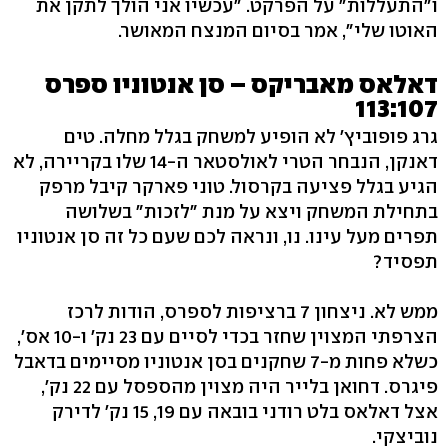
ו"התעללות" על הפרקט. "עכשיו אני הולך לתקן את
האוטו שלי", אמר בסיום המנצח המאושר.
דאלאס מאבריקס – סן אנטוניו ספרס
113:107
גרג פופוביץ' לא הופיע למשחק בגלל מחלה. טים
דאנקן, הנבחר הטרי לאולסטאר ה-14 שלו בקריירה, לא
הגיע בגלל פציעה בקרסול. טוני פארקר קיבל מרפק
בתחילת המשחק ויצא על מנת "לזכות" בשלושה
תפרים מעל עינו. נו, ונראה לכם שעם כל זה סן אנטוניו
תפסיד?
ממש לא. ניצחון 7 ברציפות לספרס, הודות לרכז
הצרפתי המצוין שחזר בכדי לסיים עם 23 נק' ו-10 אס',
כשלא פחות מ-7 שחקנים בסן אנטוניו מסיימים בדאבל
פיגרס. דחואן בלייר היה מצוין מהספסל עם 22 נק',
אצל דאלאס בלט רודני בובאה עם 19, 15 נק' לדירק
נוביצקי.