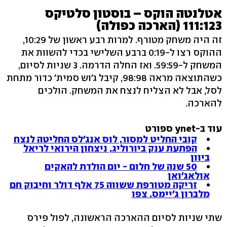
אטלנטה הוקס – בוסטון סלטיקס
111:123 (הארכה כפולה)
זה היה משחק מטורף. למרות רבע ראשון של 10:29,
ההוקס רצו ל-0:19 ברבע השלישי בכדי להשוות את
המשחק ל-59:59. ואז החלה הדרמה. 3 שניות לסיום,
כשהתוצאה מראה 98:98, קיבל ג'וש סמית' כדור מתחת
לסל, אבל לא הצליח לנצח את המשחק. הולכים
להארכה.
עוד ב-ynet ספורט
קובי החליט למסור, לוס אנג'לס החליטה לנצח
הפתעת ענק ביורוליג, ניצחון הירואי לריאל
ביוון
50 שנה של חלום - יום הולדת להאקים
אולאג'ואן
זריקה מטורפת ששווה 75 אלף דולר וחיבוק חם
מלברון ג'יימס. צפו
שתי שניות לסיום ההארכה הראשונה, לפול פירס