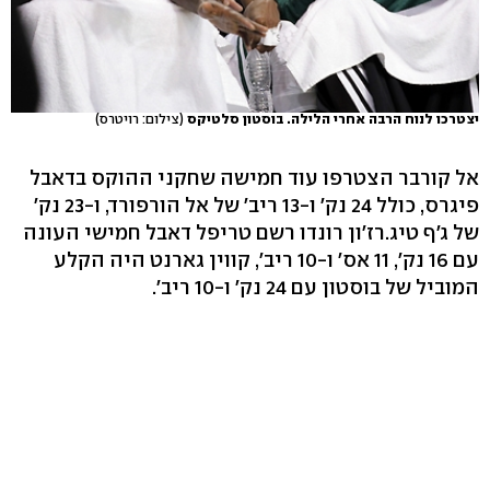
יצטרכו לנוח הרבה אחרי הלילה. בוסטון סלטיקס
(צילום: רויטרס)
אל קורבר הצטרפו עוד חמישה שחקני ההוקס בדאבל
פיגרס, כולל 24 נק' ו-13 ריב' של אל הורפורד, ו-23 נק'
של ג'ף טיג.רז'ון רונדו רשם טריפל דאבל חמישי העונה
עם 16 נק', 11 אס' ו-10 ריב', קווין גארנט היה הקלע
המוביל של בוסטון עם 24 נק' ו-10 ריב'.