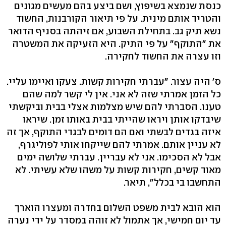
כנסת שנמצא בשיפוץ, ושם ביצע בהם מעשים מגונים
והטריד אותם מינית. על פי תיאור הקורבנות, החשוד
נשא תיק גב. בתחילת השבוע, אם זיהתה בסניף הדואר
את "התוקף" על פי התיק. היא הזעיקה את המשטרה
וזו עצרה את החשוד לחקירה.
ס' היה עצור. "עברתי חקירות קשות. צעקו ואיימו עליי.
כל הזמן אמרתי שזה לא אני. אין לי קשר למה שהם
טענו. הסברתי להם שיש מצלמות אצלי בבית וביקשתי
שיבדקו אותן ויראו שהייתי בבית באותו זמן. שיראו
איזה בגדים לבשתי ואם הם דומים לבגדי התוקף, אך זה
לא עניין אותם. אמרתי להם שייקחו אותי לפוליגרף,
אבל לא הסכימו. אני לא עבריין. עברתי שלושה ימים
מאוד קשים, חקירות קשות על משהו שלא עשיתי. לא
התחשבו בי בכלל", תיאר.
הוא הובא לבית משפט השלום בחדרה ומעצרו הוארך
עד יום חמישי, אך אתמול לא זוהה במסדר על ידי נערה