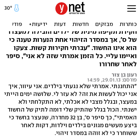
תיק הגב היה דומה: עיוור
נעצר ושוחרר
חקירת תקיפה מינית של ילדים הובילה למעצרו
של ס', אך במסדר הזיהוי אחת הנערות טענה כי
הוא אינו החשוד. "עברתי חקירות קשות. צעקו
ואיימו עליי. כל הזמן אמרתי שזה לא אני", סיפר
לאחר שחרורו
רענן בן צור
פורסם: 29.01.13, 14:59
"התחננתי. אמרתי שלא נגעתי בילדים. אני עיוור, איך
אני יכול לעשות את זה? לא עזר לי. שלושה ימים הייתי
במעצר, ובגלל מצבי לא אכלתי, לא התקלחתי ולא
ישנתי. הכול בגלל שהתיק שלי דומה לתיק של החשוד
האמיתי", כך סיפר ס', בן 32 מחדרה, שנעצר בחשד כי
ביצע מעשים מגונים בילדים וילדות, דקות לאחר
ששוחרר כי לא זוהה במסדר זיהוי.