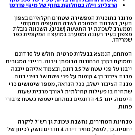
הרצליה: וילה במחלוקת בחוף של מיקי פדרמן
מדובר בתוכנית המפשירה שטחים חקלאיים בצפון
העיר, בשכונה הסמוכה לשדה התעופה המקומי
וממערב לשכונת יד התשעה (שביב). השכונה גובלת
מצפון בעיר רעננה וממערב במועצה המקומית כפר
שמריהו.
המתחם, הנמצא בבעלות פרטית, חולש על 10 דונם
וממוקם בקרן הרחובות הבוסתן ויבנה. בנייני המגורים
ייבנו על פני שטח של 3.5 דונם, ובצמוד אליהם ייבנה
מבנה ציבור בן 4 קומות על פני שטח של כשני דונם.
מבנה הציבור ישלב, ככל הנראה, מספר שימושים כדי
שתהיה בו פעילות קהילתית לאורך מרבית שעות
היממה. יתר 4.5 הדונמים במתחם ישמשו כשטח ציבורי
פתוח.
מבחינת המחירים, נחשבת שכונת גן רש"ל ליקרה
יחסית. כך, למשל, מחיר דירת 4 חדרים נושק לכיוון של