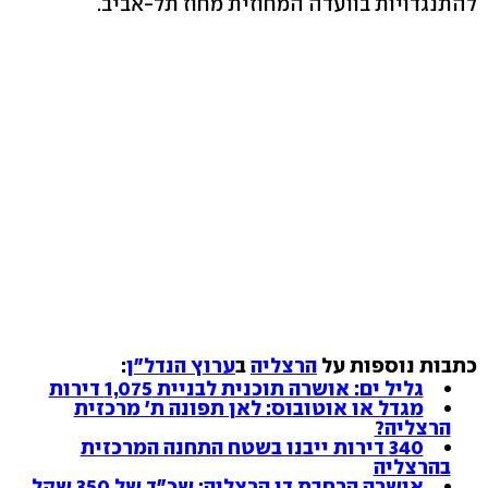
להתנגדויות בוועדה המחוזית מחוז תל-אביב.
כתבות נוספות על
הרצליה
ב
ערוץ הנדל"ן
:
גליל ים: אושרה תוכנית לבניית 1,075 דירות
מגדל או אוטובוס: לאן תפונה ת' מרכזית
הרצליה?
340 דירות ייבנו בשטח התחנה המרכזית
בהרצליה
אושרה הרחבת דן הרצליה; שכ"ד של 350 שקל