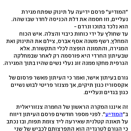
"המודיע" פרסם ידיעה על תינוק שפתח מגירת
נעליים, וזו חסמה את דלת הכניסה לחדר שבו שהה.
הוא נלכד בתוכו ונרדם -
עד שחולץ על ידי כוחות כיבוי והצלה. איש הכוח
המחלץ, רשף משנה אסף אברס, צילם את התינוק ואת
המגירה, והתמונה הופצה לכלי התקשורת. אלא
שבעיתון החרדי היא פורסמה רק לאחר שבמחלקה
הגרפית מחקו ממנה זוג נעלי נשים שהיו בתוך המגירה.
גורם בעיתון אישר, ואמר כי העיתון מאשר פרסום של
אקססוריז כגון תיקים, אך מצנזר פריטי לבוש נשיים
כגון בגדים ונעליים.
זה איננו המקרה הראשון של החמרה צנזוריאלית
ב"
המודיע
". לפני מספר חודשים פרסם העיתון דיווח
על תאונה קטלנית שאירעה ליד צומת תפוח, ובו נכתב
כי הגורם לטרגדיה הוא התפרצותם לכביש של שני