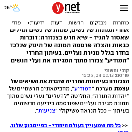
לא רק נשים: הם מצנזרים גם
נעליים
אחרי תמונות של נשים, שמות של נשים ומילים
שאסור להגיד - שיא חדש בצנזורה: דוברות
כבאות והצלה פרסמה תמונה של תינוק שנלכד
בחדר בגלל מגירת נעליים. בעיתון החרדי
"המודיע" צנזרו מתוך המגירה את נעלי הנשים
קובי נחשוני
פורסם: 04.02.13, 15:25
הצנזורה בעיתונות החרדית שוברת את השיאים של
עצמה:
מערכת "
המודיע
", מהביטאונים הרשמיים של
"יהדות התורה", החליטה "להעלים" נעלי נשים מתוך
תמונת מגירת נעליים שפורסמה בידיעה חדשותית
בעיתון – ככל הנראה משיקולי "
צניעות
".
<<
כל מה שמעניין בעולם היהודי - בפייסבוק שלנו.