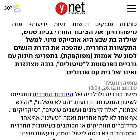
תינוק בלי גרביים? טפו,
תועבה
מישהו חינך את הציבור החרדי בבית שמש,
שילדה בת שבע היא אובייקט מיני. למשל
התקשורת החרדית, שהפכה את הדרת הנשים
לסוג של אמנות (מפוקפקת). בתפריט: תינוק עם
גרביים בפרסומת ל"טיטולים", בובה מצונזרת
ואיור של בית עם שרוולים
נחמיה רוזנפלד
פורסם: 26.12.11, 18:04
מיטב דובריה ולבלריה של
היהדות החרדית
התגייסו
לשינון המנטרות הידועות "הם לא משלנו", "זה לא
אנחנו", "אלה קיצונים ועשבים שוטים", "סיקריקים".
אף אחד לא לקח אחריות ואמר: "טעינו". אף אחד
מהדוברים הוותיקים או הכותבים בעיתונות החרדית
המסורתית לא ניסה ליטול יוזמה, ולעשות משהו