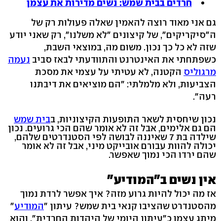
חרדים בבית שמש: נשים מדירות את עצמן
גם אני מאוד רוצה להאמין שאלה פעולות רק של
ה"סיקריקים", של קיצונים "לא משלנו", רק שאני יודע
שזה לא כל כך נכון. משום מה, במוצאי השבת,
כשפתחתי את האינטרנט והתוודעתי לבאז סביב
נעמה
מרגוליס
הקטנה, לא עטיתי על עצמי את מסכת
הצביעות, ולא מלמלתי: "הם מוציאים את דיבתנו
רעה".
נכון שיחסית לשאר התופעות הקיצוניות, ב
בית שמש
הם גם אלימים, אבל זה לא אומר שהם הכי גרועים. נכון
שילדה בת 7 שאיננה לבושה לפי הסטנדרטים שלהם,
יכולה להוות עבורם אובייקט מיני, אבל זה לא אומר
שהם ירדו הכי נמוך שאפשר.
אין נשים ב"המודיע"
אז מה יכול להיות גרוע מזה? איך אפשר לרדת נמוך
מהסטנדרט שהציבו קנאי בית שמש? עיתון "
המודיע
"
מיתג עצמו כ"עיתון היומי של היהדות החרדית", והוא