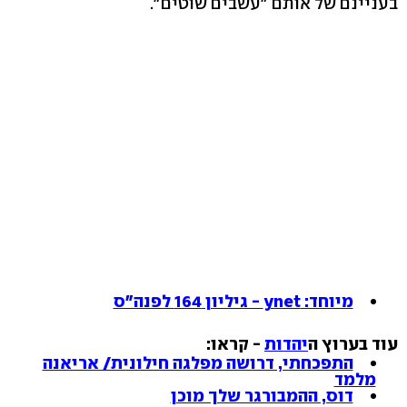
בעניינם של אותם "עשבים שוטים".
מיוחד: ynet - גיליון 164 לפנה"ס
עוד בערוץ ה
יהדות
- קראו:
התפכחתי, דרושה מפלגה חילונית/ אריאנה
מלמד
דוס, ההמבורגר שלך מוכן