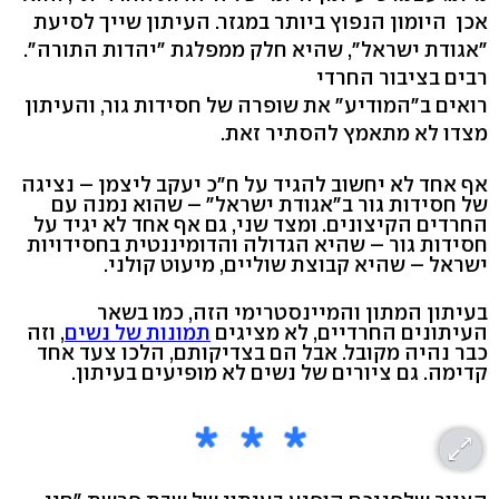
אכן היומון הנפוץ ביותר במגזר. העיתון שייך לסיעת
"אגודת ישראל", שהיא חלק ממפלגת "יהדות התורה".
רבים בציבור החרדי
רואים ב"המודיע" את שופרה של חסידות גור, והעיתון
מצדו לא מתאמץ להסתיר זאת.
אף אחד לא יחשוב להגיד על ח"כ יעקב ליצמן – נציגה
של חסידות גור ב"אגודת ישראל" – שהוא נמנה עם
החרדים הקיצונים. ומצד שני, גם אף אחד לא יגיד על
חסידות גור – שהיא הגדולה והדומיננטית בחסידויות
ישראל – שהיא קבוצת שוליים, מיעוט קולני.
בעיתון המתון והמיינסטרימי הזה, כמו בשאר
העיתונים החרדיים, לא מציגים
תמונות של נשים
, וזה
כבר נהיה מקובל. אבל הם בצדיקותם, הלכו צעד אחד
קדימה. גם ציורים של נשים לא מופיעים בעיתון.