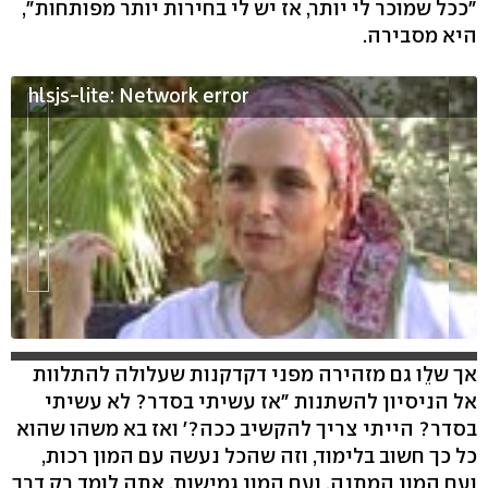
"ככל שמוכר לי יותר, אז יש לי בחירות יותר מפותחות",
היא מסבירה.
hlsjs-lite: Network error
אך שלֵו גם מזהירה מפני דקדקנות שעלולה להתלוות
אל הניסיון להשתנות "אז עשיתי בסדר? לא עשיתי
בסדר? הייתי צריך להקשיב ככה?' ואז בא משהו שהוא
כל כך חשוב בלימוד, וזה שהכל נעשה עם המון רכות,
ועם המון המתנה, ועם המון גמישות. אתה לומד רק דרך