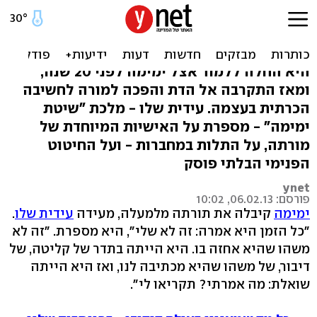
התדר של ימימה לא מפסיק
לשדר
היא החלה ללמוד אצל ימימה לפני 20 שנה,
ומאז התקרבה אל הדת והפכה למורה לחשיבה
הכרתית בעצמה. עידית שלו - מלכת "שיטת
ימימה" - מספרת על האישיות המיוחדת של
מורתה, על התלות במחברות - ועל החיטוט
הפנימי הבלתי פוסק
ynet
פורסם: 06.02.13, 10:02
ימימה
קיבלה את תורתה מלמעלה, מעידה
עידית שלו
.
"כל הזמן היא אמרה: זה לא שלי", היא מספרת. "זה לא
משהו שהיא אחזה בו. היא הייתה בתדר של קליטה, של
דיבור, של משהו שהיא מכתיבה לנו, ואז היא הייתה
שואלת: מה אמרתי? תקריאו לי".