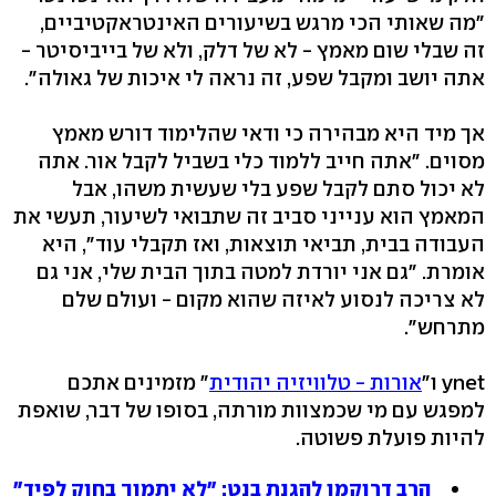
"מה שאותי הכי מרגש בשיעורים האינטראקטיביים,
זה שבלי שום מאמץ - לא של דלק, ולא של בייביסיטר -
אתה יושב ומקבל שפע, זה נראה לי איכות של גאולה".
אך מיד היא מבהירה כי ודאי שהלימוד דורש מאמץ
מסוים. "אתה חייב ללמוד כלי בשביל לקבל אור. אתה
לא יכול סתם לקבל שפע בלי שעשית משהו, אבל
המאמץ הוא ענייני סביב זה שתבואי לשיעור, תעשי את
העבודה בבית, תביאי תוצאות, ואז תקבלי עוד", היא
אומרת. "גם אני יורדת למטה בתוך הבית שלי, אני גם
לא צריכה לנסוע לאיזה שהוא מקום - ועולם שלם
מתרחש".
ynet ו"
אורות - טלוויזיה יהודית
" מזמינים אתכם
למפגש עם מי שכמצוות מורתה, בסופו של דבר, שואפת
להיות פועלת פשוטה.
הרב דרוקמן להגנת בנט: "לא יתמוך בחוק לפיד"