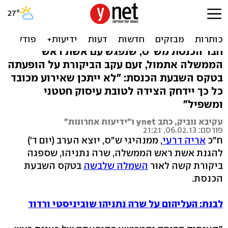
דרעי על שרה נתניהו: העיסוק
בהופעתה אינו ראוי
חבר הכנסת מש"ס, שנפגש עם אשת ראש
הממשלה אתמול, זעם עקב הביקורת על הופעתה
בטקס השבעת הכנסת: "לא ייתכן שאירוע מכובד
כל כך יידחק הצידה לטובת עיסוק חטטני
ומשפיל"
עקיבא נוביק, כתב ynet ו"ידיעות אחרונות"
פורסם: 06.02.13, 21:21
ח"כ
אריה דרעי
, ממנהיגי ש"ס, יוצא הערב (יום ד')
להגנת אשת ראש הממשלה, שרה נתניהו, שספגה
ביקורת קשה לאור
השמלה שלבשה
בטקס השבעת
הכנסת.
לבנת: העליהום על שרה נתניהו שוביניסטי ורדוד