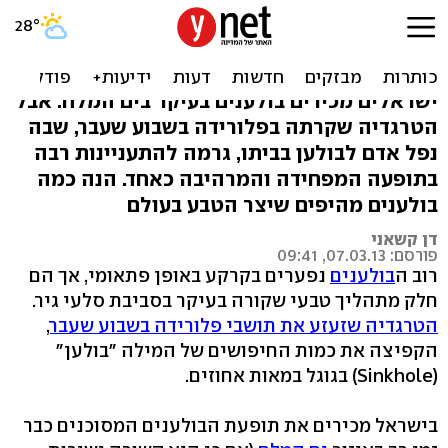
בולענים מסביב לעולם: ממש
חור המקום הזה
ישראלים מכירים בולענים בעיקר בים המלח. אבל
הטרגדיה שקרתה בפלורידה בשבוע שעבר, שבה
נפל אדם לבולען בביתו, גרמה להתעניינות רבה
בתופעה המפחידה והמרהיבה כאחד. הנה כמה
בולענים מהיפים שיצר הטבע בעולם
דן קשאני
פורסם: 07.03.13, 09:41
רוב ה
בולענים
נפערים בקרקע באופן פתאומי, אך הם
חלק מתהליך טבעי שקורה בעיקר בסביבת סלעי גיר.
הטרגדיה שזעזע את תושבי פלורידה בשבוע שעבר
,
הקפיצה את כמות החיפושים של המילה "בולען"
(Sinkhole) בגוגל במאות אחוזים.
בישראל מכירים את תופעת הבולענים המסוכנים כבר