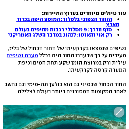
עוד טיולים מיוחדים בערוץ התיירות:
הזוהר הצפוני בלפלנד: המופע היפה בכדור
הארץ
סוף הדרך: 9 מסלולי רכבות מהיפים בעולם
רק אני והאוטו: לנהוג במדבר השלג האמריקני
נטיפים שנמצאו בקרקעיתו של החור הכחול של בליז,
מעידים על כך שבעברו החור היה בכלל
מערת נטיפים
עילית ורק במרוצת הזמן שקע תחת המים וכיפת
המערה קרסה לקרקעיתו.
החור הכחול שבסיני גם הוא בולען תת-מימי וגם נחשב
לאחד המקומות המסוכנים ביותר בעולם לצלילה.