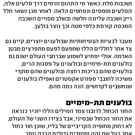
ושכבות מלח. כאשר מי התהום זורמים דרך סלעים אלה,
הסלעים מומסים ונסחפים הלאה. לאחר מכן נשאר חלל
ריק ושכבה עליונה חלשה ובשלב מסויים השכבה
המכסה קורסת כלפי מטה וכך נוצר בולען.
מעבר לבעיות הבטיחותיות שבולענים יוצרים, קיים גם
צד אחר לחללים הללו שמפעם לפעם מתפרצים מבטן
האדמה. אולי יפתיע לשמוע שברחבי העולם ישנם גם
בולענים תת-מימיים ובולענים על פסגות הרים,
בולענים שהם בריכות רחצה ובולענים שהם מוקדי
משיכה לחובבי ספורט אקסטרים ואפילו בולענים
שנחשבים לקדושים. הנה כמה מהם.
בולענים תת-מימיים
החור הכחול. לרובנו צמד המילים הללו יזכיר כנראה
את החור הכחול שבסיני, אבל בצידו השני של העולם,
לא רחוק מחופיה הקריביים של בליז, שוכן חור כחול
אחר בעל שם זהה ומימדים גדולים הרבה יותר.