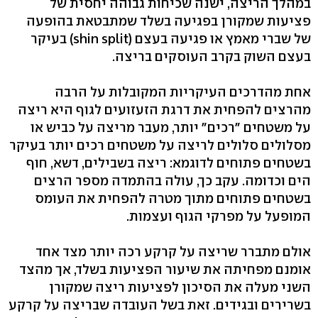
במהלך הריצה, ישנה שכיחות גבוהה יחסית של
פציעות שמקורן בפגיעה בשלד שמתבטאת בהופעה
של שברי מאמץ או פגיעה בעצם (shin split) בעיקר
בעצם השוק בקרב העוסקים בריצה.
אחת מהדרכים העיקריות המקובלות על הרבה
מהרצים להפחית את דרגת הזעזועים לגוף היא ריצה
על משטחים "רכים" יותר, מעבר מריצה על כביש או
מסלולים סלולים לריצה על משטחים רכים יותר בעיקר
בשטחים פתוחים לדוגמא: ריצה בשבילים, דשא, חוף
הים וכדומה. עקב כך, עולה בהתמדה מספר הרצים
בשטחים פתוחים מתוך מטרה להפחית את העומס
המופעל על מפרקי הגוף ועצמות.
אולם מתברר שריצה על קרקע רכה יותר מצד אחד
אומנם מפחיתה את שיעור הפציעות בשלד, אך מהצד
השני מעלה את הסיכון לפציעות ריצה שמקורן
בשרירים ובגידים. זאת בשל העובדה שבריצה על קרקע