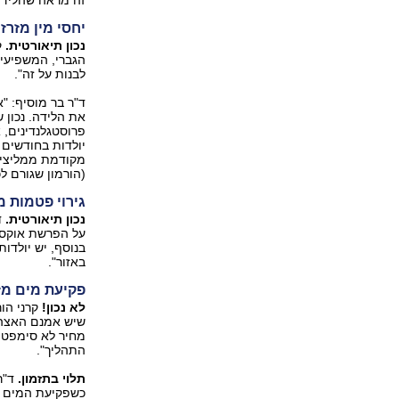
יחסי מין מזרז
נכון תיאורטית.
ק
הגברי, המשפיעים
לבנות על זה".
ד"ר בר מוסיף: "
את הלידה. נכון 
פרוסטגלנדינים, א
יולדות בחודשים 
מקודמת ממליצים 
(הורמון שגורם לכ
גירוי פטמות מ
נכון תיאורטית.
ד
על הפרשת אוקסיט
בנוסף, יש יולדו
באזור".
פקיעת מים מז
לא נכון!
קרני הו
שיש אמנם האצה 
מחיר לא סימפטי, 
התהליך".
תלוי בתזמון.
ד"ר 
כשפקיעת המים לא