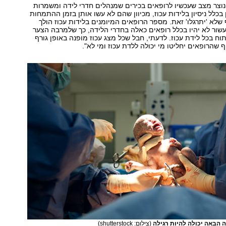
נוצר מצב שעכשיו לרופאים בכירים שמנהלים חדרי לידה ומשמרות
בכלל ניסיון בלידות עכוז, מכיוון שהם לא עשו אותן בזמן ההתמחות
 שלא 'יתרגלו' זאת. מספר הרופאים המיומנים בלידות עכוז הולך
שור לא יהיו בכלל רופאים כאלה בחדרי הלידה, כך שלמרבה הצער
וח בכל לידת עכוז. לדעתי, חבל שכל מצג עכוז מופנה באופן גורף
ף שהרופאים יחליטו מי יכולה ללדת עכוז ומי לא".
ה הבאה יכולה להיות רגילה
(צילום: shutterstock)