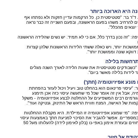
ה היא הארוכה ביותר
ד"ר בר: "סטטיסטית כן. כל הרקמות עדיין חזקות ולא נפתחו אף
ם להרחיב משהו בפעם הראשונה, ובפעם השנייה זה כבר נראה
יוצאים מהכלל".
יפה: "זה נכון בדרך כלל, אם כי לא תמיד. יש נשים שהלידה הראשונה
ושכות יותר, ויש כאלה ששתי הלידות הראשונות שלהן קצרות
דווקא שונה וממושכת יותר".
תרחשות בלילה
 "כשבודקים סטטיסטית את שעות הלידה לאורך השנה מגלים
ר לידות בלילה מאשר ביום".
 מונע אפיזיוטומיה (חתך)
: "עיסוי פרינאום הוא בהחלט טוב ויעיל ויכול לעזור בהפחתת
מיה, אבל אין זה אומר שכל מי שתעשה עיסוי כזה אכן תימנע
 גורמים רבים המשפיעים על ההחלטה לבצע אפיזיוטומיה - משקל
מות של האישה, המנח וזווית הראש של התינוק, גנטיקה ועוד".
יפה: "מי שמונע אפיזיוטומיה זו המיילדת. היא מקבלת ההחלטות
במספריים. אפשר להגביר את הסיכוי למניעת חתך באמצעות עיסוי
פרינאום ב-30 אחוזים ובעזרת אימון באפי-נו (בלון לאימון לידה) להעלותו מעל 50
קודת אל חזור