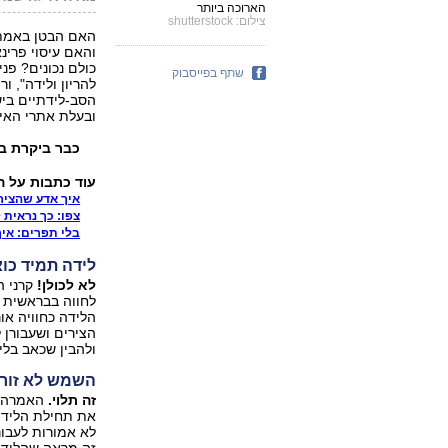
הארוכה ביותר
צילום: shutterstock
האם הבטן באמת 
והאם עיסוי פרינ
כולם נכונים? פני
שתף בפייסבוק
להריון ולידה", ו
הסב-לידתיים בי
ובעלת אתרי האינ
כבר ביקרת ב
עוד כתבות על ה
איך אדע שהצירים אמיתיים
צפו: כך נראית 
בלי תפרים: אי
לידה תמיד כו
לא לכולן!
קרני ה
לחווה בבראשית ג
הלידה כחוויה או
הצירים ושעבורן ל
ולהבין שכאב בלי
השמש לא זורח
זה תלוי.
את תחילת הלידה
זה מראה שהלידה