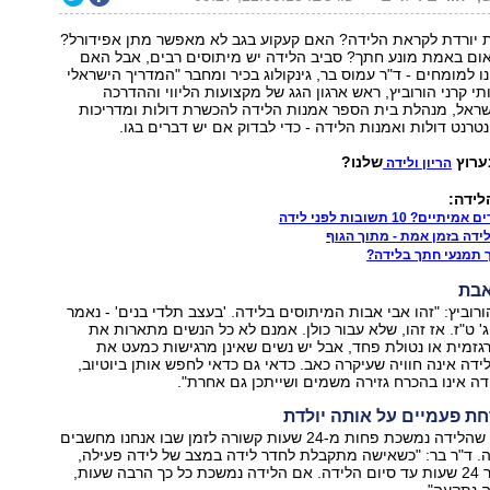
יורדת לקראת הלידה? האם קעקוע בגב לא מאפשר מתן אפידורל?
אום באמת מונע חתך? סביב הלידה יש מיתוסים רבים, אבל האם
נו למומחים - ד"ר עמוס בר, גינקולוג בכיר ומחבר "המדריך הישראלי
רותי קרני הורוביץ, ראש ארגון הגג של מקצועות הליווי וההדרכה
שראל, מנהלת בית הספר אמנות הלידה להכשרת דולות ומדריכות
טרנט דולות ואמנות הלידה - כדי לבדוק אם יש דברים בגו.
ערוץ
שלנו?
הריון ולידה
לידה:
? 10 תשובות לפני לידה
לידה בזמן אמת - מתוך הגוף
ך תמנעי חתך בלידה?
אבת
ורוביץ: "זהו אבי אבות המיתוסים בלידה. 'בעצב תלדי בנים' - נאמר
' ט"ז. אז זהו, שלא עבור כולן. אמנם לא כל הנשים מתארות את
רגזמית או נטולת פחד, אבל יש נשים שאינן מרגישות כמעט את
ידה אינה חוויה שעיקרה כאב. כדאי גם כדאי לחפש אותן ביוטיוב,
דה אינו בהכרח גזירה משמים ושייתכן גם אחרת".
ת פעמיים על אותה יולדת
האמרה שהלידה נמשכת פחות מ-24 שעות קשורה לזמן שבו אנחנו מחשבים
. ד"ר בר: "כשאישה מתקבלת לחדר לידה במצב של לידה פעילה,
לא אמורות לעבור 24 שעות עד סיום הלידה. אם הלידה נמשכת כל כך הרבה שעות,
 נתקעה".