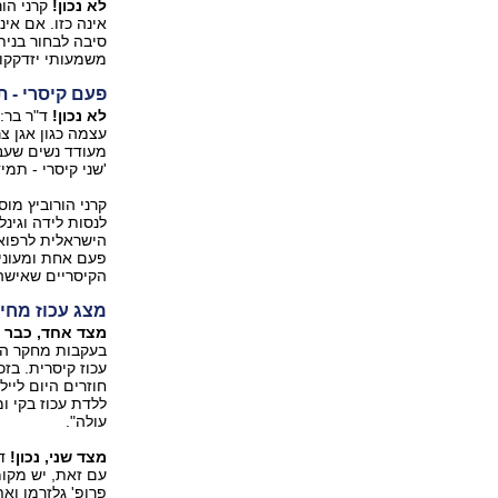
לא נכון!
קרני הור
אינה כזו. אם אינ
סיבה לבחור בנית
משמעותי יזדקקו
פעם קיסרי - ת
לא נכון!
ד"ר בר: 
עצמה כגון אגן צר
מעודד נשים שעבר
'שני קיסרי - תמי
הישראלית לרפואת
פעם אחת ומעוניי
הקיסריים שאישה 
מצג עכוז מחיי
מצד אחד, כבר 
בעקבות מחקר האנ
עכוז קיסרית. בז
חוזרים היום לייל
ללדת עכוז בקי ומ
עולה".
מצד שני, נכון!
ד"
עם זאת, יש מקומ
פרופ' גלזרמן וא