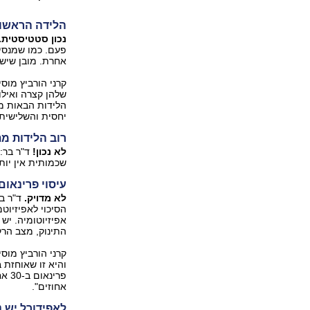
הלידה הראשונ
נכון סטטיסטית.
פעם. כמו שמנסי
אחרת. מובן שיש 
קרני הורביץ מוס
שלהן קצרה ואילו
הלידות הבאות ממ
יחסית והשלישית 
רוב הלידות מ
לא נכון!
ד"ר בר:
שכמותית אין יות
עיסוי פרינאום
לא מדויק.
ד"ר בר
הסיכוי לאפיזיוט
אפיזיוטומיה. יש
התינוק, מצב הרק
קרני הורביץ מוס
והיא זו שאוחזת 
אחוזים".
לאפידורל יש נ