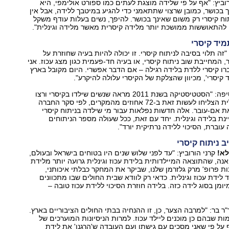
וביץ: "אף על פי שלידה מוצגת לעתים כמו ספורט אולימפי, היא
ך בכושר, כמובן שרצוי שתתאמני כדי להגיע במיטבך ללידה, אבל אין
וח קיסרי רק משום שאינך בכושר. להיפך, נשים בעלות עודף משקל
 להתאוששות ממושכת יותר מלידה קיסרית מאשר מלידה וגינלית".
מיד קיסרי
"זה תלוי בסיבה לניתוח קיסרי. זו יכולה להיות בעיה שחוזרת על
, המחייבת שוב ניתוח קיסרי, או בעיה חד-פעמית כגון מצג עכוז. אני
ו קיסרי ללדת בלידה רגילה – אם הדבר אפשרי. היום מקובל בארץ
ד קיסרי', מכיוון שהצלקת של הקיסרי עלולה להיקרע".
קרני הורוביץ מוסיפה: "הסטטיסטיקה בשנת 2011 מראה שנשים שילדו בקיסרי ורצו
לנסות לידה וגינלית הצליחו לעשות זאת ב-72 אחוזים מהמקרים, לפי סקר החברה
 אם-עובר. אלה חדשות נפלאות עבור מי שילדה בניתוח קיסרי
נת בלידה וגינלית. יחד עם זאת, ככל שעולה מספר הניתוחים
עוברת, הסיכוי ללידה נרתיקית יורד".
ב ניתוח קיסרי
לא!
קרני הורוביץ: "עד לפני שלוש שנים היו בטוחים בישראל ובעולם,
ה, שהתוצאה המיילדותית בלידת עכוז וגינלית גרועה יותר מלידת
כות פרופ' מרק גלזרמן שלנו, שביקר את המחקר כבלתי איכותני,
ד לידת עכוז וגינלית. כדאי רק לוודא שבית החולים שבו מתכוונים
יומן בסוג לידה כזה. בלידה חוזרת הסיכוי ללידת עכוז טובה –
ר בר: "למרבה הצער, כן, זו ההנחיה בבתי החולים הציבוריים בארץ.
ות שבהם כן מוכנים ליילד עכוז. למרות הניסיונות המוערכים של
ף על פי שאני מסכים עם גישתו ועם העובדה ש'הרגנו' את לידת