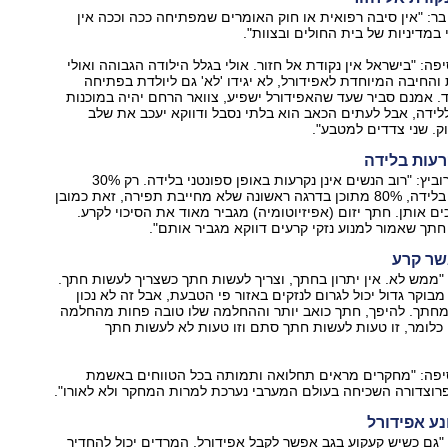
בר: "אין סיבה רפואית או חוק האומרים שמפתיחה ככה וככה אין
 במדיניות של בית החולים ובצוות".
יפה: "בישראל אין נקודת אל חזור. אולי בגלל הילודה הגבוהה ואולי
 והחיבה המיוחדת לאפידורל, לא יגידו 'לא' גם ליולדת בפתיחה
 אמנם סביר שעד שהאפידורל ישפיע, צוואר הרחם יהיה במוכנות
ללידה, אבל לעתים הכאב הוא בלתי נסבל ודווקא יעכב את שלב
ק. שני צדדים למטבע".
רעות בלידה
קרני הורוביץ: "רוב הנשים אינן נקרעות באופן ספונטני בלידה. רק 30%
מהנשים נקרעות בלידה, 80% מתוכן בדרגה ראשונה שלא מחייבת תפירה, זאת כמובן
ם אותן. חתך יזום (אפיזיוטומיה) מגביר מאוד את הסיכוי לקרע.
חתך שאמור למנוע נזקי קרעים דווקא מגביר אותם".
שר קרע
"ממש לא. אין יתרון בחתך, וצריך לעשות חתך כשצריך לעשות חתך.
מבוקר גדול יכול לגרום לנזקים באזור פי הטבעת, אבל זה לא נכון
 מחתך. להיפך, חתך כואב יותר וההחלמה שלו טובה פחות מהחלמה
 כלומר, זו טעות לעשות חתך סתם וזו טעות לא לעשות חתך
וסיפה: "מחקרים מראים תחלואה ותמותה בכל הטווחים באשמת
פרוצדורה השכיחה בעולם המערבי נערכת למרות המחקר ולא לאורו".
נע אפידורל
"גם כשיש קעקוע בגב אפשר לקבל אפידורל. המרדים יכול להחדיר