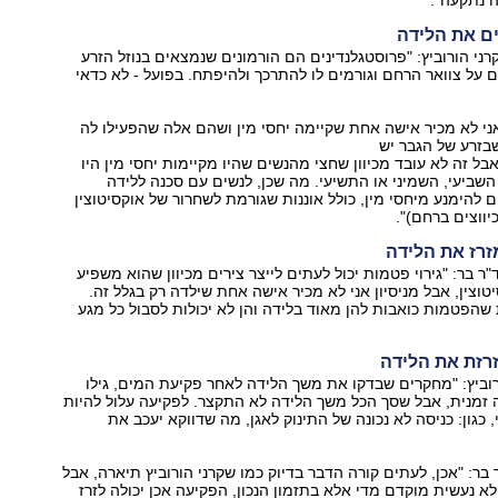
ים את הלידה
רני הורוביץ: "פרוסטגלנדינים הם הורמונים שנמצאים בנוזל הזרע
 על צוואר הרחם וגורמים לו להתרכך ולהיפתח. בפועל - לא כדאי
אני לא מכיר אישה אחת שקיימה יחסי מין ושהם אלה שהפעילו לה
שבזרע של הגבר יש
בל זה לא עובד מכיוון שחצי מהנשים שהיו מקיימות יחסי מין היו
השביעי, השמיני או התשיעי. מה שכן, לנשים עם סכנה ללידה
להימנע מיחסי מין, כולל אוננות שגורמת לשחרור של אוקסיטוצין
יווצים ברחם)".
זרז את הלידה
"ר בר: "גירוי פטמות יכול לעתים לייצר צירים מכיוון שהוא משפיע
וצין, אבל מניסיון אני לא מכיר אישה אחת שילדה רק בגלל זה.
ת שהפטמות כואבות להן מאוד בלידה והן לא יכולות לסבול כל מגע
רזת את הלידה
רוביץ: "מחקרים שבדקו את משך הלידה לאחר פקיעת המים, גילו
זמנית, אבל שסך הכל משך הלידה לא התקצר. לפקיעה עלול להיות
כגון: כניסה לא נכונה של התינוק לאגן, מה שדווקא יעכב את
בר: "אכן, לעתים קורה הדבר בדיוק כמו שקרני הורוביץ תיארה, אבל
 נעשית מוקדם מדי אלא בתזמון הנכון, הפקיעה אכן יכולה לזרז