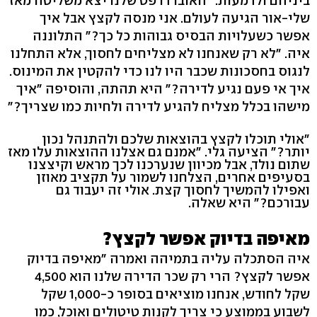
ביניהם ולדמעות. "האוברדרפט שלנו יצא משליטה מאז
שלי-אור הגיעה לעולם. אני מנסה לקצץ אבל איך
אפשר כשעלויות הבסיס גבוהות כל כך?" התלוננה
איה. "לא רק שאנחנו לא מצליחים לחסוך, אלא התחלנו
לנגוס בחסכונות שכבר היו לנו כדי להקטין את המינוס.
איך אי פעם נגיע לדירה?" היא תהתה, והוסיפה "איך
מישהו בכלל מצליח להגיע לדירה ולחיות כמו שצריך?"
"אולי תוכלו לקצץ בהוצאות שלכם ולהתנהל נכון
יותר?" הציעה גלי. "אמנם גם אצלנו ההוצאות עלו מאז
שתום נולד, אבל מכיוון שנערכנו לכך מראש וקיצצנו
בסעיפים אחרים, הצלחנו לשמור על תקציב מאוזן
ואפילו להמשיך לחסוך קצת. אולי זה יעבוד גם
עבורכם?" היא שאלה.
מאיפה בדיוק אפשר לקצץ?
איה הסתכלה עליה בתמיהה ואמרה "מאיפה בדיוק
אפשר לקצץ? הרי רק שכר הדירה שלנו הוא 4,500
שקל לחודש, אנחנו מוציאים בסופר כ-1,000 שקל
לשבוע בממוצע כי צריך לקנות טיטולים ואוכל, כמו