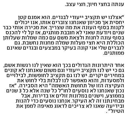
ענתה בחצי חיוך, חצי עצב.
"אצלנו יש תקציב ייעודי לבגדים. הוא אמנם קטן
יחסית אך מכיוון שאנחנו צוברים אותו, אנו יכולים
לקנות בסוף העונה את מה שצריך. את מכירה אותי כבר
שנים ויודעת שאני לא חובבת מותגים, אז קל לי להכנס
בסוף עונה לחנות ולצאת משם עם כמה שמלות שעלותן
הכוללת היא חצי מעלות שמלה מחנות נחשבת. גם
לגברים שלי אני קונה בעיקר במבצעים ובגדים שאינם
ממותגים.
אחד היתרונות הגדולים בכך הוא שאין לנו רגשות אשם,
גם כי יש לנו תקציב ייעודי וגם משום שאנחנו לא קונים
במחירים יקרים. יש לנו גם תקציב לחופשות, לבילויים
ולמסעדות, והוא מאפשר לנו לבלות בלי לחוש את
העקיצה הזו של תחושת האשמה" היא הסבירה. "אז
נכון שאנחנו לא נוסעים לחו"ל כל שנה אלא כל 3 שנים
בממוצע, וישנים במלונות זולים או בדירות, אבל
מבחינתנו זה לא העיקר. אנחנו נוסעים כדי להנות
ובידיעה שאנו לא צריכים לדאוג מאיפה לממן את
הטיול" .