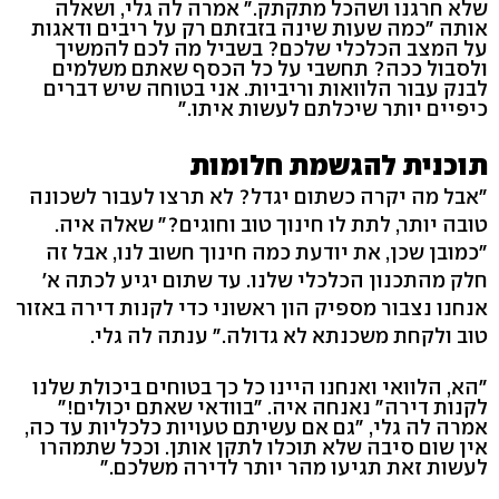
שלא חרגנו ושהכל מתקתק." אמרה לה גלי, ושאלה
אותה "כמה שעות שינה בזבזתם רק על ריבים ודאגות
על המצב הכלכלי שלכם? בשביל מה לכם להמשיך
ולסבול ככה? תחשבי על כל הכסף שאתם משלמים
לבנק עבור הלוואות וריביות. אני בטוחה שיש דברים
כיפיים יותר שיכלתם לעשות איתו."
תוכנית להגשמת חלומות
"אבל מה יקרה כשתום יגדל? לא תרצו לעבור לשכונה
טובה יותר, לתת לו חינוך טוב וחוגים?" שאלה איה.
"כמובן שכן, את יודעת כמה חינוך חשוב לנו, אבל זה
חלק מהתכנון הכלכלי שלנו. עד שתום יגיע לכתה א'
אנחנו נצבור מספיק הון ראשוני כדי לקנות דירה באזור
טוב ולקחת משכנתא לא גדולה." ענתה לה גלי.
"הא, הלוואי ואנחנו היינו כל כך בטוחים ביכולת שלנו
לקנות דירה" נאנחה איה. "בוודאי שאתם יכולים!"
אמרה לה גלי, "גם אם עשיתם טעויות כלכליות עד כה,
אין שום סיבה שלא תוכלו לתקן אותן. וככל שתמהרו
לעשות זאת תגיעו מהר יותר לדירה משלכם."