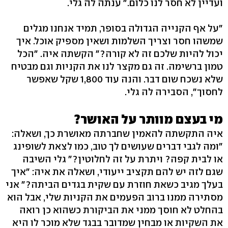
ועדיין לא חסר לנו כלום." ענתה לה גלי.
"על אף הקנייה הגדולה בסופר, תמיד אנחנו מגלים
שמשהו חסר וצריך השלמות ושאין מספיק אוכל. איך
יכול להיות שלכם זה לא קורה?" הקשתה איה. "הכל
טמון ברשימה. זה גם מקצר לנו את הקניות וגם מבטיח
שלא נשכח שום דבר. והנה עוד 1,800 שקל שאפשר
לחסוך", הסבירה לה גלי.
מי בעצם מוותר על האושר?
איה התקשתה להאמין שחברתה מאושרת כך, ושאלה:
"ומה לגבי דברים שעושים לך טוב, כמו לצאת לשופינג
או לבית קפה? ויתרת על זה לחלוטין?" גלי השיבה
שגם לזה יש להם תקציב ייעודי, ושאלה את איה: "איך
בעלך מגיב כשאת חוזרת עם שקית בגדים הביתה?" אני
מסתירה ממנו ברוב הפעמים את הקניות שלי, אבל הוא
בהחלט לא חוסך ממני את הביקורת כשהוא כן רואה
את השקיות או מבחין שמדובר בבגד שלא מוכר לו היא