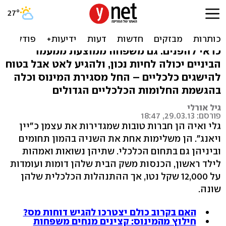
אפשר לסגור את החודש בלי
אוברדראפט? כן
כדאי להפנים: גם משפחה ממוצעת ממעמד
הביניים יכולה לחיות נכון, ולהגיע לאט אבל בטוח
להישגים כלכליים – החל מסגירת המינוס וכלה
בהגשמת החלומות הכלכליים הגדולים
גיל אורלי
פורסם: 29.03.13, 18:47
גלי ואיה הן חברות טובות שמגדירות את עצמן כ"יין
ויאנג". הן משלימות אחת את השניה בהמון תחומים
וביניהן גם בתחום הכלכלי. שתיהן נשואות ואמהות
לילד ראשון, הכנסות משק הבית שלהן דומות ועומדות
על 12,000 שקל נטו, אך ההתנהלות הכלכלית שלהן
שונה.
האם בקרוב כולם יצטרכו להגיש דוחות מס?
חילוץ מהמינוס: קצינים מנחים משפחות