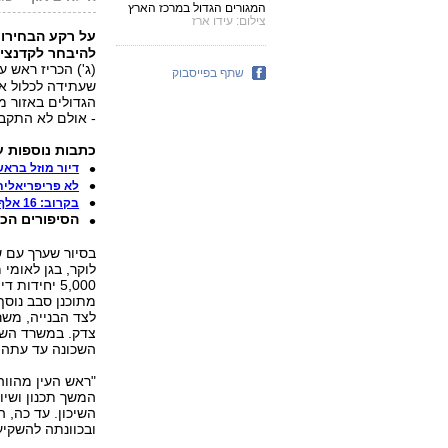
המגורים הגדול במרכז הארץ
צילום: עידו ארז
על רקע הבחירות
להיבחר לקדנציה
(ג') הכריז ראש ע
שתף בפייסבוק
שעתידה לכלול אל
הגדולים באזור מ
- אולם לא התקבל
כתבות נוספות 
דיור מוזל בראש העין:
לא פריפריאלית
בקרוב: 16 אלף דירות בראש העין ובכפר קאסם
הסיפורים הכי 
בסיור שערך עם ש
לוקר, בגן לאומי
לצד הבנייה, משר
צדק. במשרד השיכ
השכונה עד עתה.
"ראש העין מהווה
המשך תכנון ושיו
ובכוונתה להשקיע