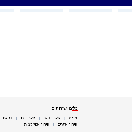
כלים ושירותים
מניות
שער הדולר
שער היורו
דרושים
|
|
|
|
פיתוח אתרים
פיתוח אפליקציות
|
|