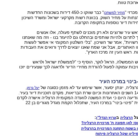
רוכת טווח.
מכרזי "
" כבר שווקו כ-450 דירות בשכונות החדשות
מחיר למשתכן
נחות על מחיר השוק. בכוונת רשות מקרקעי ישראל ומשרד השיכון
וראש עיר שרוצים ולא רק מוכנים לשתף פעולה, אלו אנשים
לתרום ולהיות שותפים ובהחלט גם להיעזר בנו - וזה מה שאנחנו
שויות", אמר שר השיכון. "בלי השלטון המקומי אי אפשר לעשות
 האתגרים, אבל אני שמח שאנו יוצאים לדרך ורואים את העבודות
 ראש העין זה מרכז הארץ".
 הממשלה, הראל לוקר, הוסיף כי "לממשלת ישראל ולראש
ות עמוקה לפעול להורדת מחירי הדיור ולדאגה לכך שצעירים יזכו
-בינוי במרכז העיר
רצליה, יונתן יסעור, אשר שימש עד לא מזמן כסגנה של
,
יעל גרמן
ראש העירייה ב-14 השנים האחרונות וכיום שרת הבריאות, מקדם תוכניות דיור בעיר.
ודיעה היום כי ועדת המשנה לוועדה המקומית הרצליה אישרה לקדם
הפקדה של תוכנית "פינוי-בינוי" במרכז העיר, שתכלול הקמת מגדל מגורים בן 22
על
ב
:
הרצליה
ערוץ הנדל"ן
ס: לאן תפונה ת' מרכזית הרצליה?