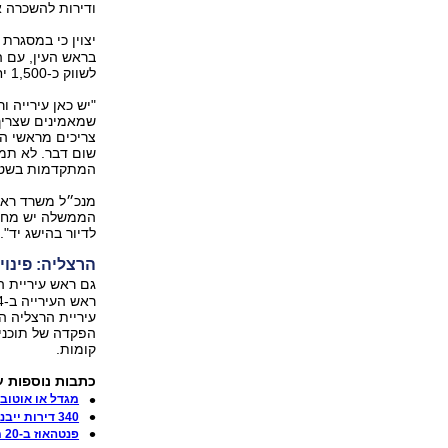
ודירות להשכרה א
יצוין כי במסגרת 
בראש העין, עם ה
לשווק כ-1,500 יחידות דיור נוספות בתקופה הקרובה.
"יש כאן עירייה 
שמאמינים שצריך 
צריכים מראשי הר
שום דבר. לא תמו
המתקדמות בשטח.
מנכ״ל משרד ראש
הממשלה יש מחויב
לדיור בהישג יד".
הרצליה: פינוי
גם ראש עיריית ה
עיריית הרצליה ה
קומות.
כתבות נוספות 
מגדל או אוטובו
340 דירות ייבנו בשטח התחנה המרכזית בהרצליה
פנטהאוז ב-20 מיליון שקל הרצליה פיתוח