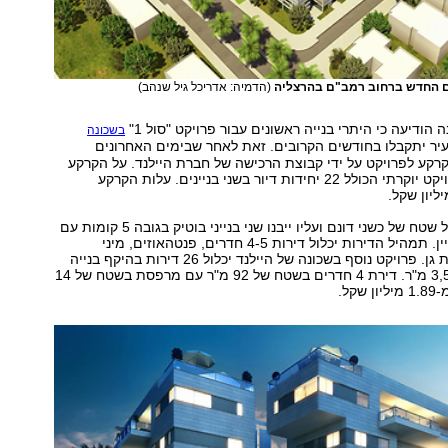
 החדש ברחוב רמב"ם בהרצליה
(הדמיה: אדריכל גיל שנהב)
ה הודיעה כי היתרי בנייה ראשונים עבור פרויקט "סול 1"
בשכונה
יר יתקבלו בחודשים הקרובים. זאת לאחר שבימים האחרונים
קע לפרויקט על ידי קבוצת הרכישה של חברת היילנד. על הקרקע
צפוי להיבנות פרויקט יוקרתי הכולל 22 יחידות דיור בשני בניינים. עלות הקרקע
הפרויקט ייבנה על שטח של כשני דונם ועליו ייבנו שני בנייני בוטיק בגובה 5 קומות עם
11 דירות בכל בניין. תמהיל הדירות יכלול דירות 4-5 חדרים, פנטהאוזים, מיני
פנטהאוזים ודירות גן. פרויקט נוסף בשכונה של היילנד יכלול 26 דירות בהיקף בנייה
מתוכנן של כ-3,500 מ"ר. דירת 4 חדרים בשטח של 92 מ"ר עם מרפסת בשטח של 14
.‏‏