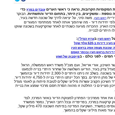
 המקומיות הקרובות, נראה כי ראשי הערים
כדי
עובדים במרץ
 נוספת - ומשקיעים, בין היתר, בתחום הדיור והתשתיות.
הבוקר
יריית
, משה סיני, על יציאה לדרך של שכונה חדשה בעיר,
ראש העין
פי יחידות דיור - מה שיהפוך אותה לאחד ממתחמי המגורים
רכז הארץ. ההכרזה מגיעה כשנתיים לאחר שהקרקעות בשכונה שווקו
ו היתרים לבנייה.
על
ב
:
ראש העין
ערוץ הנדל"ן
 דירות ב-620 אלף שקל
: שכונת מצפה אפק בראש העין
חמים - לפני כולם - ב
פייסבוק של ynet
ר השיכון, אורי אריאל, ועם מנכ"ל משרד ראש הממשלה, הראל
 מגדל צדק בעיר, הודיעו השלושה על שחרור היתרי בנייה לכמעט
5,000 יחידות דיור בשכונה. בשלב זה ניתנו היתרים ל-2,300 יחידות דיור ובהמשך
מתוכנן סבב נוסף של מתן היתרים. בסך הכל יינתנו היתרי בנייה ל-4,750 יחידות דיור.
ד השיכון הקציב עשרות מיליוני שקלים לטובת פיתוח גן לאומי מגדל
ון מציינים כי החלטה זו מהווה הסרת חסם מרכזי שמנע את בניית
 את אחד ממרכיבי הפתרון למצוקת הדיור באזור המרכז, לצד
וק קרקעות במרכז, בפריפריה ובכל רחבי הארץ", נמסר ממשרד
השיכון. עד כה, הוסיפו במשרד, השקיעה המדינה בפיתוח השכונה 470 מיליון שקל,
 עוד מאות מיליוני שקלים בהמשך.