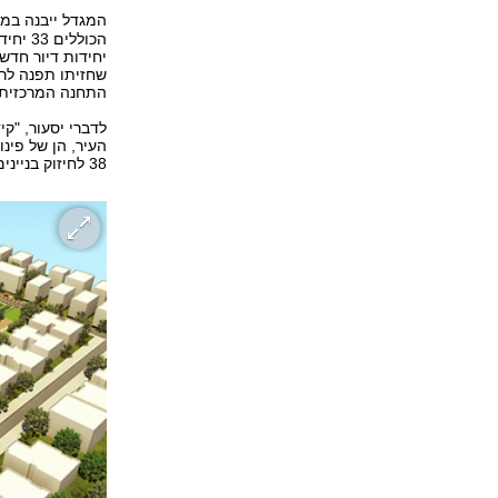
המגדל ייבנה במ
יחידות דיור חדשו
שחזיתו תפנה לרח
התחנה המרכזית.
לדברי יסעור, "ק
העיר, הן של פינ
38 לחיזוק בניינים והוספת קומות מגורים".