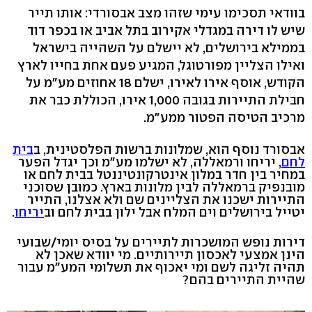
בוודאי תסכימו עימי שזהו מצב אבסורדי: אותו תייר
שיש לו דירה במגדלי אקירוב בתל אביב או בכפר דוד
בממילא בירושלים, לא יישלם על השהייה בישראל
ואילו הצליין מפורטוגל, המגיע פעם אחת בחייו לארץ
הקודש, אוסף אירו לאירו, ישלם 18 אחוזים מע"מ על
חבילת התיירות בגובה 1,000 אירו, הכוללת כבר את
מרכיב הטיסה הפטור ממע"מ.
אבסורד נוסף הוא, שמלונות ברשות הפלסטינית, ב
בית
לחם
, יריחו ורמאללה, לא ישלמו מע"מ וכך יגדל הפער
במחיר בין חדר במלון אינטרקונטיננטל בבית לחם או
מובנפיק ברמאללה לבין מלונות בארץ. כמובן שסוכני
התיירות ישכנו את הצליינים שם ולא אצלנו, התייר
יטייל בירושלים וים המלח אבל ילון בבית לחם וב
יריחו
.
דירות נופש המושכרות לתיירים על בסיס יומי/שבועי
הינן אמצעי לאכסון תיירותיים. מי יוודא שאכן לא
תהיה זליגה לשם ומי יאכוף את תשלומי המע"מ עבור
שהיית התיירים בהם?