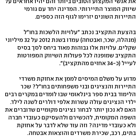
את אנשי המקצוע הטובים ביותר והם יהיו אחראים על
שיווק המוצר התיירותי. המדינה יחד עם גורמי
התיירות השונים יזרימו לגוף הזה כספים.
בהצעת התקציב נכתב "עלויות הלשכות בחו"ל
(מנהלה, שכר, ואבטחה) עמדו בשנת 2012 על 32 מיליוני
שקלים. עלויות אלו גבוהות מאוד ביחס לסך בסיס
התקציב שמופנה לכל פעולות השיווק המפורטות
לעייל (כ-34 אחזים מהתקציב)".
מדוע על משלם המיסים לממן את אחזקת משרדי
התיירות והנציגים ובני משפחותים בחו"ל? שכר
הלימוד בבית ספר בינלאומי שבו לומדים במקרים רבים
ילדי הנציגים עולה עשרות אלפי דולרים לשנה לילד.
האם לא נכון יותר לבחור נציגים מקומיים שדוברים את
השפה המקומית, להכשירם ולהעסיקם כעובדי חברה
ולא כעובדי מדינה? וזה עוד שלא לדבר על אחזקת
בתים, רכב, שכירת משרדים והוצאות אבטחה.