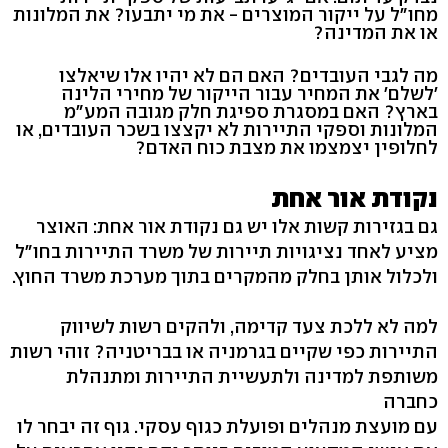
מחו"ל על ייקור המוצרים - את מי יתבעו? את המלונות
או את המדינה?
מה לגבי העובדים? האם הם לא יהיו אלו שיאלצו
'לשלם' את המחיר עבור הייקור של מחירי הלינה
בארץ? האם במסגרת ספיגת חלק מגובה המע"מ
המלונות וספקי התיירות לא יקצצו בשכר העובדים, או
לחלופין יצמצמו את מצבת כוח האדם?
נקודת אור אחת
גם בגזירות קשות אלו יש גם נקודת אור אחת: האוצר
מציע לאחד נציגויות תיירות של משרד התיירות בחו"ל
ולכלול אותן בחלק מהמקרים בתוך מערכת משרד החוץ.
למה לא ללכת צעד קדימה, ולהקים רשות לשיווק
התיירות כפי שקיים בגרמניה או בבריטניה? זוהי רשות
משותפת למדינה ולתעשיית התיירות ומתנהלת
כחברה
עם מועצת מנהלים ופועלת כגוף עסקי. גוף זה יבחר לו