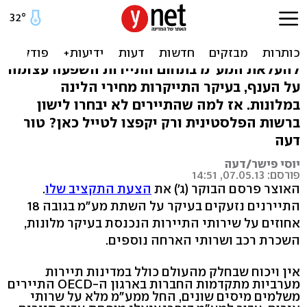
גזרות האוצר: התיירים יבחרו
ברשות הפלסטינית
להעלאת המע"מ בתחום התיירות השפעה עצומה
על הענף, בעיקר התייקרות מחירי הלינה
במלונות. אז למה שהתיירים לא יבחרו לישון
ברשות הפלסטינית ורק יקפצו לטייל כאן? טור
דעה
יוסי פישר/דעה
פורסם: 07.05.13, 14:51
האוצר פרסם הבוקר (ג') את
הצעת התקציב שלו
.
התיירנים נזעקים בעיקר על השתת מע"מ בגובה 18
אחוזים על שירותי התיירות הנכנסת בעיקר מלונות,
השכרת רכב ושרותי הארחה נוספים.
אין ויכוח שבחלק מהעולם כולל במדינות תיירות
מערביות מתקדמות החברות בארגון ה-OECD התיירים
משלמים מיסים שונים, החל ממע"מ מלא על שרותי