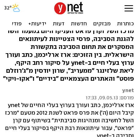
פרס לכתב ארז ארליכמן מ-
ynet על סיקור בע"ח
מרכז השל וקרן פראט העניקו היום במעמד השר
להגנת הסביבה, פרסי הצטיינות לעיתונאים
המסקרים את תחום הסביבה בתקשורת
הישראלית. בין הזוכים: ארז ארליכמן, כתב ועורך
ערוץ בעלי חיים ב-ynet על סיקור רחב היקף,
ליאת שלזינגר "ממעריב", שרון יודסין מ"ג'רוזלם
פוסט" והאתרים העצמאיים "בידיים" ו"אקו-ויקי"
ynet
פורסם: 09.05.13, 17:33
ארז ארליכמן, כתב ועורך בערוץ בעלי החיים של ynet
קיבל היום (ה') את פרס פראט לשנת 2012 מטעם "מרכז
השל לחשיבה ומנהיגות סביבתית" בשיתוף עם קרן
"פראט", עבור עיתונאות רבת היקף בסיקור בעלי חיים
וסביבה ב-ynet.