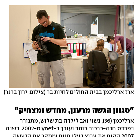
.
ארז ארליכמן בבית החולים לחיות בר
(צילום: ירון ברנר)
"סגנון הגשה מרענן, מחדש ומצחיק"
ארליכמן (36), נשוי ואב לילדה בת שלוש, מתגורר
בפרדס חנה-כרכור, כותב ועורך ב-ynet מ-2002. בשנת
2007 הקים את ערוץ בעלי חיים ומסקר את הנעשה