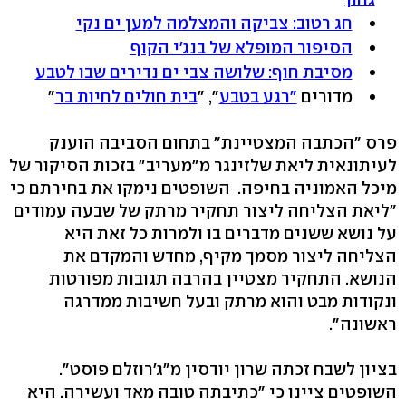
חג רטוב: צביקה והמצלמה למען ים נקי
הסיפור המופלא של בנג'י הקוף
מסיבת חוף: שלושה צבי ים נדירים שבו לטבע
מדורים
"רגע בטבע
", "
בית חולים לחיות בר
"
פרס "הכתבה המצטיינת" בתחום הסביבה הוענק
לעיתונאית ליאת שלזינגר מ"מעריב" בזכות הסיקור של
מיכל האמוניה בחיפה. השופטים נימקו את בחירתם כי
"ליאת הצליחה ליצור תחקיר מרתק של שבעה עמודים
על נושא ששנים מדברים בו ולמרות כל זאת היא
הצליחה ליצור מסמך מקיף, מחדש והמקדם את
הנושא. התחקיר מצטיין בהרבה תגובות מפורטות
ונקודות מבט והוא מרתק ובעל חשיבות ממדרגה
ראשונה".
בציון לשבח זכתה שרון יודסין מ"ג'רוזלם פוסט".
השופטים ציינו כי "כתיבתה טובה מאד ועשירה. היא