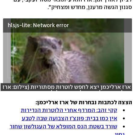
סגנון הגשה מרענן, מחדש ומצחיק".
hlsjs-lite: Network error
ארז ארליכמן יצא לחפש לוטרות מסתוריות (צילום: ארז
ארליכמן, צילום סטילס: דרור גלילי, עריכה: כרמית
שלומי)
הצצה לכתבות נבחרות של ארז ארליכמן:
קקי זהב: המרדף אחרי הלוטרות הנדירות
אין כמו בבית: פונצ'ו הצבועה שבה לטבע
שורד בשטח: הנס המופלא של העגולשון שחור
גחון