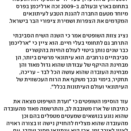
בתחום בארץ ובעולם. ב-2009 זכה ארליכמן בפרס
מיוחד מטעם החברה להגנת הטבע לעיתונאים
המקדמים את הצפרות ושמירת ציפורי הבר בישראל.
נציג צוות השופטים אמר כי השנה השיח הסביבתי
התרחב גם לתחומי בעלי חיים. הוא ציין כי "ארליכמן
כבר שנים נותן ביטוי לעולם החיות בהקשרים
סביבתיים נרחבים. הוא עיתונאי מרשים ביותר, הן
מבחינת ההיקף של עבודתו שהוא גדול מאוד והן
מבחינת העובדה שהוא עושה הכל לבד - עריכה,
תחקיר, בימוי ובכך משקף את הרוח העכשווית של
העיתונאי ועולם העיתונות בכלל".
עוד הוסיפו השופטים כי "ועדת השיפוט מצאה את
כתיבתו של ארז משובבת לב, והתרשמה מאוד מהעובדה
שהוא נוגע בנושאים שמעטים מטפלים בהם וכן
מהעובדה שהוא מצליח להחזיק נישה זו בצורה ראויה
לציון לאורך זמן. ארז הוא עיתונאי מסור ועקבי, עם