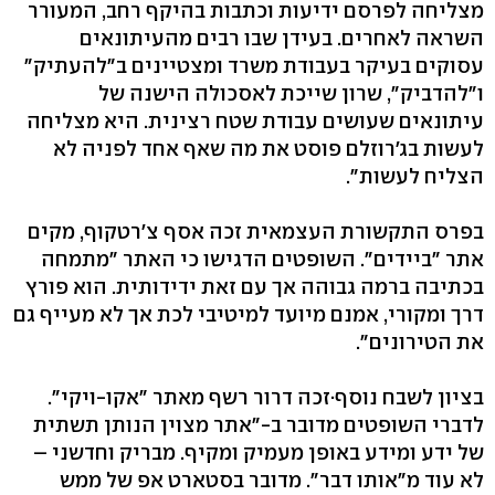
מצליחה לפרסם ידיעות וכתבות בהיקף רחב, המעורר
השראה לאחרים. בעידן שבו רבים מהעיתונאים
עסוקים בעיקר בעבודת משרד ומצטיינים ב"להעתיק"
ו"להדביק", שרון שייכת לאסכולה הישנה של
עיתונאים שעושים עבודת שטח רצינית. היא מצליחה
לעשות בג'רוזלם פוסט את מה שאף אחד לפניה לא
הצליח לעשות".
בפרס התקשורת העצמאית זכה אסף צ'רטקוף, מקים
אתר "ביידים". השופטים הדגישו כי האתר "מתמחה
בכתיבה ברמה גבוהה אך עם זאת ידידותית. הוא פורץ
דרך ומקורי, אמנם מיועד למיטיבי לכת אך לא מעייף גם
את הטירונים".
בציון לשבח נוסף·זכה דרור רשף מאתר "אקו-ויקי".
לדברי השופטים מדובר ב-"אתר מצוין הנותן תשתית
של ידע ומידע באופן מעמיק ומקיף. מבריק וחדשני –
לא עוד מ"אותו דבר". מדובר בסטארט אפ של ממש