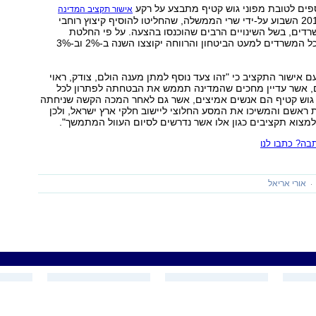
כספים לטובת מפוני גוש קטיף מתבצע על רקע
אישור תקציב המדינה
לשנים 2013 ו-2014 השבוע על-ידי שרי הממשלה, שהחליטו להוסיף קיצוץ רוחבי
דים, בשל השינויים הרבים שהוכנסו בהצעה. על פי החלטת
השרים, תקציבי כל המשרדים למעט הביטחון והרווחה יקוצצו השנה ב-2% וב-3%
ם אישור התקציב כי "זהו צעד נוסף למתן מענה הולם, צודק, ראוי
ם, אשר עדיין מחכים שהמדינה תממש את הבטחתה לפתרון לכל
 גוש קטיף הם אנשים אמיצים, אשר גם לאחר המכה הקשה שניחתה
 ראשם והמשיכו את המסע החלוצי ליישוב חלקי ארץ ישראל, ולכן
למצוא תקציבים כגון אלו אשר נדרשים לסיום העוול המתמשך".
ה? כתבו לנו
אורי אריאל