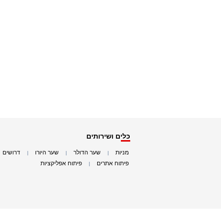
כלים ושירותים
מניות
שער הדולר
שער היורו
דרושים
|
|
|
|
פיתוח אתרים
פיתוח אפליקציות
|
|