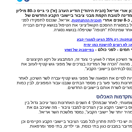
שר הבינוי והשיכון אורי אריאל (הבית היהודי) הודיע הערב (א') כי גייס כ-80 מיליון
דינה לטובת הקמת מבני ציבור ביישובי הקבע החדשים של
אחרי
.
אריאל, שנכנס לתפקידו לפני
תוכנית ההתנתקות
קיבל במסגרת ההסכם הקואליציוני את הטיפול בנושא קידום הבנייה
אחר שמינהלת "תנופה" שטיפלה בנושא נסגרה.
3 הגיעו למגורי קבע
ן: לא רוצים להישכח כמו ימית
 חמים - לפני כולם -
בפייסבוק של ynet
גורמים בלשכת שר השיכון אמרו ל-ynet כי צעד זה, המתבצע על רקע הקיצוצים
מהווה "הכרה של המדינה בצרכים של מפוני גוש קטיף לעזוב את
כנס לבתיהם ביישובי הקבע".
ת לסיים את הסאגה של מפוני גוש קטיף עברה לשר השיכון, לאחר
האחרונות נפער פער בין מספר הבתים שנבנו עבור המפונים, לבין כמות
מורים לשרת אותם ביישובים החדשים.
התקדמות האכלוס
"מדובר בצעד משמעותי, לאחר שבמהלך 4 השנים האחרונות נוצר עיכוב גדול בין
ביישובי הקבע ובין הצרכים למבני ציבור - מה שעיכב גם את
היר יותר של יישובי הקבע", נמסר מלשכת השר אריאל.
זה יש כדי לתת פתרון לכל מבני הציבור ביישובי הקבע הקיימים וכן
דובר במבנים כגון בתי כנסת, גני ילדים, בתי ספר ומרפאות.