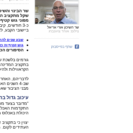
שקל מתקציב המ
מפוני גוש קטיף, כ-8 שנים 
כ-3 חודשים, 
שר השיכון אורי אריאל
ביישובי הקבע, ל
צילום: אוהד צויגנברג
שבע שנים להתנתקות: רק 5%
גוש קטיף זה כא
שתף בפייסבוק
הסיפורים הכי
בתקציב המדינה, 
הקראווילות ולהי
לדבריהם, האחריו
שב-4 השנים 
מבני הציבור שא
עיכוב גדול ב
התקדמות האכלוס 
היכולת באכלוס מ
יצוין כי בתקציב 
העתידים לקום. מ