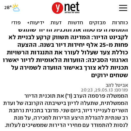
תוכנית הדיור: תכנון 80 אלף
דירות עד סוף 2014
הממשלה פרסמה את תוכנית הדיור שתוגש
לקבינט הדיור: המדינה תשווק קרקע לבניית לא
פחות מ-25 אלף יחידות דיור בשנה. ההצעה
כוללת צעד שעלול לעורר את התנגדות הרשויות
וארגוני הסביבה: הוועדות הלאומיות לדיור יאשרו
תכניות ללא צורך באישור הוועדה לשמירה על
שטחים ירוקים
אביטל להב
פורסם: 29.05.13, 20:23
הממשלה פרסמה הערב (ד') את תוכנית הדיור
הממשלתית, שתעלה לדיון בישיבתה הקרובה של ועדת
השרים לענייני דיור, ביום שני. מדובר בתכנית נרחבת
רב שנתית להגדלת היצע הדירות למכירה, על מנת
לנסות להתמודד עם מחירי הדירות שממשיכים לעלות.