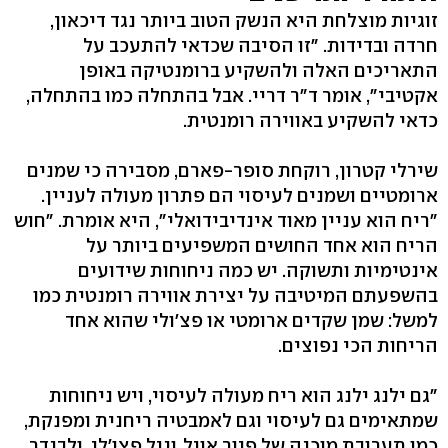
זוגיות מוצלחת היא הנשק הטוב ביותר נגד דיכאון,
חרדה ובדידות. "זו הסיבה שכדאי להתעכב על
התאריכים האלה ולהשקיע ברומנטיקה באופן
אקטיבי", אומר ד"ר דריי. אבל בהתחלה כמו בהתחלה,
כדאי להשקיע באווירה רומנטית.
שירלי קטרון, רוקחת סופר-פארם, מסבירה כי שמנים
ארומטיים ושמנים לעיסוי הם פתרון מעולה לעניין.
"ריח הוא עניין מאוד אינדיבידואלי", היא אומרת. "חוש
הריח הוא אחד החושים המשפיעים ביותר על
אינטימיות ותשוקה. יש כמה ניחוחות שידועים
בהשפעתם המיטיבה על יצירת אווירה רומנטית כמו
למשל: שמן שקדים ארומטי או פצ'ולי שהוא אחד
הריחות הכי נפוצים.
"גם ילנג ילנג הוא ריח מעולה לעיסוי, ויש ניחוחות
שמתאימים גם לעיסוי וגם לאמבטיה ריחנית ומפנקת,
כמו תערובת מוכנה של פיור אויל, וניל פצו'לי, ולבנדר