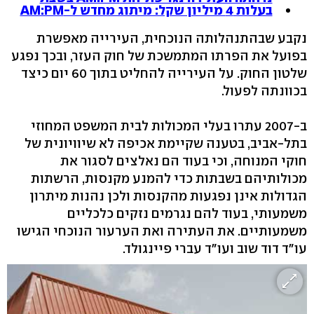
בעלות 4 מיליון שקל: מיתוג מחדש ל-AM:PM
נקבע שבהתנהלותה הנוכחית, העירייה מאפשרת
בפועל את הפרתו המתמשכת של חוק העזר, ובכך נפגע
שלטון החוק. על העירייה להחליט בתוך 60 יום כיצד
בכוונתה לפעול.
ב-2007 עתרו בעלי המכולות לבית המשפט המחוזי
בתל-אביב, בטענה שקיימת אכיפה לא שיוויונית של
חוקי המנוחה, וכי בעוד הם נאלצים לסגור את
מכולותיהם בשבתות כדי להמנע מקנסות, הרשתות
הגדולות אינן נפגעות מהקנסות ולכן נהנות מיתרון
משמעותי, בעוד להם נגרמים נזקים כלכליים
משמעותיים. את העתירה ואת הערעור הנוכחי הגישו
עו"ד דוד שוב ועו"ד עברי פיינגולד.