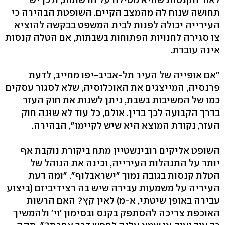
תחושה שנוח לה מהמצב הקיים. השופטת הבהירה כי
העירייה יכולה לפנות לבית המשפט בבקשה להוציא
צו סגירה לחנויות הפתוחות בשבתות, אם הטלה קנסות
אינה עובדת.
"אם אופייה של העיר תל-אביב-יפו מחייב, לדעת
פרנסיה, המייצגים את האוכלוסיה, שלא לסגור עסקים
כמו של המשיבות בשבת, ניתן לשנות את חוק העזר
בדרך הקבועה לכך בדין. אולם, כל עוד לא שוּנה חוק
העזר, נקודת המוצא היא שיש לקיימו", הבהירה.
השופט אליקים רובינשטיין מתח ביקורת נוקבת אף
יותר על התנהלות העירייה, וכינה את הנוהל של
הטלת קנסות בגובה נמוך "ישראבלוף". "ומה דעת
העיריה על משמעות עבירה שיש בה רצידיביזם (ביצוע
עבירה באופן שיטתי, א-מ) לאין קץ? האם הרשות
האוכפת צריכה להסתפק בקנס ובסימון 'וי' ולהמשיך