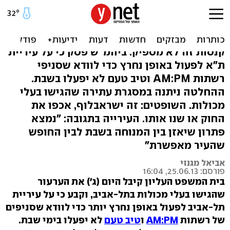
העליון: עיריית ת"א תפעל
לסגירת עסקים בשבת
קנסות זה לא מספיק: ביהמ"ש פסק כי על עיריית
ת"א לפעול באופן נחרץ כדי לוודא שסניפי
רשתות AM:PM וטיב טעם לא יפעלו בשבת.
ההחלטה ניתנה במסגרת עתירה שהגישו בעלי
מכולות. השופטים: זה ישראבלוף, אכפו את
החוק או שנו אותו. העירייה בתגובה: "נמצא
פתרון שיאזן בין המנוחה בשבת לבין החופש
שהעיר מאפשרת"
אביאל מגנזי
פורסם: 25.06.13, 16:04
בית המשפט העליון קיבל היום (ג') את הערעור
שהגישו בעלי מכולות בתל-אביב, וקבע כי על עיריית
תל-אביב לפעול באופן נחרץ יותר כדי לוודא
שסניפים
של רשתות
AM:PM
ו
טיב טעם
לא
יפעלו בימי שבת.