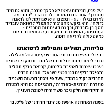
פסל
"על פניו, הניתוח עצמו לא כל כך מורכב, והוא גם היה
מתוכנן", אמר גורם המקורב לבית הרב. "ההרדמה
לאדם בגילו - 93 - ובמצבו היא שגורמת לנו לדאגה
גדולה". הוא ביקש מהציבור להתפלל לרפואת עובדיה
יוסף בן ג'ורג'יה, וכך גם העיתונות החרדית -
המודפסת, המשודרת והמקוונת, שהתאחדה היום
כמעט כולה לקריאה דומה.
סליחות, תהלים ותפילות לרפואתו
בהיכלי הישיבות ובבתי המדרש קיימו החל מהלילה
סדרי לימוד מיוחדים לזכותו של הרב, ובמוקדים שונים
נערכו עצרות לאמירת סליחות, קריאת פרקי תהלים
ותפילה "לקיים בנו חכמי ישראל". תחנת הרדיו
החרדית "קול ברמה", שעל פי זיכיון הרשות השנייה
מוגדרת "תורנית-ספרדית", התגייסה גם היא למטרה
זו והקדישה חלק ניכר משידוריה לטובת העניין.
בשנה האחרונה אושפז מנהיגה הרוחני של ש"ס, בן