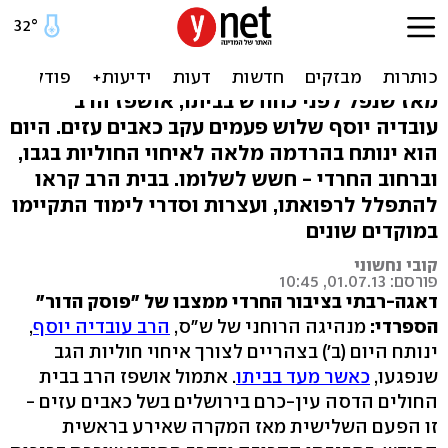
חרדים לשלומו: הרב עובדיה
ינותח בהרדמה מלאה
מאז שנפל לפני כחודש בביתו, אושפז הרב
עובדיה יוסף שלוש פעמים עקב כאבים עזים. היום
הוא ינותח בהרדמה מלאה לאיחוי החוליות בגבו,
וברחוב החרדי - חשש לשלומו. בבית הרב קראו
להתפלל לרפואתו, ועצרות וסדרי לימוד התקיימו
במוקדים שונים
קובי נחשוני
פורסם: 01.07.13, 10:45
דאגה-רבתי בציבור החרדי ממצבו של "פוסק הדור"
הספרדי:
מנהיגה הרוחני של ש"ס,
הרב עובדיה יוסף
,
ינותח היום (ב') בצהריים לצורך איחוי חוליות הגב
שנפגעו,
כאשר מעד בביתו
. אתמול אושפז הרב בבית
החולים הדסה עין-כרם בירושלים בשל כאבים עזים -
זו הפעם השלישית מאז המקרה שאירע בראשית