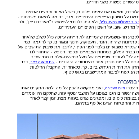
עשרים נפשות בשני חדרים.
וכדת, ומצאנו את עצמנו פליטים, כשכל הציוד וחפצינו ארוזים
שנו על חשבון הפיצויים העתידיים. אגב, בדומה למאות משפחות -
, ולא היה רלוונטי לשימוש ב"מעברת ניצן", ולכן
ציוד במכולות כמעט כליל
ל מחדש, שוב, על חשבון הפיצויים העתידיים.
ל לקבוע חד-משמעית שהמדינה לא הייתה ערוכה כלל לשלב שלאחר
תרונות שהייה, הזנה, תעסוקה, חינוך ומגורים. כך לדוגמה, כמי
שנקרא כשבועיים בלבד לפני הפינוי, לתכנן את שיבוץ התושבים של
ם בבתי המלון, במחנות הצבאיים ובכפרי הנופש - התחוור לנו
ה לב" לעובדה שפינויים של מעל לתשעת-אלפים מתיישבים
תחולל ביום חורבן אחר בהיסטוריה היהודית -
, דבר
צום תשעה באב
רון את דחיית הגירוש ביום. כך, כלאחר יד, התקבלו החלטות
ת הנוגעות לציבור המתיישבים בגוש קטיף.
י במעברה
ד עברו
, ואני מתקשה להבין על מה ולמה התקיים אותו
מיום העקירה
שה עשורים הגנו בגופנו על תושבי עוטף עזה, שחלקם היו עומדים
 בצומת כיסופים, ומפגינים נגדנו בעזות מצח. זמן קצר לאחר
יות וההפגזות הגיעו אל סף בתיהם.