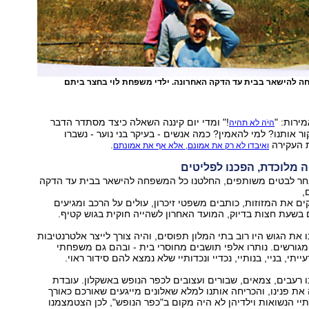
ה להישאר בבית עד הדקה האחרונה. ילדי משפחת לוי בחצר ביתם
ירות: "
!" ומדי יום קיננה השאלה כיצד מסתדר הדבר
היֹה לא תהיה
ר אותנו? למי להאמין? כמה אנשים - בעיקר בני נוער - נשברו
 העקירה
.
ואיבדו לא רק את אמונם, אלא אף את אמונתם
 מלוכדת, הפכנו לפליטים
חר לבטים משותפים, החלטנו כל המשפחה להישאר בבית עד הדקה
,
 את המזוזות, כותבים משפטי זיכרון, עולים על הרכב ומגיעים
בשעת חצות בדיוק, המועד האחרון לשהייה חוקית בגוש קטיף.
 את הגוש היו רוב בתי המלון תפוסים, והיה צורך לייצר אלטרנטיבות
גורשים. נותרו אלפי תושבים מחוסרי בית - ובהם גם משפחתי
יתי, בניי, בנותיי, נכדיי ונכדותיי שלא נמצא להם סידור ראוי.
ו רעבים, צמאים, שבורים ועצובים לכפר הנופש באשקלון. עובדת
את פנינו, והכריחה אותנו למלא שאלונים מייגעים שאורכם כאורך
תיי הנשואות וילדיהן לא היה מקום ב"כפר הנופש", לכן הצטמצמנו