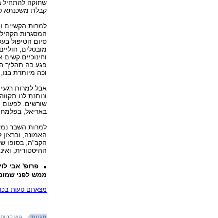
שחוקה להתחיל בה
קבלת משכנתא סב
למרות הקשיים ובנ
המסגרות הקהילתי
סיום הטיפול בע
מובטלים, חוליים
וחינוכיים קשים א
פגע בה תהליך הח
וכה מיותרת בנו,
אבל למרות רגעי 
ונותנת לנו תקווה
שורשים. לפעום מח
באריאל, בפלמחים
למרות השבר נמש
האמונה, וברצון 
הקב"ה, בסופו של
ההיסטורית, ואינ
פרופ' אבי לו
ממש לפני שמונה
מצאתם טעות בכתב
תגיות:
גוש קטיף