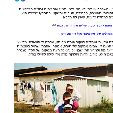
 והשבר אינו ניתן לאיחוי. בימי תמוז ואב צפים ועולים הזיכרונות
ולות, האווירה, הקהילה, הנופים והשקט. התחליף שיצרנו הוא
ים למחלה כרונית, שאין לה מרפא.
>>
היהודי - בפייסבוק של ערוץ היהדות. כנסו
חולים שלי אין איבר כזה/ רוחמה וייס
שרון כי עומדים לעקור אותנו מביתנו, עלתה בי השאלה: מדוע?
הגענו ליישובים ממקום של תורה, אמונה ואהבת ישראל בעוצמות
 על מה ולמה? התיישבנו ופעלנו כל העת ממקום של חסד: מגמ"ח
גמ"ח לטיפול ביולדות וחלוקת מרק מדי לילה לחיילי צה"ל.