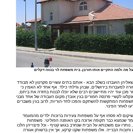
 על מה ולמה התקיים אותו חורבן. בית משפחת לוי בנווה דקלים
 שאליהן הועברנו בשלב הבא - אותם בתים עשויים מקרטון לא מבודד
חורה למעברות בירושלים, שבהן גדלתי כילד. אף אחד לא האמין כי
 מכן עוד יהיו מתיישבים רבים שלא יוכלו לבנות בחזרה את ביתם;
לעו לקשיי פרנסה חמורים בגין אובדן מקום העבודה של אחד מבני
משפחות המתקשות להשתקם והפכו לחד-הוריות, לרוב בגין משברים
 לאחר הפינוי.
שיקום לא פסחו אף על משפחות צעירות ברוכות ילדים מהמעמד
עמד שנמצא כבר תקופה ארוכה בקו האופנה הפוליטי. משפחות
 נותרו עם משכנתא על הבית שנחרב בגוש קטיף - וכל פיצוייהן הלכו
וחובות הבנייה. אלו משפחות שקנו קרקע, אך אין ברשותן אגורה