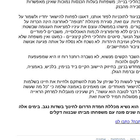
ליכי בנייה; משפחות בעלות הכנסות נמוכות שאינן מאפשרות
ירה מהבנק.
יגוד לתוכניות לפזר אותנו, דאגנו לפחות להישאר יחדיו ולשמור על
ות. עם זאת, סגירת מינהלת "תנופה" לאחרונה הינה הכרזה על
קורים. מישהו בממשלה עוצם את עיניו למציאות העגומה שבשטח:
 רבים ללא פרופורציה לכמות האוכלוסייה, משברים לימודיים
צל הנוער, סיוטים ותהליכי חילון קיצוניים - כמעט ואין משפחה שלא
ילון ועזיבת היהדות. לא נשכח ולא נסלח על אותה פגיעה אנושה
 ציבור המתיישבים.
השבר הקשים מנשוא, לא נשברה רוחנו! רוח זו היא שמפעפעת
 לקום ולהכות
דש בניצן, בחיזוק היישוב הקיים ביד בנימין, בלכיש, באמציה,
 וברמת הגולן.
יך לעשות כל שניתן על מנת להשתקם ולחיות את חיינו בשלמות
להישאר מאוחדים. אנו מאמינים באמונה שלמה כי "כל מה שעשה
 דבר לטובה הוא עושה", רק שעינינו מוגבלות למרחק הראייה
ן מסוגלות תמיד לראות זאת.
י הוא נשיא מכללת חמדת הדרום לחינוך בשדות נגב. בימים אלה
 שנים פונה עם משפחתו מביתו שבנווה דקלים
ה? כתבו לנו
ניצן
התנתקות
אמונה