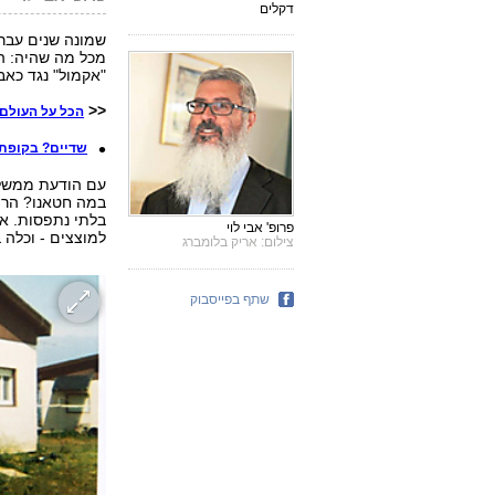
דקלים
שמונה שנים עברו,
מכל מה שהיה: הח
"אקמול" נגד כאב
<<
הכל על העולם 
שדיים? בקופת ה
עם הודעת ממשלת 
במה חטאנו? הרי 
בלתי נתפסות. אז
פרופ' אבי לוי
למוצצים - וכלה ב
צילום: אריק בלומברג
שתף בפייסבוק