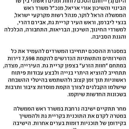
היום (ג') ייחתם הסכם לוחות זמנים ראשוני בין שר
הבינוי והשיכון אורי אריאל, מנכ"ל משרד ראש
הממשלה הראל לוקר, מנהל רשות מקרקעי ישראל,
בנצי ליברמן, וראש העיר קריית גת, אבירם דהרי,
למשרדי החינוך, השיכון, הבריאות, התחבורה, הכלכלה
והגנת הסביבה.
במסגרת ההסכם יתחייבו המשרדים להעמיד את כל
השירותים והתשתיות הנדרשים להקמת 7,598 דירות
במתחם "חוות הזרע" בצפון קריית גת. העירייה, מצדה,
תתחייב להוציא היתרי בנייה ולבצע עבודות פיתוח
ראשוניות תוך זמן קצוב ולהשתמש בהיטלי ההשבחה
שישלמו הקבלנים לצורך הקמת מוסדות ציבור ותרבות
בשכונות החדשות שיוקמו.
מחר תתקיים ישיבה נרחבת במשרד ראש הממשלה
במטרה לקדם את התוכנית בקריית גת ולהמשיך
בקידומן של תוכניות דומות בערים אחרות. הישיבה