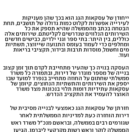
ייחודן של עסקאות הגג הוא בכך שהן מעניקות
לעירייה אפשרות לקלוט כמות גדולה של תושבים, תחת
הבטחה בכתב מהממשלה שהיא תספק את כל
השירותים הנלווים שנדרשים לקליטתם. שירותים אלה
כוללים, בין היתר: בתי ספר וגני ילדים, כבישים חדשים
ומחלפים כדי לעמוד בעומס התנועה שייווצר, תשתיות
מים וחשמל, מוסדות תרבות ובידור, תקציבי בריאות
ועוד.
העסקה בנויה כך שהעיר מתחייבת לקדם תוך זמן קצוב
בנייה של מספר מוגדר של דירות, ובתמורה כל משרד
ממשלתי שחתום על החוזה מתחייב בנפרד למועד שבו
יספק את השירותים והתשתיות הנחוצים. קיומן של
עסקאות עתידיות דומות תלוי בנכונות מצד משרד
האוצר להעמיד את התקציב הנדרש.
חזרתן של עסקאות הגג כאמצעי לבנייה מסיבית של
דירות הוחזרה כעת למדיניות הממשלתית לאחר
שגורמים רבים בממשלה, ובראשם מנכ"ל משרד ראש
הממשלה לוקר וראש רשות מקרקעי ליברמן, הגיעו