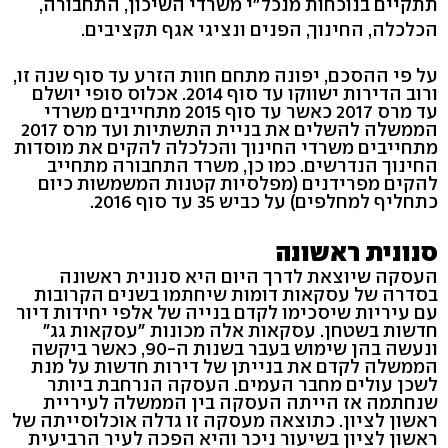
תתקיים בנוכחות מנכל״י משרדי השיכון, התחבורה,
הכלכלה, החינוך, הפנים ונציגי אגף תקציבים.
על פי ההסכם, יפונה מתחם חוות הזרע עד סוף שנה זו,
ורוב הדירות ישווקו עד סוף 2014. אכלוס סופי יושלם
עד מרס 2017 כאשר עד סוף 2015 מתחייבים משרדי
הממשלה להשלים את בניית התשתיות ועד מרס 2017
מתחייבים משרדי החינוך והכלכלה להקים את מוסדות
החינוך הנדרשים. כמו כן, משרד התחבורה מתחייב
להקים מפרידנים (מפלסיות קטנות המשמשות כיום
כתחליף למחלפים) על כביש 35 עד סוף 2016.
סנונית ראשונה
העסקה שיוצאת לדרך היום היא סנונית ראשונה
בסדרה של עסקאות דומות שיחתמו בשנים הקרובות
עם עיריות שיסכימו לקדם בנייה של אלפי יחידות דיור
חדשות בשטחן. עסקאות אלה מכונות "עסקאות גג"
ונעשה בהן שימוש בעבר בשנות ה-90, כאשר ביקשה
הממשלה לקדם את בנייתן של דירות חדשות על מנת
לשכן עולים מחבר העמים. העסקה הנרחבת ביותר
שנחתמה אז הייתה העסקה בין הממשלה לעיריית
ראשון לציון. כתוצאה מעסקה זו גדלה אוכלוסייתה של
ראשון לציון בשיעור ניכר והיא הפכה לעיר הרביעית