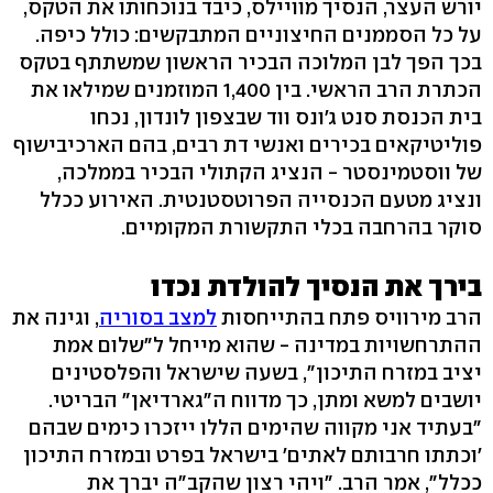
יורש העצר, הנסיך מוויילס, כיבד בנוכחותו את הטקס,
על כל הסממנים החיצוניים המתבקשים: כולל כיפה.
בכך הפך לבן המלוכה הבכיר הראשון שמשתתף בטקס
הכתרת הרב הראשי. בין 1,400 המוזמנים שמילאו את
בית הכנסת סנט ג'ונס ווד שבצפון לונדון, נכחו
פוליטיקאים בכירים ואנשי דת רבים, בהם הארכיבישוף
של ווסטמינסטר - הנציג הקתולי הבכיר בממלכה,
ונציג מטעם הכנסייה הפרוטסטנטית. האירוע ככלל
סוקר בהרחבה בכלי התקשורת המקומיים.
בירך את הנסיך להולדת נכדו
הרב מירוויס פתח בהתייחסות
למצב בסוריה
, וגינה את
ההתרחשויות במדינה - שהוא מייחל ל"שלום אמת
יציב במזרח התיכון", בשעה שישראל והפלסטינים
יושבים למשא ומתן, כך מדווח ה"גארדיאן" הבריטי.
"בעתיד אני מקווה שהימים הללו ייזכרו כימים שבהם
'וכתתו חרבותם לאתים' בישראל בפרט ובמזרח התיכון
ככלל", אמר הרב. "ויהי רצון שהקב"ה יברך את