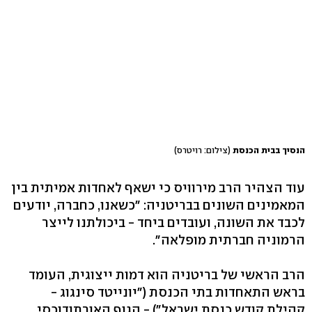
הנסיך בבית הכנסת
(צילום: רויטרס)
עוד הצהיר הרב מירוויס כי ישאף לאחדות אמיתית בין
המאמינים השונים בבריטניה: "כשאנו, כחברה, יודעים
לכבד את השונה, ועובדים ביחד - ביכולתנו לייצר
הרמוניה חברתית מופלאה".
הרב הראשי של בריטניה הוא דמות ייצוגית, העומד
בראש התאחדות בתי הכנסת ("יונייטד סינגוג -
קהילת קודש כנסת ישראל") - הגוף האורתודוכסי