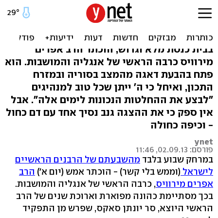
תחת כיפה אחת: הוד רבנותו
והוד רוממותו
בבית כנסת מלא וגדוש, הוכתר הרב אפרים
מירוויס כרבה הראשי של אנגליה והמושבות. הוא
פתח בהבעת דאגה מהמצב בסוריה ובמזרח
התכון, ואיחל כי ה' ייתן שכל טוב למנהיגים
"לבצע את ההחלטות הנכונות לימים אלה". אבל
אין ספק כי את ההצגה גנב נסיך אחד עם דם כחול
- וכיפה כחולה
ynet
פורסם: 02.09.13, 11:46
במרחק שבוע בלבד
מהשבעתם של הרבנים הראשיים
לישראל
(וממש בלי קשר) - הוכתר אמש (יום א')
הרב
אפרים מירוויס
, כרבה הראשי של אנגליה והמושבות.
בכך מסתיימת כהונה מפוארת וארוכת שנים של הרב
הראשי היוצא, סר יונתן סאקס, שפרש מן התפקיד