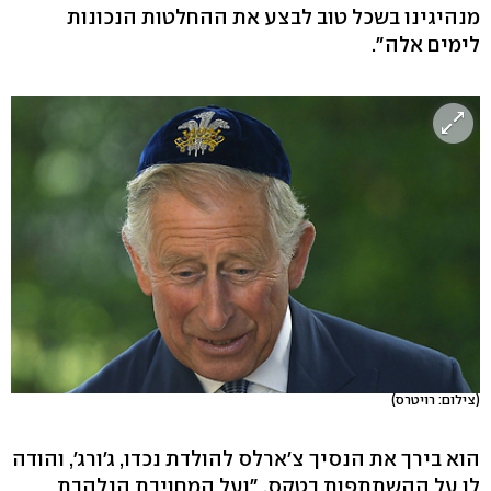
מנהיגינו בשכל טוב לבצע את ההחלטות הנכונות
לימים אלה".
(צילום: רויטרס)
הוא בירך את הנסיך צ'ארלס להולדת נכדו, ג'ורג', והודה
לו על ההשתתפות בטקס, "ועל המחויבת הנלהבת