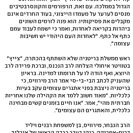
הגדול בממלכה. עם זאת, הרפורמים והקונסרבטיבים
מנסים לערער על מעמדו הייצוגי, בעוד החרדים אינם
מקבלים את פסיקותיו. הוא פנה לזרמים השונים
ביהדות בקריאה לאחדות, ואמר כי ישמח לעבוד עמם
כתף אל כתף. "לאחדות העם היהודי יש חשיבות
עצומה".
ראש ממשלת בריטניה שלא השתתף בהכתרה, "צייץ"
בטוויטר איחולי הצלחה לרב הנכנס, וברכת פרידה לרב
היוצא, ואף הודה לו על תרומתו למדינה. בראיון
שהעניק לכתב הבי-בי-סי אמר הרב מירוויס, כי
בריטניה ניצבת בפני אתגרים עצומים עקב בעיות
כלכליות. "מאוד חשוב ללמד את הקהילה שלנו אחריות
חברתית מהי", אמר. "אנו חיים בזמנים קשים מבחינה
כלכלית, והאתגרים הם עצומים".
הרב הנבחר, מירוויס, בן למשפחת רבנים ויליד
דרום-אפריקה, כיהן בעבר כרבה הראשי של אירלנד