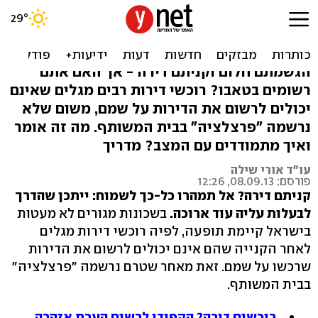
געגועים לטאבו: כשצריך
לרשום בית משותף
הגשמתם חלום וקניתם דירה - אך האם אתם
רשומים בטאבו? רוכשי דירות רבים מגלים שאינם
יכולים לרשום את הדירות על שמם, משום שלא
נרשמה "פרצלציה" בבית המשותף. מה זה אומר
ואיך מתמודדים עם המצב? מדריך
עו"ד אורי שילה
פורסם: 08.09.13, 12:26
קניתם דירה? אל תמהרו כל-כך לשמוח: ייתכן שהדרך
לבעלות עליה עוד ארוכה.
בשכונות מגורים לא מעטות
בישראל קיימת תופעה, לפיה רוכשי דירות מגלים
לאחר הקנייה שהם אינם יכולים לרשום את הדירות
שרכשו על שמם. זאת מאחר שטרם נרשמה "פרצלציה"
בבית המשותף.
רוכשים דירה? הקפידו לרשום הערת אזהרה