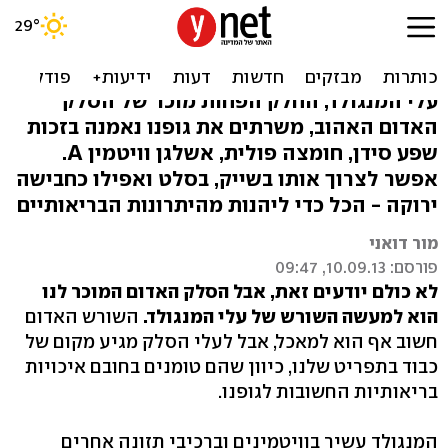
הירוק שיעזור לכם להצליח
בדיאטה: עלי מנגולד
עלי המנגולד, החלק הפחות מוכר של הסלק
האדום האהוב, משרתים את גופנו נאמנה בזכות
שפע סידן, חומצה פולית, אשלגן וויטמין A.
אפשר לצרוך אותו בשייק, בסלט ואפילו כחבישה
ירוקה - הכל כדי ליהנות מהיתרונות הבריאותיים
מור דואני
פורסם: 10.09.13, 09:47
לא כולם יודעים זאת, אבל הסלק האדום המוכר לנו
הוא למעשה השורש של עלי המנגולד.
השורש האדום
חשוב אף הוא למאכל, אבל לעלי הסלק מגיע מקום של
כבוד בתפריט שלנו, כיוון שהם טומנים בחובם איכויות
בריאותיות החשובות לגופנו.
המנגולד עשיר בוויטמינים וברכיבי תזונה אחרים