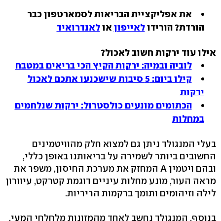
את אפליקציית הבריאות לסמארטפון כבר
הורדת? הורידו
לאייפון
או
לאנדרואיד
אילו עוד ירקות חשוב לאכול?
לוביה ובמיה: ירקות הקיץ הכי בריאים במטבח
קילו ביום: 5 סיבות שישכנעו אתכם לאכול
ירקות
הכתומים מונעים כולסטרול: ירקות שנלחמים
במחלות
בעלי המנגולד ניתן גם למצוא חלק מהוויטמינים
החשובים ביותר לשמירה על בריאותנו באופן כללי,
ובהם ויטמין A המחזק את מערכת החיסון, משפר את
מראה העור, מונע מחלות עיניים דוגמת קטרקט, עיוורון
לילה וזיהומים ותומך ברקמות הריריות.
בנוסף, המנגולד נחשב לאחד מהמזונות מלחלחי המעי,