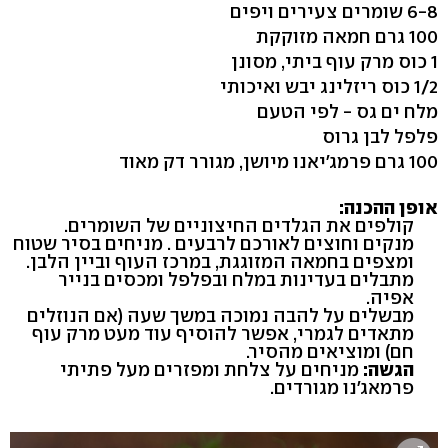
6-8 שומרים צעירים ויפים
100 גרם חמאה מזוקקת
1 כוס מרק עוף ביתי, מסונן
1/2 כוס ריזלינג יבש ואיכותי
מלח ים גס - לפי הטעם
פלפל לבן גרוס
100 גרם פרמג'יאנו מיושן, מגורר דק מאוד
אופן ההכנה:
קולפים את הגלדים החיצוניים של השומרים.
מנקים וחוצים לאורכם לרבעים . מניחים בסיר שטוח
ומצפים בחמאה המזוגגת, במרכז העוף וביין הלבן.
מתבלים בעדינות במלח ובפלפל ומכסים בנייר
אפיה.
מבשלים על להבה נמוכה במשך שעה (אם הנוזלים
מתאדים לגמרי, אפשר להוסיף עוד מעט מרק עוף
חם) ומוציאים מהסיר.
הגשה:
מניחים על צלחת ומפזרים מעל פתיתי
פרמאג'נו מגורדים.