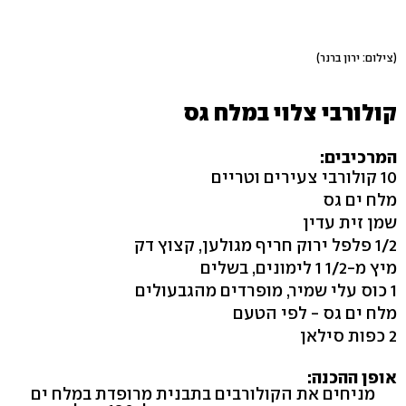
(צילום: ירון ברנר)
קולורבי צלוי במלח גס
המרכיבים:
10 קולורבי צעירים וטריים
מלח ים גס
שמן זית עדין
1/2 פלפל ירוק חריף מגולען, קצוץ דק
מיץ מ-1/2 1 לימונים, בשלים
1 כוס עלי שמיר, מופרדים מהגבעולים
מלח ים גס - לפי הטעם
2 כפות סילאן
אופן ההכנה:
מניחים את הקולורבים בתבנית מרופדת במלח ים