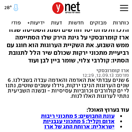
התחדשות: מתכוני ירקות של
ארז
הלכו חלפו תריסר חודשים ושנת השמיטה שגזר
ארז קומרובסקי על גינת הירק שלו הסתיימה
ממש השבוע. את השקיית הערוגות הוא חוגג עם
רביעיית מתכוני ירקות שכולם שיר הלל לתנובת
הסתיו: קולרבי צלוי, שומר ביין לבן ועוד
ארז קומרובסקי
פורסם: 12.09.13, 12:29
6 שנים עבדתי את האדמה והאדמה עבדה בשבילנו. 6
שנים הערוגות הניבו ירקות, גידלו עשבים שוטים, נתנו
לי ים קולורבים וכרוביות עסיסיות - ובשנה השביעית
נתתי לערוגות האלו לנוח.
עוד בערוץ האוכל:
עונת החבושים: 5 מתכוני ריבות
אדום וקליל: 5 מתכוני עגבניות
ישראלית: ארוחת החג של ארז