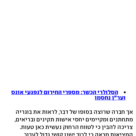
הסלולרי הכשר: מספרי החירום לנפגעי אונס
וער"ן נחסמו
אך חברה שרוצה בסופו של דבר, לראות את בוגריה
מתחתנים ומקיימים יחסי אישות תקינים ובריאים,
צריכה להבין כי לטווח הרחוק נעשית כאן טעות.
המציאות מראה כי לרוב ישנו קושי גדול לעבור