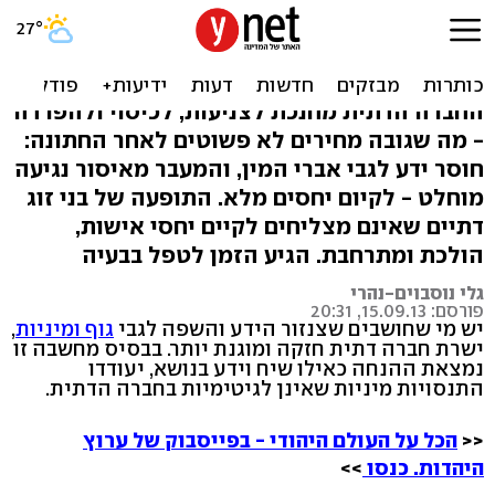
בין קדושה לזונה: חינוך
להדחקת המיניות
החברה הדתית מחנכת לצניעות, לכיסוי ולהפרדה
- מה שגובה מחירים לא פשוטים לאחר החתונה:
חוסר ידע לגבי אברי המין, והמעבר מאיסור נגיעה
מוחלט - לקיום יחסים מלא. התופעה של בני זוג
דתיים שאינם מצליחים לקיים יחסי אישות,
הולכת ומתרחבת. הגיע הזמן לטפל בבעיה
גלי נוסבוים-נהרי
פורסם: 15.09.13, 20:31
יש מי שחושבים שצנזור הידע והשפה לגבי
גוף ומיניות
,
ישרת חברה דתית חזקה ומוגנת יותר. בבסיס מחשבה זו
נמצאת ההנחה כאילו שיח וידע בנושא, יעודדו
התנסויות מיניות שאינן לגיטימיות בחברה הדתית.
<<
הכל על העולם היהודי - בפייסבוק של ערוץ
היהדות. כנסו
>>