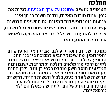
ההלכה
הציפייה מנשים
שחונכו על ערך הצניעות
לגלות את
גופן, אינה מובנת מאליה, ורבות חשות כי הן אינן
צנועות בזמן הפעילות המינית. גם החשיפה הרגשית
קשה עבור בני הזוג. רגשות ישנים שהודחקו כל השנים,
צריכים להתעורר בשביל ליצור את התשוקה ולאפשר
את תחילת המגע המיני.
כמו כן, ישנו גם חוסר ידע לגבי אברי המין ואופן קיום
יחסי המין, מה שיכול להביא למבוכה בין בני הזוג.
התופעה של בני זוג דתיים נשואים שאינם מצליחים
לקיים יחסי מין מלאים הולכת ומתרחבת. ישנם זוגות
המביעים חוסר חשק מוחלט כלפי בן זוגם, ולכן חווים
מעט מאוד חוויות מיניות אינטימיות. זוגות מתארים
תחושות של פחד, כעס, בלבול ורגשות דחייה. הקשיים
בקיום יחסי המין גורמים לרוב לבני הזוג לערעור
הביטחון בזוגיות שלהם, ולתחושה כאילו הם "לא
נורמאליים".