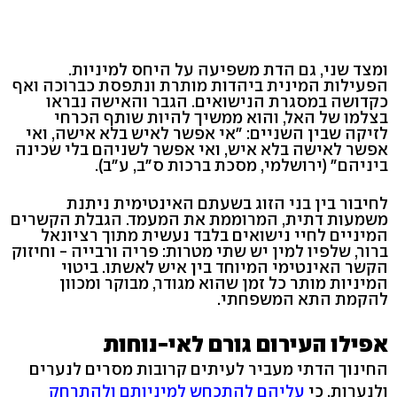
ומצד שני, גם הדת משפיעה על היחס למיניות.
הפעילות המינית ביהדות מותרת ונתפסת כברוכה ואף
כקדושה במסגרת הנישואים. הגבר והאישה נבראו
בצלמו של האל, והוא ממשיך להיות שותף הכרחי
לזיקה שבין השניים: "אי אפשר לאיש בלא אישה, ואי
אפשר לאישה בלא איש, ואי אפשר לשניהם בלי שכינה
ביניהם" (ירושלמי, מסכת ברכות ס"ב, ע"ב).
לחיבור בין בני הזוג בשעתם האינטימית ניתנת
משמעות דתית, המרוממת את המעמד. הגבלת הקשרים
המיניים לחיי נישואים בלבד נעשית מתוך רציונאל
ברור, שלפיו למין יש שתי מטרות: פריה ורבייה - וחיזוק
הקשר האינטימי המיוחד בין איש לאשתו. ביטוי
המיניות מותר כל זמן שהוא מגודר, מבוקר ומכוון
להקמת התא המשפחתי.
אפילו העירום גורם לאי-נוחות
החינוך הדתי מעביר לעיתים קרובות מסרים לנערים
ולנערות, כי
עליהם להתכחש למיניותם ולהתרחק