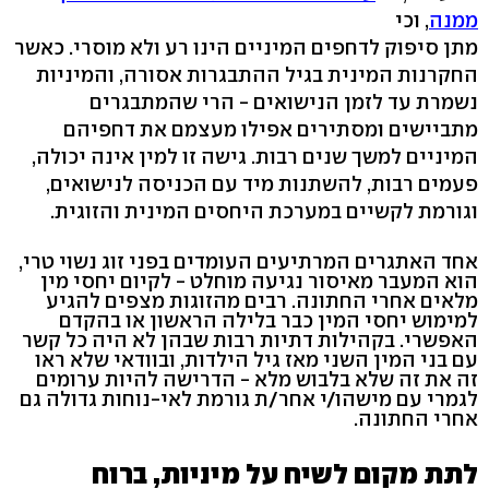
ממנה
, וכי
מתן סיפוק לדחפים המיניים הינו רע ולא מוסרי. כאשר
החקרנות המינית בגיל ההתבגרות אסורה, והמיניות
נשמרת עד לזמן הנישואים - הרי שהמתבגרים
מתביישים ומסתירים אפילו מעצמם את דחפיהם
המיניים למשך שנים רבות. גישה זו למין אינה יכולה,
פעמים רבות, להשתנות מיד עם הכניסה לנישואים,
וגורמת לקשיים במערכת היחסים המינית והזוגית.
אחד האתגרים המרתיעים העומדים בפני זוג נשוי טרי,
הוא המעבר מאיסור נגיעה מוחלט - לקיום יחסי מין
מלאים אחרי החתונה. רבים מהזוגות מצפים להגיע
למימוש יחסי המין כבר בלילה הראשון או בהקדם
האפשרי. בקהילות דתיות רבות שבהן לא היה כל קשר
עם בני המין השני מאז גיל הילדות, ובוודאי שלא ראו
זה את זה שלא בלבוש מלא - הדרישה להיות ערומים
לגמרי עם מישהו/י אחר/ת גורמת לאי-נוחות גדולה גם
אחרי החתונה.
לתת מקום לשיח על מיניות, ברוח