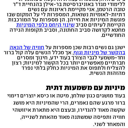
ללימודי מגדר באוניברסיטת בר-אילן בהנחיית ד"ר
טובה הרטמן, אני מקיימת ראיונות עם נשים
דתיות-לאומיות נשואות, המספרות לי על המקום שבו
פוגשת המיניות את חייהן. הן מספרות על המורכבות
הקיימת לעיתים סביב
שינוי היחס כלפי המיניות
מחטא לקדושה סביב החתונה, וסביב תקופות הנידה
החודשיים.
ישנן גם נשים רבות שכן מספרות על
חוויה של הנאה
בהקשר של מיניות וגוף
, אך מכלל הנשים עלה קול ברור
וחד-משמעי לגבי הצורך בעוד ידע, חינוך ומסרים
חברתיים מאפשרים יותר בכל הקשור למיניות; רצון
להצליח ולתפוס את המיניות כחלק בלתי נפרד
מהזהות הנשית.
מיניות עם משמעות דתית
בעוד מושגים כגון שולחן, מיטה או כיסא יוצרים דימוי
ברור מרגע שהם נאמרים, הרי שהמיניות היא מושג
שקשה מאוד להגדירו, ובעצם היא מתארת איזושהי
חוויה ותפיסה שמשתנה מאוד מהאחת לשנייה,
והמאחד לשני.