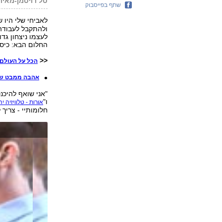
טל רויטמן-מאיר
שתף בפייסבוק
לאביחי שלי היו ש
לעצמו ניצחון גד
החלום הבא: כיס
<<
הכל על העולם 
אהבה ממבט של
ו"
אורות - טלוויזיה יה
חלומותיי - צריך