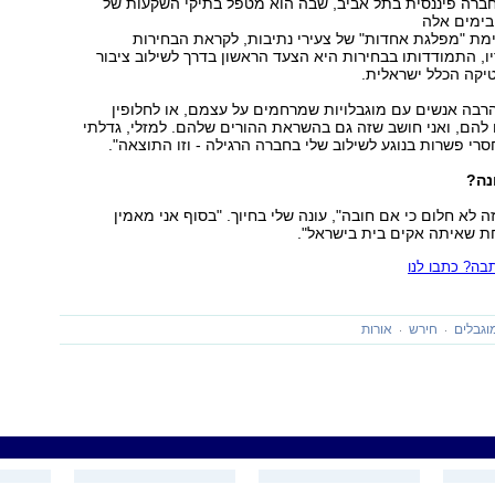
חברה פיננסית בתל אביב, שבה הוא מטפל בתיקי השקעות של
בימים אלה
מת "מפלגת אחדות" של צעירי נתיבות, לקראת הבחירות
ו, התמודדותו בבחירות היא הצעד הראשון בדרך לשילוב ציבור
יקה הכלל ישראלית.
הרבה אנשים עם מוגבלויות שמרחמים על עצמם, או לחלופין
להם, ואני חושב שזה גם בהשראת ההורים שלהם. למזלי, גדלתי
סרי פשרות בנוגע לשילוב שלי בחברה הרגילה - וזו התוצאה".
נה?
ה לא חלום כי אם חובה", עונה שלי בחיוך. "בסוף אני מאמין
 שאיתה אקים בית בישראל".
ה? כתבו לנו
וגבלים
חירש
אורות