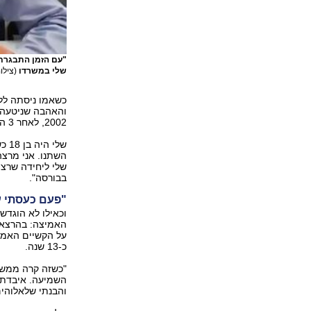
"עם הזמן התבגרתי
שלי במשרדו
(צילו
כשאמו ניסתה לל
והאהבה שניטעה ב
2002, לאחר 3 התמודדויות קודמות בתחרות, שהסתיימו בהדחה.
שלי
השתנו. אני מרצה
שלי ליחידה שרצי
בבורסה".
"פעם כעסתי ע
וכאילו לא הוגדש
האמיצה: בהרצאות
על הקשיים האמונ
כ-13 שנה.
"כשזה קרה ממש 
השמיעה. איבדתי 
והבנתי שלאלוהים