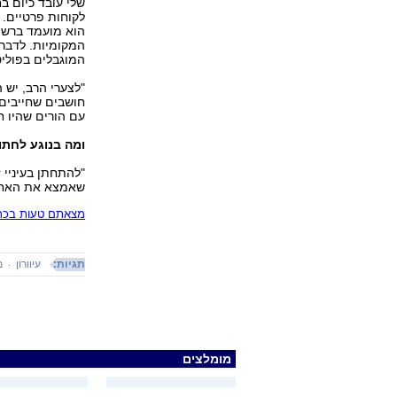
שלי עובד כיום ב
לקוחות פרטיים. 
הוא מועמד ברשי
המקומיות. לדברי
המוגבלים בפוליט
"לצערי הרב, יש 
חושבים שחייבים 
עם הורים שהיו ח
ומה בנוגע לחתו
"להתחתן בעיניי ז
שאמצא את האחת
מצאתם טעות בכתב
תגיות:
עיוורון
מ
מומלצים