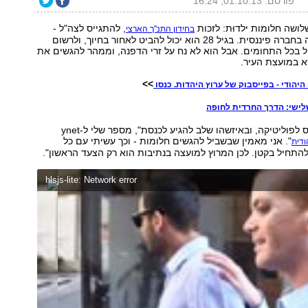
פורסם: 01.10.13, 16:24
לושה חלומות ילדוּת: לזכות
, להתגייס לצה"ל -
בחידון התנ"ך הארצי
ולהתקבל לעבודה בחברה פיננסית. בגיל 28 הוא יכול להביט לאחור בחיוך, ולרשום
ול בכל התחומים. אבל הוא לא נח על זרי הדפנה, וממהר להגשים את
א במועצת העיר.
>>
היהודי - בפייסבוק של ערוץ היהדות. כנסו
ישי: הדרך החרדית לחופה
"אני שואף להיכנס לפוליטיקה, ובאיזשהו שלב להגיע לכנסת", מספר שלי ל-ynet
". אני מאמין שבשביל להגשים חלומות - וכך עשיתי עם כל
ודית
 להתחיל בקטן. לכן המרוץ למועצה בנתיבות הוא רק הצעד הראשון".
hlsjs-lite: Network error