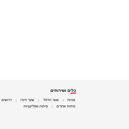
כלים ושירותים
מניות
שער הדולר
שער היורו
דרושים
|
|
|
|
פיתוח אתרים
פיתוח אפליקציות
|
|