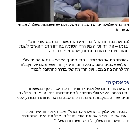
 והבנתי שלאלוהים יש חשבונות משלו, ולנו יש חשבונות משלנו". אביחי
ם: אורות)
מד את בנה החרש לדבר, היא השתמשה רבות בסיפורי התנ"ך,
ו אז – הולידה זכייה מעוררת השראה בחידון התנ"ך הארצי לשנת
 היה בן 18 כשהוכתר בתואר המכובד – חתן התנ"ך הארצי - "ומאז החיים שלי
 שלוש פעמים בשבוע בכל רחבי הארץ, וזה השפיע גם על הקבלה
תי להיות בה בצבא, ועל הרזומה שלי בדרך להתקבל לעבוד
ל אלוקים"
ה סאת צרותיהם של אביחי והוריו – הכה אסון נוסף במשפחה
יו ברחבי הארץ שלי מספר על התמודדותו בחיי היומיום, אבל גם
יים שחווה בעקבות תאונת דרכים שבה נהרגה אחותו הבכורה, לפני
כעסתי על אלוקים. שאלתי עד מתי? איבדתי את הראייה ואת
את אחותי. אני רואה את הוריי סובלים. אבל עם הזמן התבגרתי
 יש חשבונות משלו, ולנו יש חשבונות משלנו".