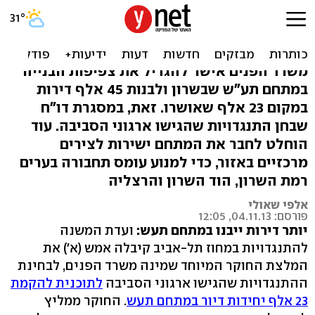
מתחם תעש: אושרו עוד 20
אלף יחידות דיור
משרד הפנים אישר להגדיל את צפיפות הבנייה
במתחם תע"ש שבשרון ולבנות 45 אלף דירות
במקום 23 אלף שאושרו. זאת, במסגרת דו"ח
שבחן התנגדויות שהגישו ארגוני הסביבה. עוד
הוחלט לחבר את המתחם ישירות לצירים
מרכזיים באזור, כדי למנוע עומס תחבורה בערים
רמת השרון, הוד השרון והרצליה
אלפי שאולי
פורסם: 04.11.13, 12:05
יותר דירות ייבנו במתחם תעש:
ועדת המשנה
להתנגדויות במחוז תל-אביב קיבלה אמש (א') את
המלצת החוקר המיוחד שמינה משרד הפנים, לבחינת
ההתנגדויות שהגישו ארגוני הסביבה
לתוכנית להקמת
23 אלף יחידות דיור במתחם תעש
. החוקר ממליץ