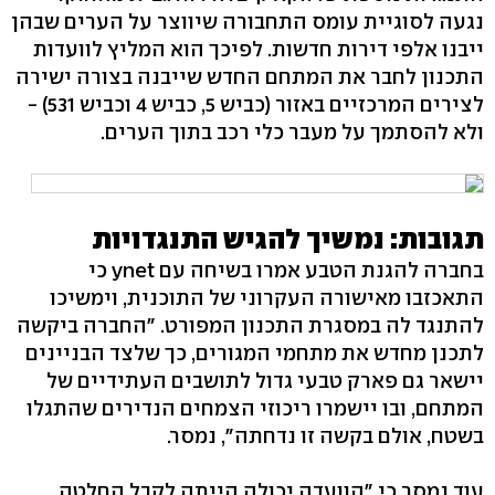
נגעה לסוגיית עומס התחבורה שיווצר על הערים שבהן
ייבנו אלפי דירות חדשות. לפיכך הוא המליץ לוועדות
התכנון לחבר את המתחם החדש שייבנה בצורה ישירה
לצירים המרכזיים באזור (כביש 5, כביש 4 וכביש 531) -
ולא להסתמך על מעבר כלי רכב בתוך הערים.
תגובות: נמשיך להגיש התנגדויות
בחברה להגנת הטבע אמרו בשיחה עם ynet כי
התאכזבו מאישורה העקרוני של התוכנית, וימשיכו
להתנגד לה במסגרת התכנון המפורט. "החברה ביקשה
לתכנן מחדש את מתחמי המגורים, כך שלצד הבניינים
יישאר גם פארק טבעי גדול לתושבים העתידיים של
המתחם, ובו יישמרו ריכוזי הצמחים הנדירים שהתגלו
בשטח, אולם בקשה זו נדחתה", נמסר.
עוד נמסר כי "הוועדה יכולה הייתה לקבל החלטה