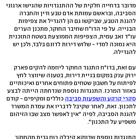
מדובר בדחייה חלקית של ההתנגדויות שהגישו ארגוני
הסביבה, ובראשם עמותת אדם טבע ודין והחברה
להגנת הטבע, שביקשו גם הן להגדיל את צפיפות
הבנייה. על פי הדו"ח שחיבר החוקר, מתכנן הערים
עו"ד זאב עמית, הצפיפות הממוצעת בשטח התוכנית
היא נמוכה למדי - שלוש דירות לדונם בלבד, ולכן יש
להגדילה.
עם זאת, בדו"ח התנגד החוקר ליוזמה להקים פארק
ירוק ענק במקום בניית דירות, בטענה שיווצר לחץ
לפיתוח על חשבון שטחים פתוחים אחרים ואיכותיים
באזור המרכז. התנגדות נוספת שנדחתה הייתה לבצע
סקרי קרקע והשפעות סביבה
כוללים ומקיפים - קודם
לתכנון. זאת, לאחר שקיבל לדבריו את עמדת המשרד
להגנת הסביבה, לפיה "אין לאפשר מצב שבו הזיהום
משפיע על התכנון".
התנגדות נוספת שדווקא קיבלה רוח גבית מהחוקר