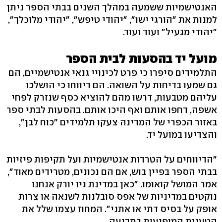
האנטישמיות ששמעה במהלך השנים בבתי הספר ניתן
למנות את "הורגי ישו", "יהודי טיפש", "יהודי מלוכלך",
"יהודי מגעיל" ועוד ועוד.
מועל יד בהסעות לבית הספר
התלמידים סיפרו כי פרט לכינויי גנאי אנטישמיים, הם
גם שמעו בדיחות על השואה. הם דיווחו כי הושלכו
עליהם מטבעות, דרשו מהם להוציא כסף שנזרק לפחי
אשפה, דחפו אותם ואף היכו אותם. בהסעות לבתי ספר
באזור הכפרי של המדינה צעקו תלמידים "כוח לבן",
והצדיעו במועל יד.
"הדיווחים על הטרדות אנטישמיות ועל תקיפות פיזיות
בבתי הספר בפיין בוש, אם הם נכונים, מטרידים מאוד",
אמר המושל קואומו. "כאן במדינת ניו יורק אנחנו
נוקטים במדיניות של אפס סובלנות לשנאה או צרות
אופק על בסיס דתי או אתני". המחוז עצמו שלל את
הטענות המופיעות בתביעה.