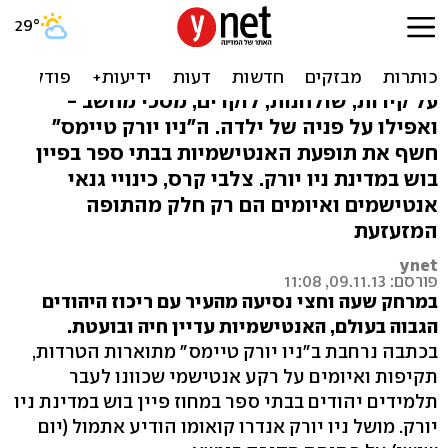
צלבי קרס, בכל מקום.
אנטישמיות בניו יורק
על קירות, שולחנות, לוקרים, מסכי מחשב -
ואפילו על פניה של ילדה. ה"ניו יורק טיימס"
חשף את תופעת האנטישמיות בבתי ספר בפיין
בוש במדינת ניו יורק. צלבי קרס, כינויי גנאי
אנטישמים ואיומים הם רק חלק מהתופה
המזעזעת
ynet
פורסם: 09.11.13, 11:08
במרחק שעה וחצי נסיעה מהעיר עם ריכוז היהודים
הגבוה בעולם, האנטישמיות עדיין חיה ובועטת.
בכתבה נרחבת ב"ניו יורק טיימס" מתוארות הטרדות,
תקיפות ואיומים על רקע אנטישמי שכוונו לעבר
תלמידים יהודים בבתי ספר במחוז פיין בוש במדינת ניו
יורק. מושל ניו יורק אנדרו קואומו הודיע אתמול (יום