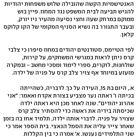
האנטישמיות הקשה שהובילה שלוש משפחות יהודיות
להגיש תביעה לבית המשפט נגד המחוז. פיין בוש
ממוקם במרחק שעה וחצי נסיעה מהעיר ניו יורק,
ובעבר התגורר בה נשיא הסניף המקומי של הקו קלוקס
קלאן.
לפי הטיימס, סטודנטים יהודים במחוז סיפרו כי צלבי
קרס ניתן לראות במגרשי המשחקים, על קירות,
שולחנות, לוקרים, ספרי לימוד ומסכי מחשב - ובמקרה
מזעזע במיוחד אף צויר צלב קרס על פניה של ילדה.
א., היום בת 15, העידה על כך. לדבריה, כשהייתה
בכיתה ו' ראתה נער מצביע בצורת אקדח ואאמר: "אני
אהרוג יהודים". שנה לאחר מכן היא ראתה ילדה
שכיסתה בידיה את ראשה כדי להסתיר צלב קרס
שצויר על פניה. לדברי אותה ילדה, תלמיד אחז בה בזמן
שאחר צייר עליה את הסמל הנאצי. בית הספר אמר כי
שני התלמידים נענשו. א' אמרה כי בין הקללות