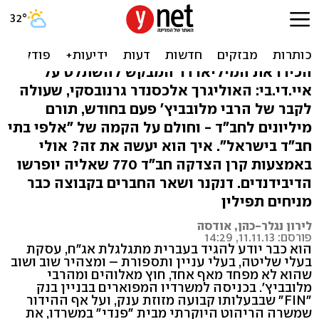
הדרך לאיי.די.בי עוברת בקבר
הרבי מלובביץ'
הכירו את המיליארדר המבקש להשתלט על
איי.די.בי: האוליגרך אלכסנדר גרנובסקי, שעולה
לקבר של הרבי מלובביץ' פעם בחודש, תורם
מיליונים לחב"ד - וחולם על הקמה של "אלפי בתי
חב"ד בישראל". איך הוא יעשה את זה? אולי
באמצעות קרן הצדקה חב"ד 770 שאליה יופרשו
הדיבידנדים. דנקנר ושאר החברים בקבוצה כבר
מניחים תפילין
לירון נגלר-כהן, אודסה
פורסם: 11.11.13, 14:29
הוא כבר יודע להגיד בעברית מתגלגלת אג"ח, עסקת
בעלי שליטה, בעלי עניין ותספורת – ומצהיר שוב ושוב
שהוא לא מפחד מאף אחד, חוץ מאלוהים ומהרבי
מלובביץ'. בכניסה למשרדיו המפוארים בבניין בנק
"FIN" שבבעלותו קבועה מזוזת ענק, ועל אף ההידור
שמשרה הריהוט היוקרתי מבית "פנדי" במשרדו, את