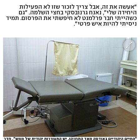
"אעשה את זה, אבל צריך לזכור שזו לא הפעילות
היחידה שלי", נאנח גרנובסקי בחצי השלמה. "גם
כשהייתי חבר פרלמנט לא חיפשתי את הפרסום. תמיד
ניסיתי להיות איש פרטי".
"החיים היהודיים באודסה מאד התחזקו. יש התעוררות יהודית של ממש". חדר