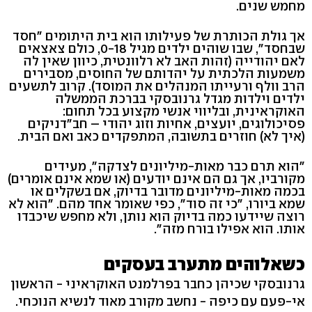
מחמש שנים.
אך גולת הכותרת של פעילותו הוא בית היתומים "חסד
שבחסד", שבו שוהים ילדים מגיל 0-18, כולם צאצאים
לאם יהודייה (זהות האב לא רלוונטית, כיוון שאין לה
משמעות הלכתית על יהדותם של החוסים, מסבירים
הרב וולף ורעייתו המנהלים את המוסד). קרוב לתשעים
ילדים וילדות מגדל גרנובסקי בברכת הממשלה
האוקראינית, ובליווי אנשי מקצוע בכל תחום:
פסיכולוגים, יועצים, אחיות וזוג יהודי – חב"דניקים
(איך לא) חוזרים בתשובה, המתפקדים כאב ואם הבית.
"הוא תרם כבר מאות-מיליונים לצדקה", מעידים
מקורביו, אך גם הם אינם יודעים (או שמא אינם אומרים)
בכמה מאות-מיליונים מדובר בדיוק, אם בשקלים או
שמא ביורו, "כי זה סוד", כפי שאומר אחד מהם. "הוא לא
רוצה שיידעו כמה בדיוק הוא נותן, ולא מחפש שיכבדו
אותו. הוא אפילו בורח מזה".
כשאלוהים מתערב בעסקים
גרנובסקי שכיהן כחבר בפרלמנט האוקראיני - הראשון
אי-פעם עם כיפה - נחשב מקורב מאוד לנשיא הנוכחי.