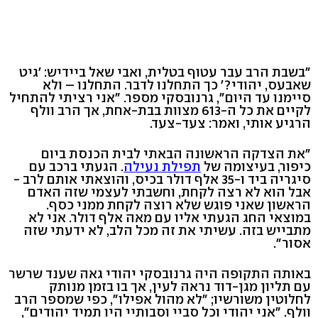
"בשבת הרב עבר עטוף בטלית, ואבי שאל ביידיש: 'גיט
שאבעס, יהודי?' כך התחלנו לדבר. התחלנו – ולא
סיימנו עד היום", גרנובסקי מספר. "אני רציתי להתחיל
לקיים את כל ה-613 מצוות בבת-אחת, אך הרב וולף
הרגיע אותי, ואמר: צעד-צעד.
"את הצדקה הראשונה הבאתי לבית הכנסת ביום
כיפור, בעיצומה של
תפילת נעילה
. הגעתי ברכב עם
סיגריה ביד ו-35 אלף דולר בכיס, והוצאתי אותם לרב -
אבל הוא לא רצה לקחת, וחשבתי לעצמי שזה האדם
הראשון שאני פוגש שלא רוצה לקחת ממני כסף.
במוצאי החג הגעתי אליו עם מאה אלף דולר. אני לא
מתבייש בזה. עשיתי את זה מכל הלב, לא ידעתי שזה
אסור".
באותה התקופה היה גרנובסקי יהודי גאה שענד שרשר
עם תליון מגן-דוד נראה לעין, אך בו בזמן מנותק
לחלוטין משורשיו; "לא מהול אפילו", כפי שמספר הרב
וולף. "אני יהודי וכל סביי וסבותיי היו תמיד יהודים",