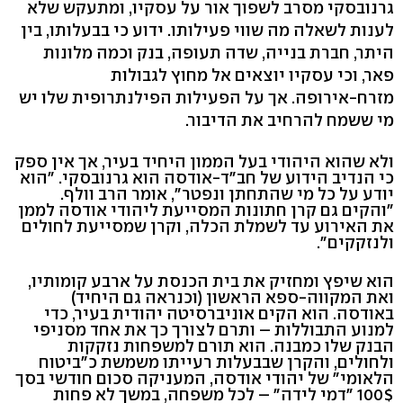
גרנובסקי מסרב לשפוך אור על עסקיו, ומתעקש שלא
לענות לשאלה מה שווי פעילותו. ידוע כי בבעלותו, בין
היתר, חברת בנייה, שדה תעופה, בנק וכמה מלונות
פאר, וכי עסקיו יוצאים אל מחוץ לגבולות
מזרח-אירופה. אך על הפעילות הפילנתרופית שלו יש
מי ששמח להרחיב את הדיבור.
ולא שהוא היהודי בעל הממון היחיד בעיר, אך אין ספק
כי הנדיב הידוע של חב"ד-אודסה הוא גרנובסקי. "הוא
יודע על כל מי שהתחתן ונפטר", אומר הרב וולף.
"והקים גם קרן חתונות המסייעת ליהודי אודסה לממן
את האירוע עד לשמלת הכלה, וקרן שמסייעת לחולים
ולנזקקים".
הוא שיפץ ומחזיק את בית הכנסת על ארבע קומותיו,
ואת המקווה-ספא הראשון (וכנראה גם היחיד)
באודסה. הוא הקים אוניברסיטה יהודית בעיר, כדי
למנוע התבוללות – ותרם לצורך כך את אחד מסניפי
הבנק שלו כמבנה. הוא תורם למשפחות נזקקות
ולחולים, והקרן שבבעלות רעייתו משמשת כ"ביטוח
הלאומי" של יהודי אודסה, המעניקה סכום חודשי בסך
100$ "דמי לידה" – לכל משפחה, במשך לא פחות