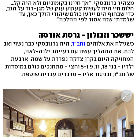
מצהיר גרנובסקי. "אך חיינו בקומוניזם ולא היה קל...
חלום חיי היה לעשות קעקוע ענק של מגן-דוד על הגב,
כדי שבחוף הים יידעו כולם שיהודי הולך כאן, עד
שלמדתי שזה אסור לפי ההלכה".
יששכר וזבולון - גרסת אודסה
כשגילה את אלוהים
וחב"ד
, היה גרנובסקי כבר נשוי ואב
לבת. את התהליך עשה עם רעייתו, ילנה-לאה,
המחזיקה היום בקרן צדקה נפרדת על שמה. ארבעת
ילדיו - בני 18, 11, 9 ו-5 וחצי - מתחנכים כולם במוסדות
של חב"ד, ובניגוד אליו – מדברים עברית שוטפת.