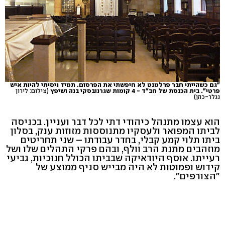
"גם כשהייתי חבר פרלמנט לא חיפשתי את הפרסום. תמיד ניסיתי להיות איש
פרטי". בית הכנסת של חב"ד - 4 קומות שגרנובסקי בנה ושיפץ
(צילום: לירון
נגלר-כהן)
הוא עצמו מתנהל כיהודי דתי לכל דבר ועניין. בכניסה
לביתו המפואר ולעסקיו מתנוססות מזוזות ענק, בסלון
ביתו תלוי קמע קבלי, בחדר עבודתו – שני תחריטים
מוזהבים מתנת הרב וולף, ובהם פרקי התהלים שלו ושל
רעייתו. אוסף היודאיקה שבביתו הכולל חנוכיות, גביעי
קידוש ופמוטות לא היה מבייש סניף ממוצע של
"הצורפים".