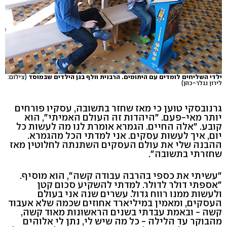
ילדי השליחים לומדים עם היתומים. הרבנית וולף בגן הילדים שבמוסד
(צילום:
לירון נגלר-כהן)
גרנובסקי טוען כי מאז שחזר בתשובה, עסקיו פורחים
יותר מאי-פעם. "היהדות זה העולם האמיתי", הוא
קובע. "אלה החיים. הגמרא אומרת לנו מה לעשות כל
יום, איך לעשות עסקים. אני למדתי הכל מהגמרא.
ההבנה שלי את עולם העסקים השתנתה לחלוטין מאז
שחזרתי בתשובה".
"עשיתי את כספי בהרבה עבודה קשה", הוא מוסיף.
"אספתי דולר לדולר. למדתי להשקיע סכום קטן
ולעשות ממנו רווח גדול. עשרים שנה אני בעולם
העסקים, ומאמין במיליארד אחוזים שכמה שלא אעבוד
קשה - ובאמת עבדתי בשנים הראשונות מאוד קשה,
מהבוקר עד הלילה - כל מה שיש לי, נתן לי אלוהים