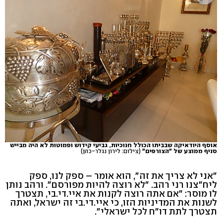
אוסף היודאיקה שבביתו הכולל חנוכיות, גביעי קידוש ופמוטות לא היה מבייש
סניף ממוצע של "הצורפים"
(צילום: לירון נגלר-כהן)
"אני לא צריך את זה", הוא אומר – ספק לנו, ספק
ליח"צנו רני רהב. "לא רוצה להיות מפורסם". ורהב נותן
לו מוסר: "אם אתה רוצה לקנות את איי.די.בי, תצטרך
לשנות את המדיניות הזו, כי איי.די.בי זה ישראל, ואתה
תצטרך לתת דו"ח לכל ישראלי".