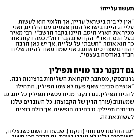
תעשה עלייה?
"אין לי בית בישראל עדיין, אך חלומי הוא לעשות
עלייה. היינו בישראל המון פעמים עם הילדים, ואני
מכיר את הארץ היטב. היינו בקבר הרשב"י, רבי מאיר
בעל הנס, האר"י הקדוש ובקבר רחל". כמה דקות אחר
כך הוא אומר: "חשבתי על עלייה, אך יש כאן הרבה
יהודים שצריכים אותנו. אני שמח מאוד להיות שליח
חב"ד באודסה בעצמי".
גם דנקנר כבר מניח תפילין
גרנובסקי, מסתבר, לוקח את השליחות ברצינות רבה.
"אנשים סביבי שאף פעם לא שמו תפילין, התחילו
להניח תפילין. גם דנקנר מניח עכשיו תפילין כל יום. גם
שמעונוב (עורך הדין של הקבוצה). כל העובדים שלנו
מניחים תפילין. זו בחירה חופשית, אך כולם רוצים
לעשות את זה.
"גם החלטנו עם נוחי (דנקנר), שבעזרת השם כשנצליח,
השותפים שלנו לא יעבדו בשבת. זה הדבר הכי חשוב