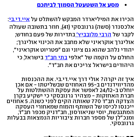
מסע אל השטעטל הסמוך לביתכם
הכירו את המיליארדר המבקש להשתלט על
איי.די.בי
:
אלכסנדר (סשה) גרנובסקי (41), חוזר בתשובה שעולה
לקבר של
הרבי מלובביץ'
בתדירות של פעם בחודש;
אוליגרך אוקראיני שלא מחבב את הכינוי אוליגרך;
יהודי נלהב שהוא גם ציוני וגם "פטריוט אוקראיני",
החולם על הקמה של "אלפי
בתי חב"ד
בישראל, כי
היהודים בישראל צריכים את חב"ד".
איך זה יקרה? אולי דרך איי.די.בי. את ההכנסות
מהדיווידנדים ב-95 האחוזים שבשליטתו - אם אכן
יוחלט ב-24/12 לאפשר את עסקת ההשתלטות על
חברת האחזקות - מצהיר גרנובסקי כי ישקיע בקרן
הצדקה חב"ד 770 שאותה הקים לפני כשנה. 5 אחוזים
ייכנסו לכיסו של השותף והמוח שמאחורי העסקה
המתגבשת, יוסי שניאורסון, חב"דניק מכפר חב"ד,
ומנכ"לן של מספר חברות ציבוריות הנמצאות בבעלות
גרנובסקי.