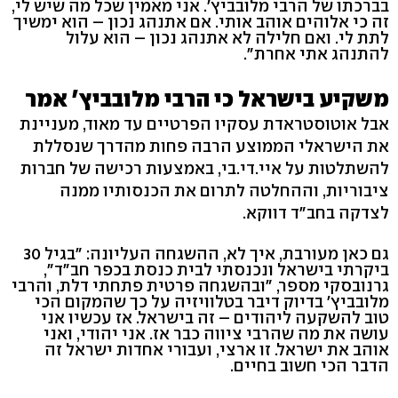
בברכתו של הרבי מלובביץ'. אני מאמין שכל מה שיש לי,
זה כי אלוהים אוהב אותי. אם אתנהג נכון – הוא ימשיך
לתת לי. ואם חלילה לא אתנהג נכון – הוא עלול
להתנהג אתי אחרת".
משקיע בישראל כי הרבי מלובביץ' אמר
אבל אוטוסטראדת עסקיו הפרטיים עד מאוד, מעניינת
את הישראלי הממוצע הרבה פחות מהדרך שנסללת
להשתלטות על איי.די.בי, באמצעות רכישה של חברות
ציבוריות, וההחלטה לתרום את הכנסותיו ממנה
לצדקה בחב"ד דווקא.
גם כאן מעורבת, איך לא, ההשגחה העליונה: "בגיל 30
ביקרתי בישראל ונכנסתי לבית כנסת בכפר חב"ד",
גרנובסקי מספר, "ובהשגחה פרטית פתחתי דלת, והרבי
מלובביץ' בדיוק דיבר בטלוויזיה על כך שהמקום הכי
טוב להשקעה ליהודים – זה בישראל. אז עכשיו אני
עושה את מה שהרבי ציווה כבר אז. אני יהודי, ואני
אוהב את ישראל. זו ארצי, ועבורי אחדות ישראל זה
הדבר הכי חשוב בחיים.